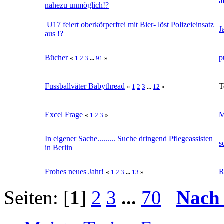
a
nahezu unmöglich!?
U17 feiert oberkörperfrei mit Bier- löst Polizeieinsatz
J
aus !?
Bücher
p
«
1
2
3
...
91
»
Fussballväter Babythread
T
«
1
2
3
...
12
»
Excel Frage
M
«
1
2
3
»
In eigener Sache......... Suche dringend Pflegeassisten
s
in Berlin
Frohes neues Jahr!
R
«
1
2
3
...
13
»
Seiten: [
1
]
2
3
...
70
Nach