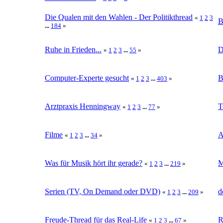
Die Qualen mit den Wahlen - Der Politikthread
«
1
2
3
B
...
184
»
Ruhe in Frieden...
«
1
2
3
...
55
»
Computer-Experte gesucht
B
«
1
2
3
...
403
»
Arztpraxis Henningway
T
«
1
2
3
...
77
»
Filme
A
«
1
2
3
...
34
»
Was für Musik hört ihr gerade?
M
«
1
2
3
...
219
»
Serien (TV, On Demand oder DVD)
d
«
1
2
3
...
209
»
Freude-Thread für das Real-Life
R
«
1
2
3
...
67
»