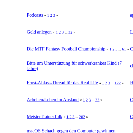
Podcasts
a
«
1
2
3
»
Geld anlegen
L
«
1
2
3
...
32
»
Die MTF Fantasy Football Championship
C
«
1
2
3
...
61
»
Bitte um Unterstützung für schwerkrankes Kind (7
c
Jahre)
Frust-Ablass-Thread für das Real Life
H
«
1
2
3
...
122
»
Arbeiten/Leben im Ausland
O
«
1
2
3
...
23
»
MeisterTrainerTalk
O
«
1
2
3
...
202
»
macOS Schach gegen den Computer gewinnen