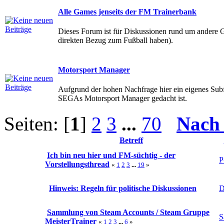
Alle Games jenseits der FM Trainerbank
Dieses Forum ist für Diskussionen rund um andere 
direkten Bezug zum Fußball haben).
Motorsport Manager
Aufgrund der hohen Nachfrage hier ein eigenes Subf
SEGAs Motorsport Manager gedacht ist.
Seiten: [
1
]
2
3
...
70
Nach
Betreff
Ich bin neu hier und FM-süchtig - der
P
Vorstellungsthread
«
1
2
3
...
19
»
Hinweis: Regeln für politische Diskussionen
D
Sammlung von Steam Accounts / Steam Gruppe
S
MeisterTrainer
«
1
2
3
...
6
»