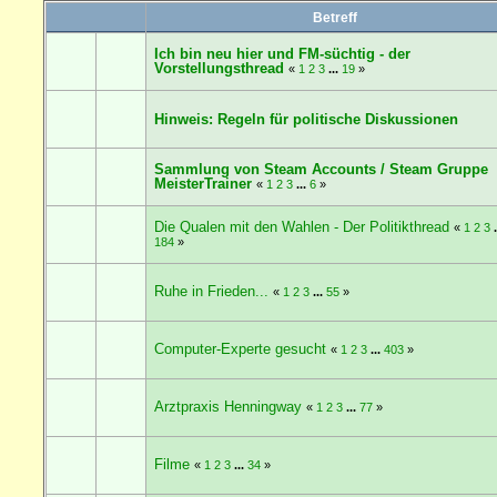
Betreff
Ich bin neu hier und FM-süchtig - der
Vorstellungsthread
«
1
2
3
...
19
»
Hinweis: Regeln für politische Diskussionen
Sammlung von Steam Accounts / Steam Gruppe
MeisterTrainer
«
1
2
3
...
6
»
Die Qualen mit den Wahlen - Der Politikthread
«
1
2
3
.
184
»
Ruhe in Frieden...
«
1
2
3
...
55
»
Computer-Experte gesucht
«
1
2
3
...
403
»
Arztpraxis Henningway
«
1
2
3
...
77
»
Filme
«
1
2
3
...
34
»