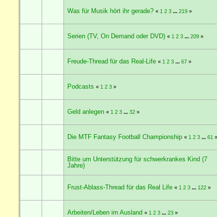
Was für Musik hört ihr gerade?
«
1
2
3
...
219
»
Serien (TV, On Demand oder DVD)
«
1
2
3
...
209
»
Freude-Thread für das Real-Life
«
1
2
3
...
67
»
Podcasts
«
1
2
3
»
Geld anlegen
«
1
2
3
...
32
»
Die MTF Fantasy Football Championship
«
1
2
3
...
61
Bitte um Unterstützung für schwerkrankes Kind (7
Jahre)
Frust-Ablass-Thread für das Real Life
«
1
2
3
...
122
»
Arbeiten/Leben im Ausland
«
1
2
3
...
23
»