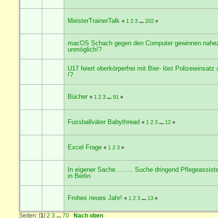
MeisterTrainerTalk
«
1
2
3
...
202
»
macOS Schach gegen den Computer gewinnen nahe
unmöglich!?
U17 feiert oberkörperfrei mit Bier- löst Polizeieinsatz
!?
Bücher
«
1
2
3
...
91
»
Fussballväter Babythread
«
1
2
3
...
12
»
Excel Frage
«
1
2
3
»
In eigener Sache......... Suche dringend Pflegeassist
in Berlin
Frohes neues Jahr!
«
1
2
3
...
13
»
Seiten: [
1
]
2
3
...
70
Nach oben