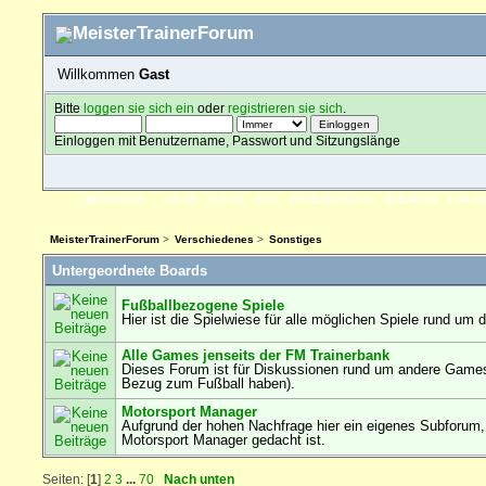
Willkommen
Gast
Bitte
loggen sie sich ein
oder
registrieren sie sich
.
Einloggen mit Benutzername, Passwort und Sitzungslänge
ÜBERSICHT
HILFE
SUCHE
FAQ
FORENREGELN
SPENDEN
EINLO
MeisterTrainerForum
>
Verschiedenes
>
Sonstiges
Untergeordnete Boards
Fußballbezogene Spiele
Hier ist die Spielwiese für alle möglichen Spiele rund um 
Alle Games jenseits der FM Trainerbank
Dieses Forum ist für Diskussionen rund um andere Games
Bezug zum Fußball haben).
Motorsport Manager
Aufgrund der hohen Nachfrage hier ein eigenes Subforum
Motorsport Manager gedacht ist.
Seiten: [
1
]
2
3
...
70
Nach unten