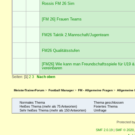
Rossis FM 26 Sim
[FM 26] Frauen Teams
FM26 Taktik 2.Mannschaft/Jugenteam
FM26 Qualitätsstufen
[FM26] Wie kann man Freundschaftsspiele für U19 
vereinbaren
Seiten: [
1
]
2
3
Nach oben
MeisterTrainerForum
>
Football Manager
>
FM - Allgemeine Fragen
>
Allgemeine
Normales Thema
Thema geschlossen
Heißes Thema (mehr als 75 Antworten)
Fixiertes Thema
Sehr heißes Thema (mehr als 150 Antworten)
Umfrage
Protected b
SMF 2.0.19
|
SMF © 2020