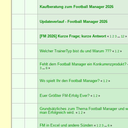
Kaufberatung zum Football Manager 2026
Updateverlauf - Football Manager 2026
[FM 2026] Kurze Frage; kurze Antwort
«
1
2
3
...
12
»
Welcher TrainerTyp bist du und Warum ???
«
1
2
»
Fehlt dem Football Manager ein Konkurrenzprodukt?
3
...
6
»
Wo spielt Ihr den Football Manager?
«
1
2
»
Euer Größter FM-Erfolg Ever?
«
1
2
»
Grundsätzliches zum Thema Football Manager und w
man Erfolgreich wird.
«
1
2
»
FM in Excel und andere Sünden
«
1
2
3
...
6
»