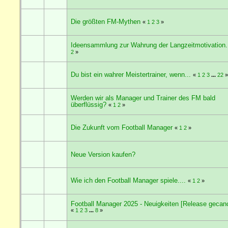
Die größten FM-Mythen
«
1
2
3
»
Ideensammlung zur Wahrung der Langzeitmotivation.
2
»
Du bist ein wahrer Meistertrainer, wenn...
«
1
2
3
...
22
»
Werden wir als Manager und Trainer des FM bald
überflüssig?
«
1
2
»
Die Zukunft vom Football Manager
«
1
2
»
Neue Version kaufen?
Wie ich den Football Manager spiele....
«
1
2
»
Football Manager 2025 - Neuigkeiten [Release gecanc
«
1
2
3
...
8
»