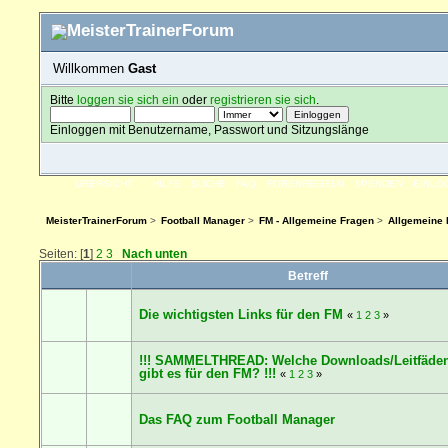
Willkommen
Gast
Bitte
loggen sie sich ein
oder
registrieren sie sich
.
Einloggen mit Benutzername, Passwort und Sitzungslänge
ÜBERSICHT
HILFE
SUCHE
FAQ
FORENREGELN
SPENDEN
EINLO
MeisterTrainerForum
>
Football Manager
>
FM - Allgemeine Fragen
>
Allgemeine
Seiten: [
1
]
2
3
Nach unten
Betreff
Die wichtigsten Links für den FM
«
1
2
3
»
!!! SAMMELTHREAD: Welche Downloads/Leitfäde
gibt es für den FM? !!!
«
1
2
3
»
Das FAQ zum Football Manager