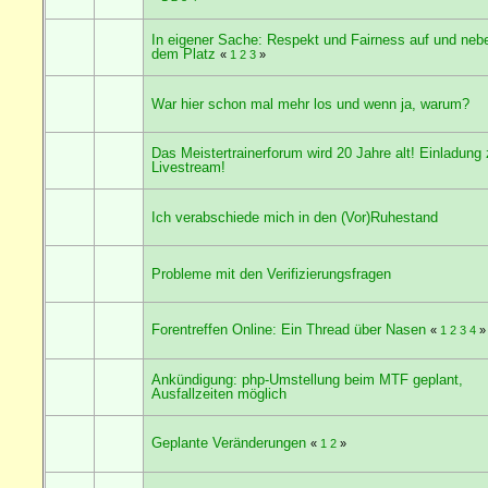
In eigener Sache: Respekt und Fairness auf und neb
dem Platz
«
1
2
3
»
War hier schon mal mehr los und wenn ja, warum?
Das Meistertrainerforum wird 20 Jahre alt! Einladung
Livestream!
Ich verabschiede mich in den (Vor)Ruhestand
Probleme mit den Verifizierungsfragen
Forentreffen Online: Ein Thread über Nasen
«
1
2
3
4
»
Ankündigung: php-Umstellung beim MTF geplant,
Ausfallzeiten möglich
Geplante Veränderungen
«
1
2
»