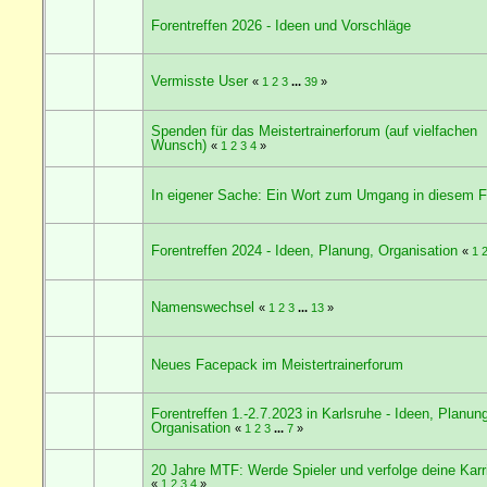
Forentreffen 2026 - Ideen und Vorschläge
Vermisste User
«
1
2
3
...
39
»
Spenden für das Meistertrainerforum (auf vielfachen
Wunsch)
«
1
2
3
4
»
In eigener Sache: Ein Wort zum Umgang in diesem 
Forentreffen 2024 - Ideen, Planung, Organisation
«
1
Namenswechsel
«
1
2
3
...
13
»
Neues Facepack im Meistertrainerforum
Forentreffen 1.-2.7.2023 in Karlsruhe - Ideen, Planun
Organisation
«
1
2
3
...
7
»
20 Jahre MTF: Werde Spieler und verfolge deine Karri
«
1
2
3
4
»