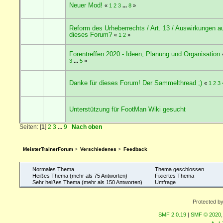
Neuer Mod!
«
1
2
3
...
8
»
Reform des Urheberrechts / Art. 13 / Auswirkungen a
dieses Forum?
«
1
2
»
Forentreffen 2020 - Ideen, Planung und Organisation
3
...
5
»
Danke für dieses Forum! Der Sammelthread ;)
«
1
2
3
Unterstützung für FootMan Wiki gesucht
Seiten: [
1
]
2
3
...
9
Nach oben
MeisterTrainerForum
>
Verschiedenes
>
Feedback
Normales Thema
Thema geschlossen
Heißes Thema (mehr als 75 Antworten)
Fixiertes Thema
Sehr heißes Thema (mehr als 150 Antworten)
Umfrage
Protected b
SMF 2.0.19
|
SMF © 2020