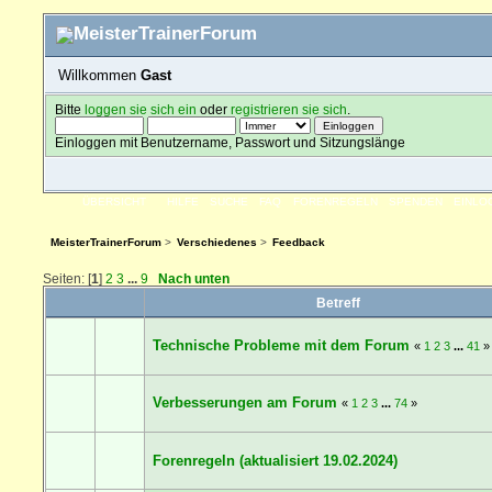
Willkommen
Gast
Bitte
loggen sie sich ein
oder
registrieren sie sich
.
Einloggen mit Benutzername, Passwort und Sitzungslänge
ÜBERSICHT
HILFE
SUCHE
FAQ
FORENREGELN
SPENDEN
EINLO
MeisterTrainerForum
>
Verschiedenes
>
Feedback
Seiten: [
1
]
2
3
...
9
Nach unten
Betreff
Technische Probleme mit dem Forum
«
1
2
3
...
41
»
Verbesserungen am Forum
«
1
2
3
...
74
»
Forenregeln (aktualisiert 19.02.2024)