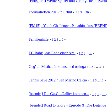
[Endspurt!] Werde Spieler und verfolge deine Karri
Forumstreffen 2015 in Erfurt
«
1
2
3
...
20
»
[FM15] - Youth Challenge - Panathinaikos [BEE
Familienhilfe
«
1
2
3
...
6
»
EC Bahia, das Ende einer Ära!
«
1
2
3
...
36
»
Geg' an Misthaufn konnst ned ostinga
«
1
2
3
...
39
»
Tennis Save 2012 / San Marino Calcio
«
1
2
3
...
11
»
[beendet] Die Ga-Ga-Gallier kommen...
«
1
2
3
...
15
[beendet] Road to Glory - Episode X: Die Legende 