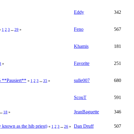
Eddy
342
Feno
567
«
1
2
3
...
29
»
Khamis
181
Favorite
251
3
»
 **Pausiert**
sulle007
680
«
1
2
3
...
35
»
ScouT
591
JeanBaguette
346
...
18
»
y known as the hib priest)
Dan Druff
507
«
1
2
3
...
26
»