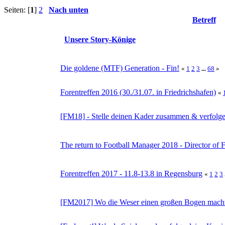
Seiten: [
1
]
2
Nach unten
Betreff
Unsere Story-Könige
Die goldene (MTF) Generation - Fin!
«
1
2
3
...
68
»
Forentreffen 2016 (30./31.07. in Friedrichshafen)
«
[FM18] - Stelle deinen Kader zusammen & verfolg
The return to Football Manager 2018 - Director of 
Forentreffen 2017 - 11.8-13.8 in Regensburg
«
1
2
3
[FM2017] Wo die Weser einen großen Bogen macht