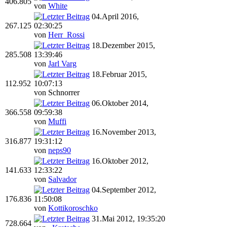
406.805
von
White
04.April 2016,
267.125
02:30:25
von
Herr_Rossi
18.Dezember 2015,
285.508
13:39:46
von
Jarl Varg
18.Februar 2015,
112.952
10:07:13
von Schnorrer
06.Oktober 2014,
366.558
09:59:38
von
Muffi
16.November 2013,
316.877
19:31:12
von
neps90
16.Oktober 2012,
141.633
12:33:22
von
Salvador
04.September 2012,
176.836
11:50:08
von
Kottikoroschko
31.Mai 2012, 19:35:20
728.664