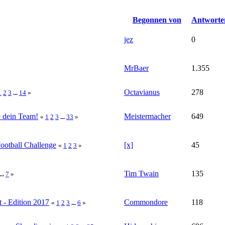
Begonnen von
Antworte
jez
0
MrBaer
1.355
Octavianus
278
1
2
3
...
14
»
e dein Team!
Meistermacher
649
«
1
2
3
...
33
»
Football Challenge
[x]
45
«
1
2
3
»
Tim Twain
135
...
7
»
 - Edition 2017
Commondore
118
«
1
2
3
...
6
»