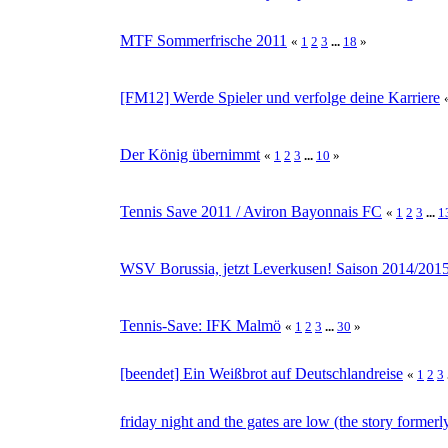
MTF Sommerfrische 2011
«
1
2
3
...
18
»
[FM12] Werde Spieler und verfolge deine Karriere
Der König übernimmt
«
1
2
3
...
10
»
Tennis Save 2011 / Aviron Bayonnais FC
«
1
2
3
...
1
WSV Borussia, jetzt Leverkusen! Saison 2014/2015
Tennis-Save: IFK Malmö
«
1
2
3
...
30
»
[beendet] Ein Weißbrot auf Deutschlandreise
«
1
2
3
friday night and the gates are low (the story formerl