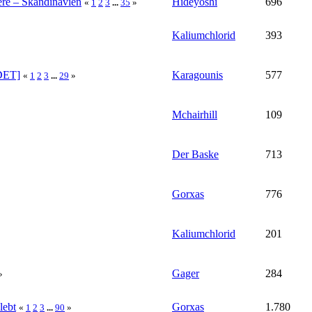
ere – Skandinavien
Hideyoshi
696
«
1
2
3
...
35
»
Kaliumchlorid
393
NDET]
Karagounis
577
«
1
2
3
...
29
»
Mchairhill
109
Der Baske
713
Gorxas
776
Kaliumchlorid
201
Gager
284
»
lebt
Gorxas
1.780
«
1
2
3
...
90
»