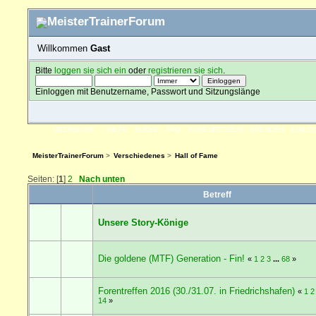
Willkommen
Gast
Bitte
loggen sie sich ein
oder
registrieren sie sich
.
Einloggen mit Benutzername, Passwort und Sitzungslänge
ÜBERSICHT
HILFE
SUCHE
FAQ
FORENREGELN
SPENDEN
EINLO
MeisterTrainerForum
>
Verschiedenes
>
Hall of Fame
Seiten: [
1
]
2
Nach unten
Betreff
Unsere Story-Könige
Die goldene (MTF) Generation - Fin!
«
1
2
3
...
68
»
Forentreffen 2016 (30./31.07. in Friedrichshafen)
«
1
2
14
»