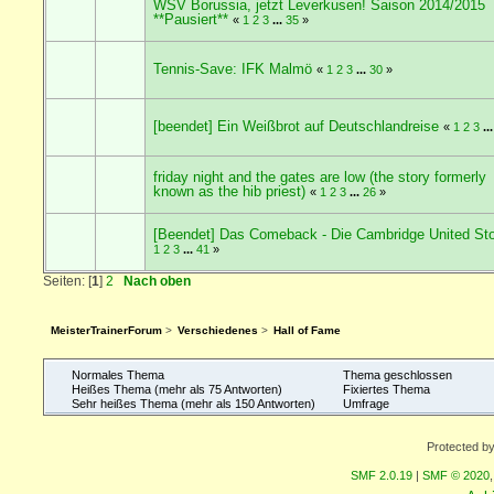
WSV Borussia, jetzt Leverkusen! Saison 2014/2015
**Pausiert**
«
1
2
3
...
35
»
Tennis-Save: IFK Malmö
«
1
2
3
...
30
»
[beendet] Ein Weißbrot auf Deutschlandreise
«
1
2
3
..
friday night and the gates are low (the story formerly
known as the hib priest)
«
1
2
3
...
26
»
[Beendet] Das Comeback - Die Cambridge United St
1
2
3
...
41
»
Seiten: [
1
]
2
Nach oben
MeisterTrainerForum
>
Verschiedenes
>
Hall of Fame
Normales Thema
Thema geschlossen
Heißes Thema (mehr als 75 Antworten)
Fixiertes Thema
Sehr heißes Thema (mehr als 150 Antworten)
Umfrage
Protected b
SMF 2.0.19
|
SMF © 2020