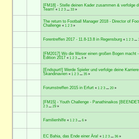
[FM18] - Stelle deinen Kader zusammen & verfolge d
Team!
«
1
2
3
...
33
»
The return to Football Manager 2018 - Director of Foot
Challenge
«
1
2
3
»
Forentreffen 2017 - 11.8-13.8 in Regensburg
«
1
2
3
...
[FM2017] Wo die Weser einen großen Bogen macht -
Edition 2017
«
1
2
3
...
6
»
[Endspurt!] Werde Spieler und verfolge deine Karriere
Skandinavien
«
1
2
3
...
35
»
Forumstreffen 2015 in Erfurt
«
1
2
3
...
20
»
[FM15] - Youth Challenge - Panathinaikos [BEENDET
2
3
...
29
»
Familienhilfe
«
1
2
3
...
6
»
EC Bahia, das Ende einer Ära!
«
1
2
3
...
36
»