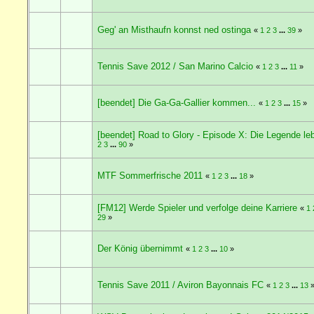
Geg' an Misthaufn konnst ned ostinga
«
1
2
3
...
39
»
Tennis Save 2012 / San Marino Calcio
«
1
2
3
...
11
»
[beendet] Die Ga-Ga-Gallier kommen...
«
1
2
3
...
15
»
[beendet] Road to Glory - Episode X: Die Legende leb
2
3
...
90
»
MTF Sommerfrische 2011
«
1
2
3
...
18
»
[FM12] Werde Spieler und verfolge deine Karriere
«
1
29
»
Der König übernimmt
«
1
2
3
...
10
»
Tennis Save 2011 / Aviron Bayonnais FC
«
1
2
3
...
13