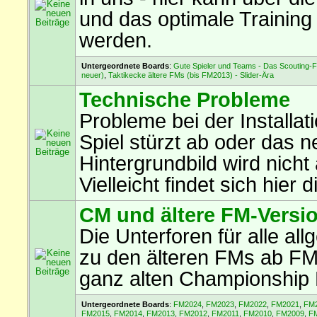
und das optimale Training
werden.
Untergeordnete Boards
:
Gute Spieler und Teams - Das Scouting-
neuer)
,
Taktikecke ältere FMs (bis FM2013) - Slider-Ära
Technische Probleme
Probleme bei der Installa
Spiel stürzt ab oder das 
Hintergrundbild wird nicht
Vielleicht findet sich hier
CM und ältere FM-Versi
Die Unterforen für alle a
zu den älteren FMs ab F
ganz alten Championship
Untergeordnete Boards
:
FM2024
,
FM2023
,
FM2022
,
FM2021
,
FM
FM2015
,
FM2014
,
FM2013
,
FM2012
,
FM2011
,
FM2010
,
FM2009
,
F