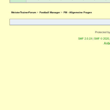
MeisterTrainerForum
>
Football Manager
>
FM - Allgemeine Fragen
Protected b
SMF 2.0.19
|
SMF © 2020
Anb