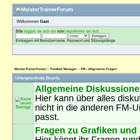
Willkommen
Gast
Bitte
loggen sie sich ein
oder
registrieren sie sich
.
Einloggen mit Benutzername, Passwort und Sitzungslänge
ÜBERSICHT
HILFE
SUCHE
FAQ
FORENREGELN
SPENDEN
EINLO
MeisterTrainerForum
>
Football Manager
>
FM - Allgemeine Fragen
Untergeordnete Boards
Allgemeine Diskussion
Hier kann über alles disku
nicht in die anderen FM-U
passt.
Fragen zu Grafiken und
Hier könnt ihr Fragen run