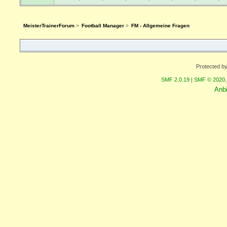
MeisterTrainerForum
>
Football Manager
>
FM - Allgemeine Fragen
Protected b
SMF 2.0.19
|
SMF © 2020
Anb