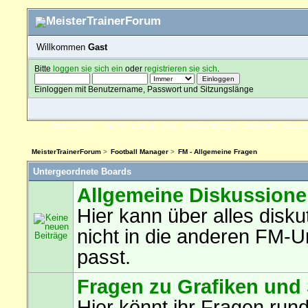
Willkommen
Gast
Bitte
loggen sie sich ein
oder
registrieren sie sich
.
Einloggen mit Benutzername, Passwort und Sitzungslänge
ÜBERSICHT
HILFE
SUCHE
FAQ
FORENREGELN
SPENDEN
EINLO
MeisterTrainerForum
>
Football Manager
>
FM - Allgemeine Fragen
Untergeordnete Boards
Allgemeine Diskussion
Hier kann über alles disku
nicht in die anderen FM-U
passt.
Fragen zu Grafiken und
Hier könnt ihr Fragen run