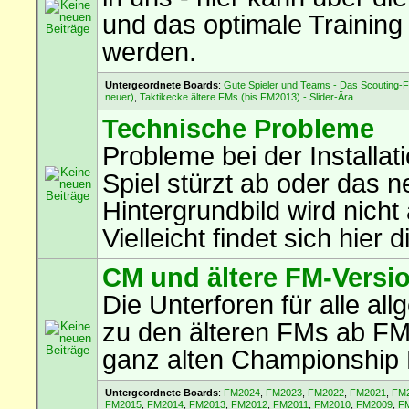
und das optimale Training
werden.
Untergeordnete Boards
:
Gute Spieler und Teams - Das Scouting-
neuer)
,
Taktikecke ältere FMs (bis FM2013) - Slider-Ära
Technische Probleme
Probleme bei der Installa
Spiel stürzt ab oder das 
Hintergrundbild wird nicht
Vielleicht findet sich hier
CM und ältere FM-Versi
Die Unterforen für alle a
zu den älteren FMs ab F
ganz alten Championship
Untergeordnete Boards
:
FM2024
,
FM2023
,
FM2022
,
FM2021
,
FM
FM2015
,
FM2014
,
FM2013
,
FM2012
,
FM2011
,
FM2010
,
FM2009
,
F