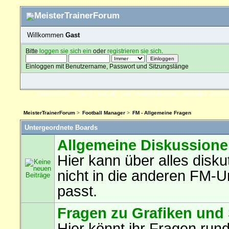
Willkommen
Gast
Bitte
loggen sie sich ein
oder
registrieren sie sich
.
Einloggen mit Benutzername, Passwort und Sitzungslänge
ÜBERSICHT
HILFE
SUCHE
FAQ
FORENREGELN
SPENDEN
EINLO
MeisterTrainerForum
>
Football Manager
>
FM - Allgemeine Fragen
Untergeordnete Boards
Allgemeine Diskussion
Hier kann über alles disku
nicht in die anderen FM-U
passt.
Fragen zu Grafiken und
Hier könnt ihr Fragen run