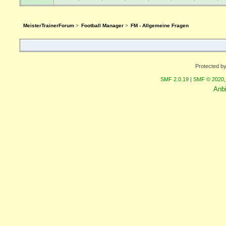
MeisterTrainerForum
>
Football Manager
>
FM - Allgemeine Fragen
Protected b
SMF 2.0.19
|
SMF © 2020
Anb