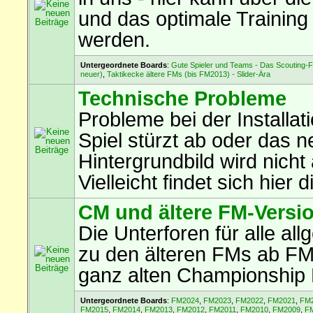
und das optimale Training
werden.
Untergeordnete Boards
:
Gute Spieler und Teams - Das Scouting-
neuer)
,
Taktikecke ältere FMs (bis FM2013) - Slider-Ära
Technische Probleme
Probleme bei der Installa
Spiel stürzt ab oder das 
Hintergrundbild wird nicht
Vielleicht findet sich hier
CM und ältere FM-Versi
Die Unterforen für alle a
zu den älteren FMs ab F
ganz alten Championship
Untergeordnete Boards
:
FM2024
,
FM2023
,
FM2022
,
FM2021
,
FM
FM2015
,
FM2014
,
FM2013
,
FM2012
,
FM2011
,
FM2010
,
FM2009
,
F