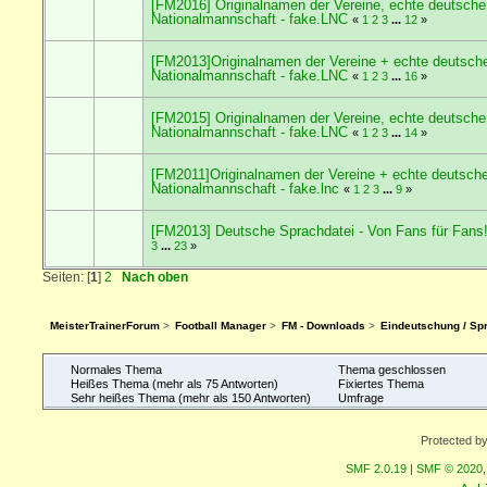
[FM2016] Originalnamen der Vereine, echte deutsche
Nationalmannschaft - fake.LNC
«
1
2
3
...
12
»
[FM2013]Originalnamen der Vereine + echte deutsch
Nationalmannschaft - fake.LNC
«
1
2
3
...
16
»
[FM2015] Originalnamen der Vereine, echte deutsche
Nationalmannschaft - fake.LNC
«
1
2
3
...
14
»
[FM2011]Originalnamen der Vereine + echte deutsch
Nationalmannschaft - fake.lnc
«
1
2
3
...
9
»
[FM2013] Deutsche Sprachdatei - Von Fans für Fans
3
...
23
»
Seiten: [
1
]
2
Nach oben
MeisterTrainerForum
>
Football Manager
>
FM - Downloads
>
Eindeutschung / Spr
Normales Thema
Thema geschlossen
Heißes Thema (mehr als 75 Antworten)
Fixiertes Thema
Sehr heißes Thema (mehr als 150 Antworten)
Umfrage
Protected b
SMF 2.0.19
|
SMF © 2020