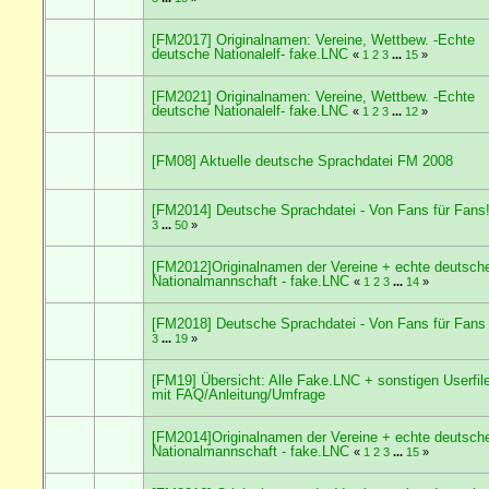
[FM2017] Originalnamen: Vereine, Wettbew. -Echte
deutsche Nationalelf- fake.LNC
«
1
2
3
...
15
»
[FM2021] Originalnamen: Vereine, Wettbew. -Echte
deutsche Nationalelf- fake.LNC
«
1
2
3
...
12
»
[FM08] Aktuelle deutsche Sprachdatei FM 2008
[FM2014] Deutsche Sprachdatei - Von Fans für Fans
3
...
50
»
[FM2012]Originalnamen der Vereine + echte deutsch
Nationalmannschaft - fake.LNC
«
1
2
3
...
14
»
[FM2018] Deutsche Sprachdatei - Von Fans für Fans
3
...
19
»
[FM19] Übersicht: Alle Fake.LNC + sonstigen Userfil
mit FAQ/Anleitung/Umfrage
[FM2014]Originalnamen der Vereine + echte deutsch
Nationalmannschaft - fake.LNC
«
1
2
3
...
15
»