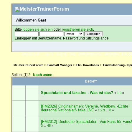
Willkommen
Gast
Bitte
loggen sie sich ein
oder
registrieren sie sich
.
Einloggen mit Benutzername, Passwort und Sitzungslänge
ÜBERSICHT
HILFE
SUCHE
FAQ
FORENREGELN
SPENDEN
EINLO
MeisterTrainerForum
>
Football Manager
>
FM - Downloads
>
Eindeutschung / Spr
Seiten: [
1
]
2
Nach unten
Betreff
Sprachdatei und fake.lnc - Was ist das?
«
1
2
»
[FM2026] Originalnamen: Vereine, Wettbew. -Echte
deutsche Nationalelf- fake.LNC
«
1
2
3
...
8
»
[FM2012] Deutsche Sprachdatei - Von Fans für Fans
3
...
48
»