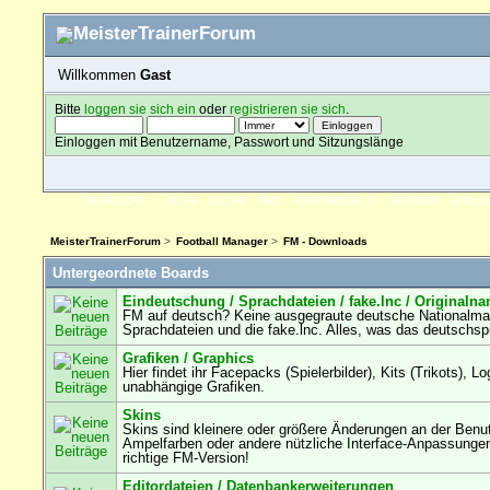
Willkommen
Gast
Bitte
loggen sie sich ein
oder
registrieren sie sich
.
Einloggen mit Benutzername, Passwort und Sitzungslänge
ÜBERSICHT
HILFE
SUCHE
FAQ
FORENREGELN
SPENDEN
EINLO
MeisterTrainerForum
>
Football Manager
>
FM - Downloads
Untergeordnete Boards
Eindeutschung / Sprachdateien / fake.lnc / Originaln
FM auf deutsch? Keine ausgegraute deutsche Nationalmann
Sprachdateien und die fake.lnc. Alles, was das deutschsp
Grafiken / Graphics
Hier findet ihr Facepacks (Spielerbilder), Kits (Trikots),
unabhängige Grafiken.
Skins
Skins sind kleinere oder größere Änderungen an der Benu
Ampelfarben oder andere nützliche Interface-Anpassungen fi
richtige FM-Version!
Editordateien / Datenbankerweiterungen