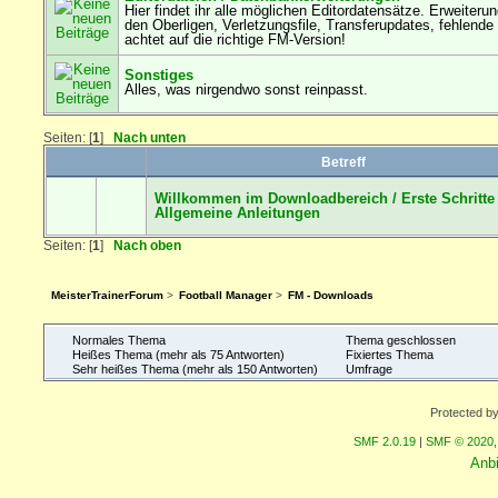
Hier findet ihr alle möglichen Editordatensätze. Erweiteru
den Oberligen, Verletzungsfile, Transferupdates, fehlende S
achtet auf die richtige FM-Version!
Sonstiges
Alles, was nirgendwo sonst reinpasst.
Seiten: [
1
]
Nach unten
Betreff
Willkommen im Downloadbereich / Erste Schritte 
Allgemeine Anleitungen
Seiten: [
1
]
Nach oben
MeisterTrainerForum
>
Football Manager
>
FM - Downloads
Normales Thema
Thema geschlossen
Heißes Thema (mehr als 75 Antworten)
Fixiertes Thema
Sehr heißes Thema (mehr als 150 Antworten)
Umfrage
Protected b
SMF 2.0.19
|
SMF © 2020
Anb