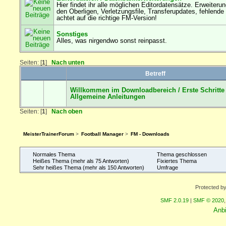
Hier findet ihr alle möglichen Editordatensätze. Erweiteru
den Oberligen, Verletzungsfile, Transferupdates, fehlende S
achtet auf die richtige FM-Version!
Sonstiges
Alles, was nirgendwo sonst reinpasst.
Seiten: [
1
]
Nach unten
Betreff
Willkommen im Downloadbereich / Erste Schritte 
Allgemeine Anleitungen
Seiten: [
1
]
Nach oben
MeisterTrainerForum
>
Football Manager
>
FM - Downloads
Normales Thema
Thema geschlossen
Heißes Thema (mehr als 75 Antworten)
Fixiertes Thema
Sehr heißes Thema (mehr als 150 Antworten)
Umfrage
Protected b
SMF 2.0.19
|
SMF © 2020
Anb