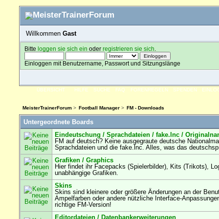
Willkommen
Gast
Bitte
loggen sie sich ein
oder
registrieren sie sich
.
Einloggen mit Benutzername, Passwort und Sitzungslänge
ÜBERSICHT
HILFE
SUCHE
FAQ
FORENREGELN
SPENDEN
EINLO
MeisterTrainerForum
>
Football Manager
>
FM - Downloads
Untergeordnete Boards
Eindeutschung / Sprachdateien / fake.lnc / Originaln
FM auf deutsch? Keine ausgegraute deutsche Nationalmann
Sprachdateien und die fake.lnc. Alles, was das deutschsp
Grafiken / Graphics
Hier findet ihr Facepacks (Spielerbilder), Kits (Trikots),
unabhängige Grafiken.
Skins
Skins sind kleinere oder größere Änderungen an der Benu
Ampelfarben oder andere nützliche Interface-Anpassungen fi
richtige FM-Version!
Editordateien / Datenbankerweiterungen