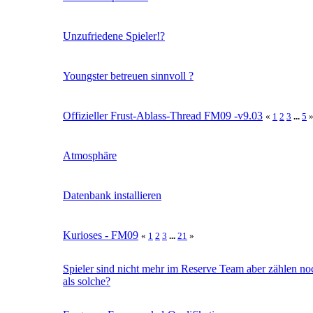
Unzufriedene Spieler!?
Youngster betreuen sinnvoll ?
Offizieller Frust-Ablass-Thread FM09 -v9.03
«
1
2
3
...
5
Atmosphäre
Datenbank installieren
Kurioses - FM09
«
1
2
3
...
21
»
Spieler sind nicht mehr im Reserve Team aber zählen no
als solche?