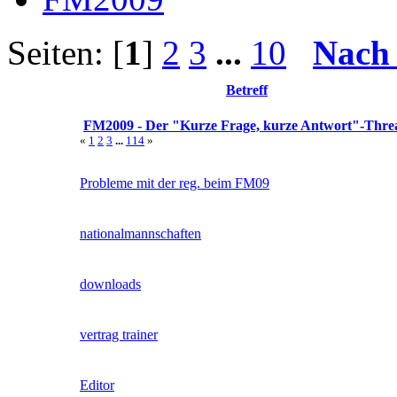
Seiten: [
1
]
2
3
...
10
Nach
Betreff
FM2009 - Der "Kurze Frage, kurze Antwort"-Thre
«
1
2
3
...
114
»
Probleme mit der reg. beim FM09
nationalmannschaften
downloads
vertrag trainer
Editor