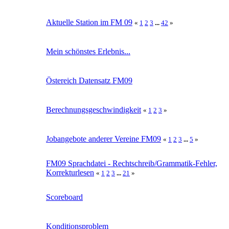
Aktuelle Station im FM 09
«
1
2
3
...
42
»
Mein schönstes Erlebnis...
Östereich Datensatz FM09
Berechnungsgeschwindigkeit
«
1
2
3
»
Jobangebote anderer Vereine FM09
«
1
2
3
...
5
»
FM09 Sprachdatei - Rechtschreib/Grammatik-Fehler,
Korrekturlesen
«
1
2
3
...
21
»
Scoreboard
Konditionsproblem