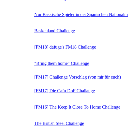
Nur Baskische Spieler in der Spanischen National
Baskenland Challenge
[FM18] dafuge's FM18 Challenge
"Bring them home" Challenge
[FM17] Challenge Vorschlag (von mir für euch)
[FM17] Die Cafu DoF Challange
[FM16] The Keep It Close To Home Challenge
The British Steel Challenge