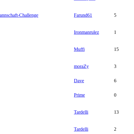
mannschaft-Challenge
Farund61
5
Ironmanrulez
1
Muffi
15
moraZy
3
Dave
6
Prime
0
Tardelli
13
Tardelli
2