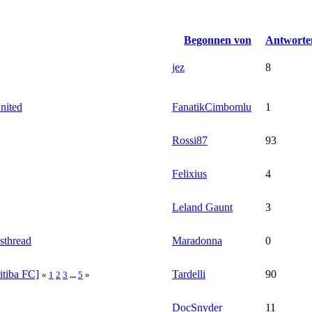
Begonnen von
Antworte
jez
8
nited
FanatikCimbomlu
1
Rossi87
93
Felixius
4
Leland Gaunt
3
sthread
Maradonna
0
itiba FC]
Tardelli
90
«
1
2
3
...
5
»
DocSnyder
11