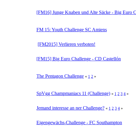
[FM16] Junge Knaben und Alte Säcke - Big Euro C
FM 15: Youth Challenge SC Amiens
[FM2015] Verlieren verboten!
[FM15] Big Euro Challenge - CD Castellón
The Pentagon Challenge
«
1
2
»
SpVgg Champmaniacs 11 (Challenge)
«
1
2
3
4
»
Jemand interesse an ner Challenge?
«
1
2
3
4
»
Eigengewächs-Challenge - FC Southampton