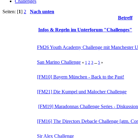
Challenges
Seiten: [
1
]
2
Nach unten
Betreff
Infos & Regeln im Unterforum "Challenges"
FM26 Youth Academy Challenge mit Manchester U
San Marino Challenge
«
1
2
3
...
5
»
[FM10] Bayern München - Back to the Past!
[FM21] Die Kumpel und Malocher Challenge
[FM19] Maradonnas Challenge Series - Diskussion
[FM16] The Directors Debacle Challenge [atm. Cor
Sir Alex Challenge