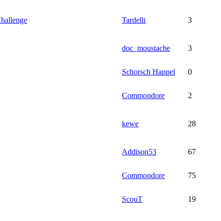
hallenge
Tardelli
3
doc_moustache
3
Schorsch Happel
0
Commondore
2
kewe
28
Addison53
67
Commondore
75
ScouT
19