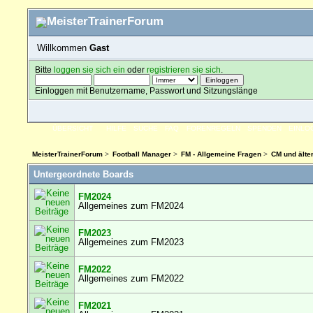
Willkommen
Gast
Bitte
loggen sie sich ein
oder
registrieren sie sich
.
Einloggen mit Benutzername, Passwort und Sitzungslänge
ÜBERSICHT
HILFE
SUCHE
FAQ
FORENREGELN
SPENDEN
EINLO
MeisterTrainerForum
>
Football Manager
>
FM - Allgemeine Fragen
>
CM und älte
Untergeordnete Boards
FM2024
Allgemeines zum FM2024
FM2023
Allgemeines zum FM2023
FM2022
Allgemeines zum FM2022
FM2021