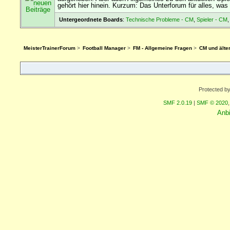
gehört hier hinein. Kurzum: Das Unterforum für alles, wa
Untergeordnete Boards
:
Technische Probleme - CM
,
Spieler - CM
MeisterTrainerForum
>
Football Manager
>
FM - Allgemeine Fragen
>
CM und älte
Protected b
SMF 2.0.19
|
SMF © 2020
Anb