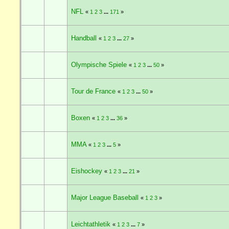
NFL
«
1
2
3
...
171
»
Handball
«
1
2
3
...
27
»
Olympische Spiele
«
1
2
3
...
50
»
Tour de France
«
1
2
3
...
50
»
Boxen
«
1
2
3
...
36
»
MMA
«
1
2
3
...
5
»
Eishockey
«
1
2
3
...
21
»
Major League Baseball
«
1
2
3
»
Leichtathletik
«
1
2
3
...
7
»