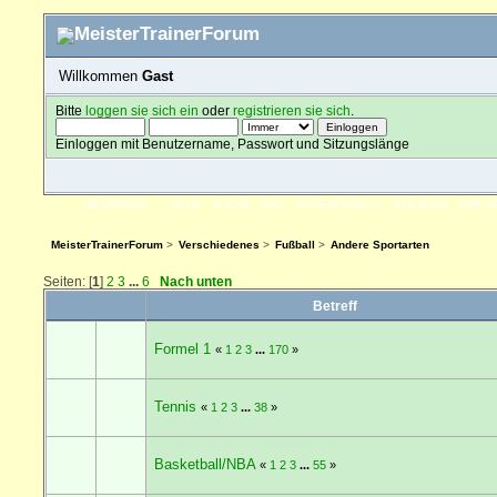
Willkommen
Gast
Bitte
loggen sie sich ein
oder
registrieren sie sich
.
Einloggen mit Benutzername, Passwort und Sitzungslänge
ÜBERSICHT
HILFE
SUCHE
FAQ
FORENREGELN
SPENDEN
EINLO
MeisterTrainerForum
>
Verschiedenes
>
Fußball
>
Andere Sportarten
Seiten: [
1
]
2
3
...
6
Nach unten
Betreff
Formel 1
«
1
2
3
...
170
»
Tennis
«
1
2
3
...
38
»
Basketball/NBA
«
1
2
3
...
55
»