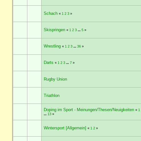
Schach
«
1
2
3
»
Skispringen
«
1
2
3
...
5
»
Wrestling
«
1
2
3
...
36
»
Darts
«
1
2
3
...
7
»
Rugby Union
Triathlon
Doping im Sport - Meinungen/Thesen/Neuigkeiten
«
1
...
13
»
Wintersport [Allgemein]
«
1
2
»