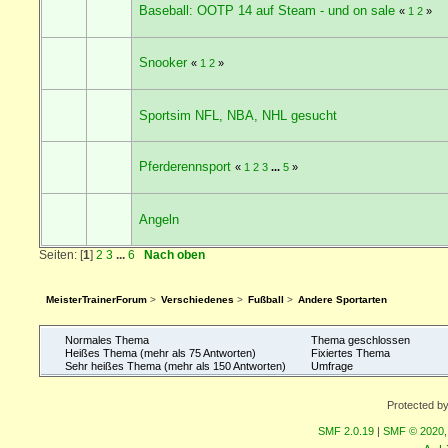
Baseball: OOTP 14 auf Steam - und on sale
«
1
2
»
Snooker
«
1
2
»
Sportsim NFL, NBA, NHL gesucht
Pferderennsport
«
1
2
3
...
5
»
Angeln
Seiten: [
1
]
2
3
...
6
Nach oben
MeisterTrainerForum
>
Verschiedenes
>
Fußball
>
Andere Sportarten
Normales Thema
Thema geschlossen
Heißes Thema (mehr als 75 Antworten)
Fixiertes Thema
Sehr heißes Thema (mehr als 150 Antworten)
Umfrage
Protected b
SMF 2.0.19
|
SMF © 2020