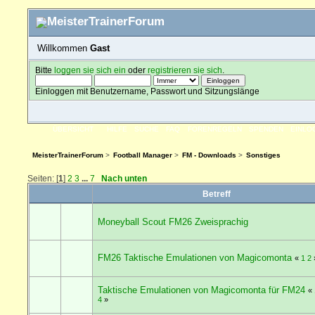
Willkommen
Gast
Bitte
loggen sie sich ein
oder
registrieren sie sich
.
Einloggen mit Benutzername, Passwort und Sitzungslänge
ÜBERSICHT
HILFE
SUCHE
FAQ
FORENREGELN
SPENDEN
EINLO
MeisterTrainerForum
>
Football Manager
>
FM - Downloads
>
Sonstiges
Seiten: [
1
]
2
3
...
7
Nach unten
Betreff
Moneyball Scout FM26 Zweisprachig
FM26 Taktische Emulationen von Magicomonta
«
1
2
Taktische Emulationen von Magicomonta für FM24
«
4
»