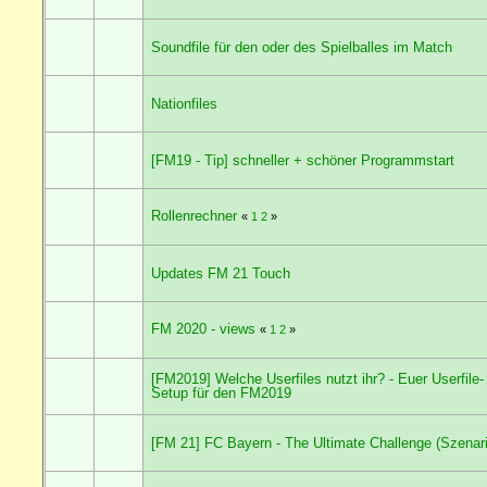
Soundfile für den oder des Spielballes im Match
Nationfiles
[FM19 - Tip] schneller + schöner Programmstart
Rollenrechner
«
1
2
»
Updates FM 21 Touch
FM 2020 - views
«
1
2
»
[FM2019] Welche Userfiles nutzt ihr? - Euer Userfile-
Setup für den FM2019
[FM 21] FC Bayern - The Ultimate Challenge (Szenari