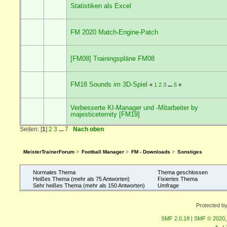
Statistiken als Excel
FM 2020 Match-Engine-Patch
[FM08] Trainingspläne FM08
FM18 Sounds im 3D-Spiel
«
1
2
3
...
5
»
Verbesserte KI-Manager und -Mitarbeiter by
majesticeternity [FM19]
Seiten: [
1
]
2
3
...
7
Nach oben
MeisterTrainerForum
>
Football Manager
>
FM - Downloads
>
Sonstiges
Normales Thema
Thema geschlossen
Heißes Thema (mehr als 75 Antworten)
Fixiertes Thema
Sehr heißes Thema (mehr als 150 Antworten)
Umfrage
Protected b
SMF 2.0.19
|
SMF © 2020