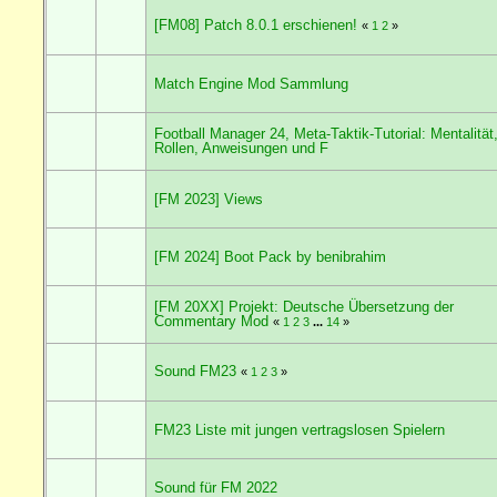
[FM08] Patch 8.0.1 erschienen!
«
1
2
»
Match Engine Mod Sammlung
Football Manager 24, Meta-Taktik-Tutorial: Mentalität
Rollen, Anweisungen und F
[FM 2023] Views
[FM 2024] Boot Pack by benibrahim
[FM 20XX] Projekt: Deutsche Übersetzung der
Commentary Mod
«
1
2
3
...
14
»
Sound FM23
«
1
2
3
»
FM23 Liste mit jungen vertragslosen Spielern
Sound für FM 2022