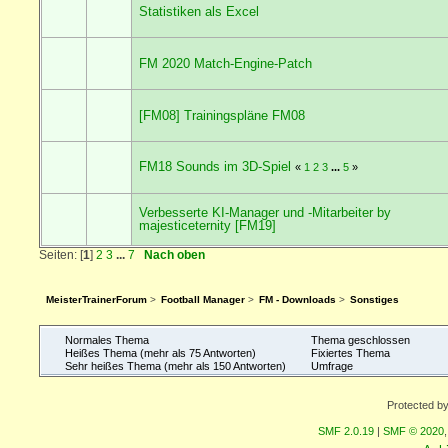
Statistiken als Excel
FM 2020 Match-Engine-Patch
[FM08] Trainingspläne FM08
FM18 Sounds im 3D-Spiel
«
1
2
3
...
5
»
Verbesserte KI-Manager und -Mitarbeiter by
majesticeternity [FM19]
Seiten: [
1
]
2
3
...
7
Nach oben
MeisterTrainerForum
>
Football Manager
>
FM - Downloads
>
Sonstiges
Normales Thema
Thema geschlossen
Heißes Thema (mehr als 75 Antworten)
Fixiertes Thema
Sehr heißes Thema (mehr als 150 Antworten)
Umfrage
Protected b
SMF 2.0.19
|
SMF © 2020