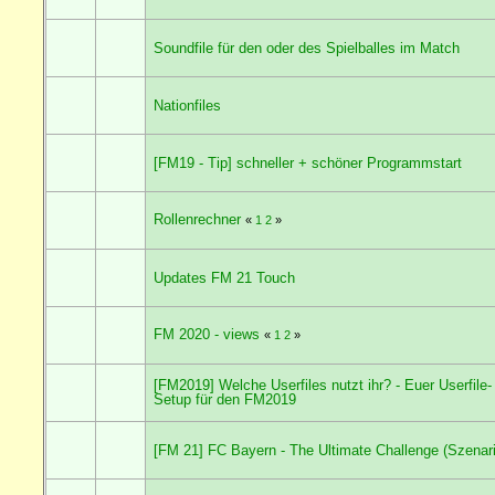
Soundfile für den oder des Spielballes im Match
Nationfiles
[FM19 - Tip] schneller + schöner Programmstart
Rollenrechner
«
1
2
»
Updates FM 21 Touch
FM 2020 - views
«
1
2
»
[FM2019] Welche Userfiles nutzt ihr? - Euer Userfile-
Setup für den FM2019
[FM 21] FC Bayern - The Ultimate Challenge (Szenari