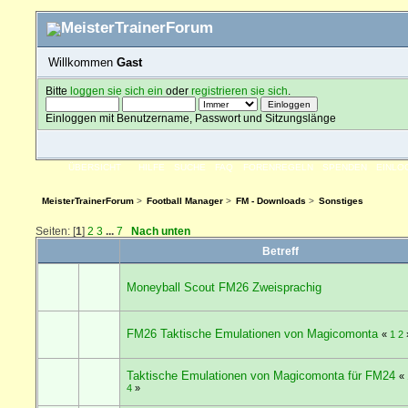
Willkommen
Gast
Bitte
loggen sie sich ein
oder
registrieren sie sich
.
Einloggen mit Benutzername, Passwort und Sitzungslänge
ÜBERSICHT
HILFE
SUCHE
FAQ
FORENREGELN
SPENDEN
EINLO
MeisterTrainerForum
>
Football Manager
>
FM - Downloads
>
Sonstiges
Seiten: [
1
]
2
3
...
7
Nach unten
Betreff
Moneyball Scout FM26 Zweisprachig
FM26 Taktische Emulationen von Magicomonta
«
1
2
Taktische Emulationen von Magicomonta für FM24
«
4
»