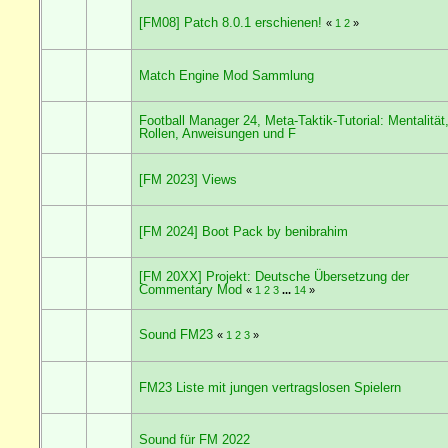
[FM08] Patch 8.0.1 erschienen!
«
1
2
»
Match Engine Mod Sammlung
Football Manager 24, Meta-Taktik-Tutorial: Mentalität
Rollen, Anweisungen und F
[FM 2023] Views
[FM 2024] Boot Pack by benibrahim
[FM 20XX] Projekt: Deutsche Übersetzung der
Commentary Mod
«
1
2
3
...
14
»
Sound FM23
«
1
2
3
»
FM23 Liste mit jungen vertragslosen Spielern
Sound für FM 2022