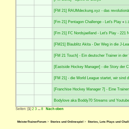
[FM 21] RAUMdeckung.xyz - das revolutionä
[Fm 21] Pentagon Challenge - Let's Play
«
1
[Fm 21] FC Nordsjaelland - Let's Play - 221 
[FM21] Blaublitz Akita - Der Weg in die J-Le
[FM 21 Touch] - Ein deutscher Trainer in der
[Eastside Hockey Manager] - die Story der 
[FM 21] - die World League startet, wir sind 
[Franchise Hockey Manager 7] - Eine Trainer
Bodylove aka Boddy70 Streams und Youtub
Seiten: [
1
]
2
3
...
8
Nach oben
MeisterTrainerForum
>
Stories und Onlinespiel
>
Stories, Lets Plays und Chal