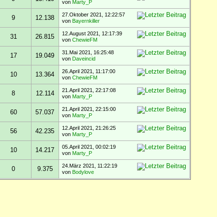
von
Marty_P
27.Oktober 2021, 12:22:57
9
12.138
von
Bayernkiller
12.August 2021, 12:17:39
31
26.815
von
ChewieFM
31.Mai 2021, 16:25:48
17
19.049
von
Daveincid
26.April 2021, 11:17:00
10
13.364
von
ChewieFM
21.April 2021, 22:17:08
8
12.114
von
Marty_P
21.April 2021, 22:15:00
60
57.037
von
Marty_P
12.April 2021, 21:26:25
56
42.235
von
Marty_P
05.April 2021, 00:02:19
10
14.217
von
Marty_P
24.März 2021, 11:22:19
0
9.375
von
Bodylove