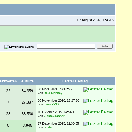
07.August 2026, 00:46:05
Antworten
Aufrufe
Letzter Beitrag
08.März 2024, 23:43:55
22
34.359
von
Blue Monkey
06.November 2020, 12:27:20
7
27.387
von
Heiko-2305
10.Oktober 2015, 14:54:11
28
63.530
von
GameCrasher
17.Dezember 2025, 11:30:35
0
3.945
von
pixilla