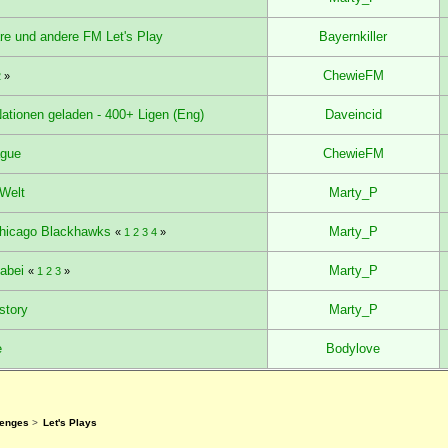
re und andere FM Let's Play
Bayernkiller
ChewieFM
2
»
Nationen geladen - 400+ Ligen (Eng)
Daveincid
ague
ChewieFM
 Welt
Marty_P
Chicago Blackhawks
Marty_P
«
1
2
3
4
»
dabei
Marty_P
«
1
2
3
»
story
Marty_P
e
Bodylove
lenges
>
Let's Plays