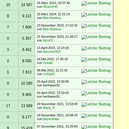
25.März 2024, 20:57:40
10
14.587
von
4GameHD
15.März 2024, 11:22:14
0
9.113
von
Blue Monkey
23.November 2023, 17:02:32
7
7.808
von
Blue Monkey
21.November 2023, 21:44:27
0
5.357
von
NicoFC
13.April 2023, 12:24:26
3
8.452
von
Sascha1602
16.Mai 2022, 17:30:19
2
8.555
von
Tywald
09.Mai 2022, 11:15:16
1
7.813
von
zUDy09
03.April 2022, 13:30:59
0
10.580
von herthaner81
03.April 2022, 13:19:20
0
9.465
von herthaner81
29.November 2021, 13:53:09
17
13.589
von
Marty_P
10.November 2021, 20:58:43
0
8.177
von
Bayernkiller
07.November 2021, 23:29:59
9
15.419