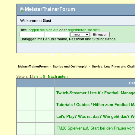
Willkommen
Gast
Bitte
loggen sie sich ein
oder
registrieren sie sich
.
Einloggen mit Benutzername, Passwort und Sitzungslänge
ÜBERSICHT
HILFE
SUCHE
FAQ
FORENREGELN
SPENDEN
EI
MeisterTrainerForum
>
Stories und Onlinespiel
>
Stories, Lets Plays und Chal
Seiten: [
1
]
2
3
...
8
Nach unten
Bet
Twitch-Streamer Liste für Football Manag
Tutorials / Guides / Hilfen zum Football 
Let's Play? Was ist das? Wie geht das? W
FM26 Spielverlauf, Start bei den Frauen v