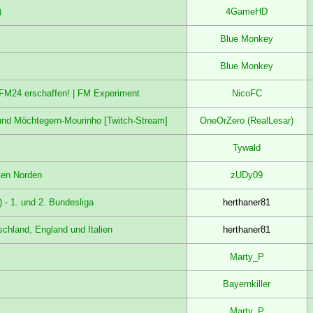
)
4GameHD
Blue Monkey
Blue Monkey
M24 erschaffen! | FM Experiment
NicoFC
und Möchtegern-Mourinho [Twitch-Stream]
OneOrZero (RealLesar)
Tywald
ten Norden
zUDy09
) - 1. und 2. Bundesliga
herthaner81
schland, England und Italien
herthaner81
Marty_P
Bayernkiller
Marty_P