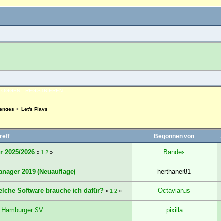
NLOGGEN
REGISTRIEREN
lenges
>
Let's Plays
reff
Begonnen von
er 2025/2026
Bandes
«
1
2
»
Manager 2019 (Neuauflage)
herthaner81
elche Software brauche ich dafür?
Octavianus
«
1
2
»
om Hamburger SV
pixilla