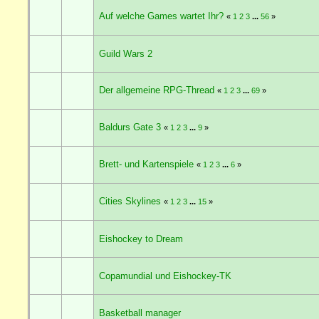
Auf welche Games wartet Ihr?
«
1
2
3
...
56
»
Guild Wars 2
Der allgemeine RPG-Thread
«
1
2
3
...
69
»
Baldurs Gate 3
«
1
2
3
...
9
»
Brett- und Kartenspiele
«
1
2
3
...
6
»
Cities Skylines
«
1
2
3
...
15
»
Eishockey to Dream
Copamundial und Eishockey-TK
Basketball manager