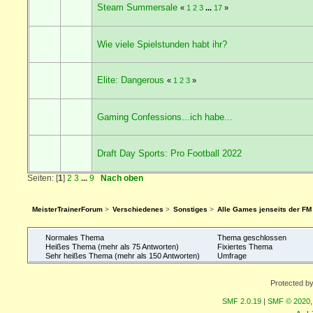
Steam Summersale
«
1
2
3
...
17
»
Wie viele Spielstunden habt ihr?
Elite: Dangerous
«
1
2
3
»
Gaming Confessions...ich habe...
Draft Day Sports: Pro Football 2022
Seiten: [
1
]
2
3
...
9
Nach oben
MeisterTrainerForum
>
Verschiedenes
>
Sonstiges
>
Alle Games jenseits der FM
Normales Thema
Thema geschlossen
Heißes Thema (mehr als 75 Antworten)
Fixiertes Thema
Sehr heißes Thema (mehr als 150 Antworten)
Umfrage
Protected b
SMF 2.0.19
|
SMF © 2020