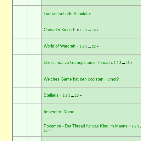
Landwirtschafts Simulator
Crusader Kings II
«
1
2
3
...
14
»
World of Warcraft
«
1
2
3
...
22
»
Der ultimative Gamepictures-Thread
«
1
2
3
...
13
»
Welches Game hat den coolsten Humor?
Stellaris
«
1
2
3
...
15
»
Imperator: Rome
Pokemon - Der Thread für das Kind im Manne
«
1
2
3
.
15
»