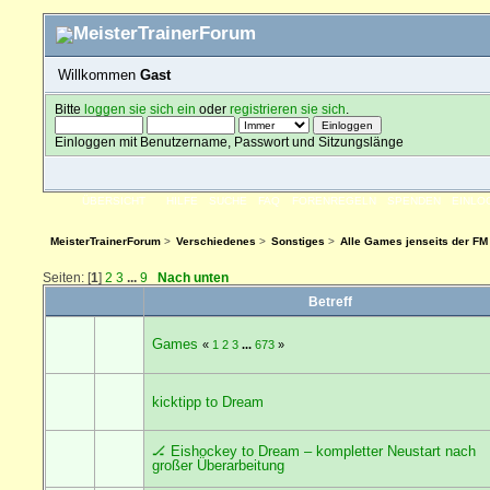
Willkommen
Gast
Bitte
loggen sie sich ein
oder
registrieren sie sich
.
Einloggen mit Benutzername, Passwort und Sitzungslänge
ÜBERSICHT
HILFE
SUCHE
FAQ
FORENREGELN
SPENDEN
EINLO
MeisterTrainerForum
>
Verschiedenes
>
Sonstiges
>
Alle Games jenseits der FM
Seiten: [
1
]
2
3
...
9
Nach unten
Betreff
Games
«
1
2
3
...
673
»
kicktipp to Dream
🏒 Eishockey to Dream – kompletter Neustart nach
großer Überarbeitung