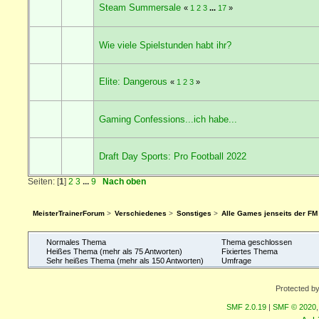
Steam Summersale
«
1
2
3
...
17
»
Wie viele Spielstunden habt ihr?
Elite: Dangerous
«
1
2
3
»
Gaming Confessions...ich habe...
Draft Day Sports: Pro Football 2022
Seiten: [
1
]
2
3
...
9
Nach oben
MeisterTrainerForum
>
Verschiedenes
>
Sonstiges
>
Alle Games jenseits der FM
Normales Thema
Thema geschlossen
Heißes Thema (mehr als 75 Antworten)
Fixiertes Thema
Sehr heißes Thema (mehr als 150 Antworten)
Umfrage
Protected b
SMF 2.0.19
|
SMF © 2020