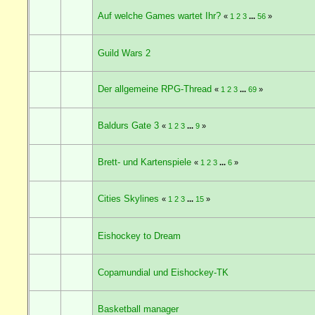
Auf welche Games wartet Ihr?
«
1
2
3
...
56
»
Guild Wars 2
Der allgemeine RPG-Thread
«
1
2
3
...
69
»
Baldurs Gate 3
«
1
2
3
...
9
»
Brett- und Kartenspiele
«
1
2
3
...
6
»
Cities Skylines
«
1
2
3
...
15
»
Eishockey to Dream
Copamundial und Eishockey-TK
Basketball manager