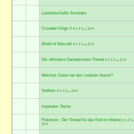
Landwirtschafts Simulator
Crusader Kings II
«
1
2
3
...
14
»
World of Warcraft
«
1
2
3
...
22
»
Der ultimative Gamepictures-Thread
«
1
2
3
...
13
»
Welches Game hat den coolsten Humor?
Stellaris
«
1
2
3
...
15
»
Imperator: Rome
Pokemon - Der Thread für das Kind im Manne
«
1
2
3
.
15
»