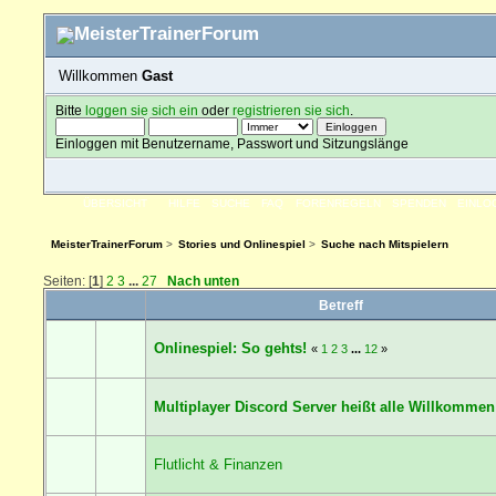
Willkommen
Gast
Bitte
loggen sie sich ein
oder
registrieren sie sich
.
Einloggen mit Benutzername, Passwort und Sitzungslänge
ÜBERSICHT
HILFE
SUCHE
FAQ
FORENREGELN
SPENDEN
EINLO
MeisterTrainerForum
>
Stories und Onlinespiel
>
Suche nach Mitspielern
Seiten: [
1
]
2
3
...
27
Nach unten
Betreff
Onlinespiel: So gehts!
«
1
2
3
...
12
»
Multiplayer Discord Server heißt alle Willkommen
Flutlicht & Finanzen