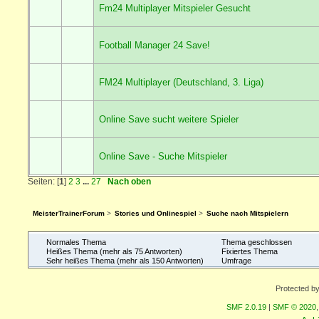
Fm24 Multiplayer Mitspieler Gesucht
Football Manager 24 Save!
FM24 Multiplayer (Deutschland, 3. Liga)
Online Save sucht weitere Spieler
Online Save - Suche Mitspieler
Seiten: [
1
]
2
3
...
27
Nach oben
MeisterTrainerForum
>
Stories und Onlinespiel
>
Suche nach Mitspielern
Normales Thema
Thema geschlossen
Heißes Thema (mehr als 75 Antworten)
Fixiertes Thema
Sehr heißes Thema (mehr als 150 Antworten)
Umfrage
Protected b
SMF 2.0.19
|
SMF © 2020