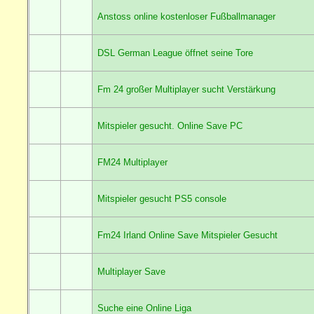
Anstoss online kostenloser Fußballmanager
DSL German League öffnet seine Tore
Fm 24 großer Multiplayer sucht Verstärkung
Mitspieler gesucht. Online Save PC
FM24 Multiplayer
Mitspieler gesucht PS5 console
Fm24 Irland Online Save Mitspieler Gesucht
Multiplayer Save
Suche eine Online Liga