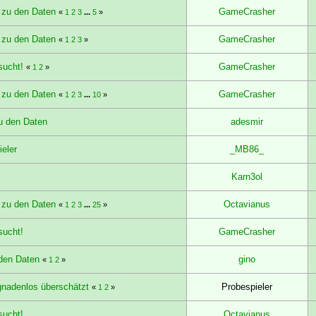
 zu den Daten
GameCrasher
«
1
2
3
...
5
»
 zu den Daten
GameCrasher
«
1
2
3
»
sucht!
GameCrasher
«
1
2
»
 zu den Daten
GameCrasher
«
1
2
3
...
10
»
u den Daten
adesmir
eler
_MB86_
Karn3ol
 zu den Daten
Octavianus
«
1
2
3
...
25
»
sucht!
GameCrasher
den Daten
gino
«
1
2
»
 gnadenlos überschätzt
Probespieler
«
1
2
»
sucht!
Octavianus