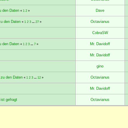
u den Daten
Dave
«
1
2
»
zu den Daten
Octavianus
«
1
2
3
...
27
»
CobraSW
u den Daten
Mr. Davidoff
«
1
2
3
...
7
»
Mr. Davidoff
gino
 zu den Daten
Octavianus
«
1
2
3
...
12
»
Mr. Davidoff
ist gefragt
Octavianus