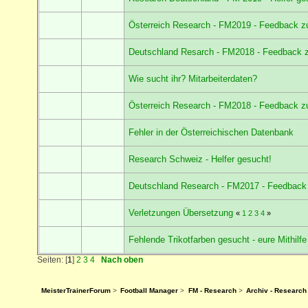
Österreich Research - FM2019 - Feedback z
Deutschland Resarch - FM2018 - Feedback 
Wie sucht ihr? Mitarbeiterdaten?
Österreich Research - FM2018 - Feedback z
Fehler in der Österreichischen Datenbank
Research Schweiz - Helfer gesucht!
Deutschland Research - FM2017 - Feedback
Verletzungen Übersetzung
«
1
2
3
4
»
Fehlende Trikotfarben gesucht - eure Mithilfe 
Seiten: [
1
]
2
3
4
Nach oben
MeisterTrainerForum
>
Football Manager
>
FM - Research
>
Archiv - Research