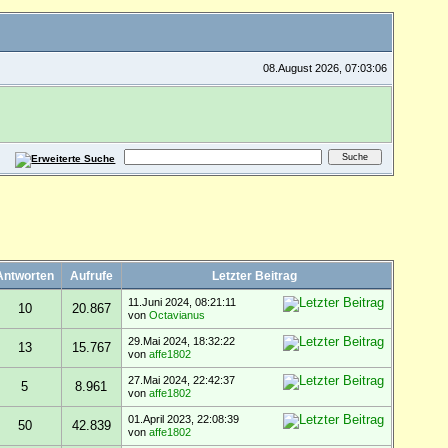
08.August 2026, 07:03:06
Antworten
Aufrufe
Letzter Beitrag
11.Juni 2024, 08:21:11
10
20.867
von
Octavianus
29.Mai 2024, 18:32:22
13
15.767
von
affe1802
27.Mai 2024, 22:42:37
5
8.961
von
affe1802
01.April 2023, 22:08:39
50
42.839
von
affe1802