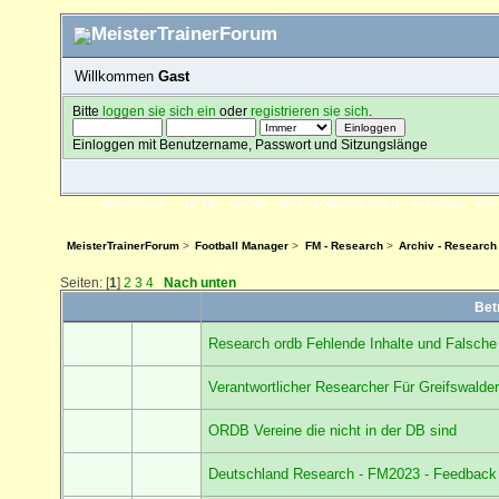
Willkommen
Gast
Bitte
loggen sie sich ein
oder
registrieren sie sich
.
Einloggen mit Benutzername, Passwort und Sitzungslänge
ÜBERSICHT
HILFE
SUCHE
FAQ
FORENREGELN
SPENDEN
EI
MeisterTrainerForum
>
Football Manager
>
FM - Research
>
Archiv - Research
Seiten: [
1
]
2
3
4
Nach unten
Bet
Research ordb Fehlende Inhalte und Falsche
Verantwortlicher Researcher Für Greifswalde
ORDB Vereine die nicht in der DB sind
Deutschland Research - FM2023 - Feedback