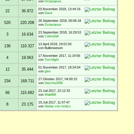
von
Octavianus
03.November 2018, 13:44:16
22
36.972
von
Dave
26.September 2018, 00:06:18
520
220.208
von
Octavianus
23.September 2018, 16:29:53
3
16.634
von
CobraSW
13.April 2018, 19:01:54
136
110.327
von Bullenwesen
17.November 2017, 11:19:56
4
19.063
von
Torchlight
01.November 2017, 18:24:04
12
35.444
von
gino
27.Oktober 2017, 04:00:15
234
169.711
von
Sascha1896
23.Juli 2017, 22:12:33
66
115.682
von
Waldi98
19.Juli 2017, 11:47:47
8
23.175
von
Stefan von Undzu