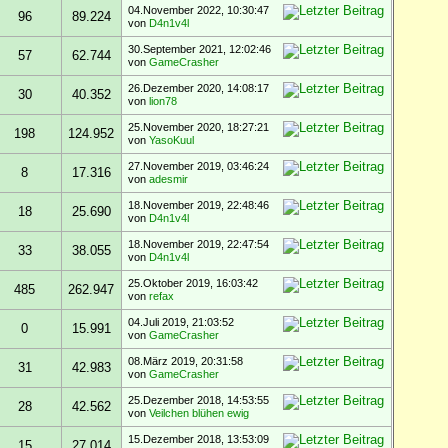
04.November 2022, 10:30:47
96
89.224
von
D4n1v4l
30.September 2021, 12:02:46
57
62.744
von
GameCrasher
26.Dezember 2020, 14:08:17
30
40.352
von
lion78
25.November 2020, 18:27:21
198
124.952
von
YasoKuul
27.November 2019, 03:46:24
8
17.316
von
adesmir
18.November 2019, 22:48:46
18
25.690
von
D4n1v4l
18.November 2019, 22:47:54
33
38.055
von
D4n1v4l
25.Oktober 2019, 16:03:42
485
262.947
von
refax
04.Juli 2019, 21:03:52
0
15.991
von
GameCrasher
08.März 2019, 20:31:58
31
42.983
von
GameCrasher
25.Dezember 2018, 14:53:55
28
42.562
von
Veilchen blühen ewig
15.Dezember 2018, 13:53:09
15
27.014