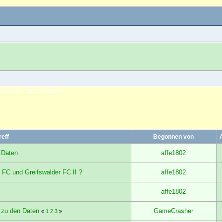
NLOGGEN
REGISTRIEREN
reff
Begonnen von
 Daten
affe1802
r FC und Greifswalder FC II ?
affe1802
affe1802
 zu den Daten
GameCrasher
«
1
2
3
»