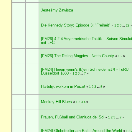
Jesteśmy Zawiszą
Die Kennedy Story; Episode 3: "Freiheit"
«
1
2
3
...
22
»
[FM26] 4-2-4 Asymmetrische Taktik – Saison Simulat
mit LFC
[FM26] The Rising Magpies - Notts County
«
1
2
»
[FM24] Herein wenn's (k)ein Schneider ist?! - TuRU
Düsseldorf 1880
«
1
2
3
...
7
»
Hartelijk welkom in Peize!
«
1
2
3
...
5
»
Monkey Hill Blues
«
1
2
3
4
»
Frauen, Fußball und Gianluca del Sol
«
1
2
3
...
7
»
[FM24] Globetrotter am Ball – Around the World
«
1
2