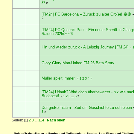
37
»
[FM24] FC Barcelona – Zurück zu alter Größe! 🔵🔴
»
[FM24] FC Queen's Park - Ein neuer Sheriff in Glas
Saison 2025/2026
Hin und wieder zurück - A Leipzig Journey [FM 24]
«
Glory Glory Man-United FM 26 Beta Story
Müller spielt immer!
«
1
2
3
4
»
[FM24] Urlaub? Wird doch überbewertet - nix wie nac
Budapest!
«
1
2
3
...
5
»
Der große Traum - Zeit um Geschichte zu schreiben
3
»
Seiten: [
1
]
2
3
...
114
Nach oben
MeisterTrainerForum
>
Stories und Onlinespiel
>
Stories, Lets Plays und Challen