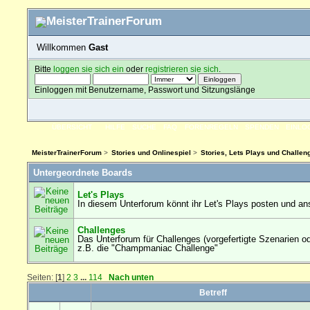
Willkommen
Gast
Bitte
loggen sie sich ein
oder
registrieren sie sich
.
Einloggen mit Benutzername, Passwort und Sitzungslänge
ÜBERSICHT
HILFE
SUCHE
FAQ
FORENREGELN
SPENDEN
EINLO
MeisterTrainerForum
>
Stories und Onlinespiel
>
Stories, Lets Plays und Challen
Untergeordnete Boards
Let's Plays
In diesem Unterforum könnt ihr Let's Plays posten und a
Challenges
Das Unterforum für Challenges (vorgefertigte Szenarien o
z.B. die "Champmaniac Challenge"
Seiten: [
1
]
2
3
...
114
Nach unten
Betreff