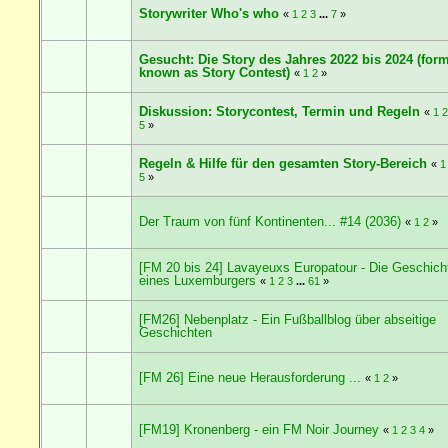
Storywriter Who's who
«
1
2
3
...
7
»
Gesucht: Die Story des Jahres 2022 bis 2024 (form
known as Story Contest)
«
1
2
»
Diskussion: Storycontest, Termin und Regeln
«
1
2
5
»
Regeln & Hilfe für den gesamten Story-Bereich
«
1
5
»
Der Traum von fünf Kontinenten... #14 (2036)
«
1
2
»
[FM 20 bis 24] Lavayeuxs Europatour - Die Geschich
eines Luxemburgers
«
1
2
3
...
61
»
[FM26] Nebenplatz - Ein Fußballblog über abseitige
Geschichten
[FM 26] Eine neue Herausforderung ...
«
1
2
»
[FM19] Kronenberg - ein FM Noir Journey
«
1
2
3
4
»