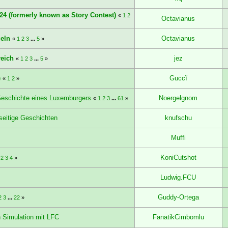
24 (formerly known as Story Contest)
«
1
2
Octavianus
geln
Octavianus
«
1
2
3
...
5
»
reich
jez
«
1
2
3
...
5
»
)
Guccĩ
«
1
2
»
Geschichte eines Luxemburgers
Noergelgnom
«
1
2
3
...
61
»
seitige Geschichten
knufschu
Muffi
KoniCutshot
2
3
4
»
Ludwig.FCU
Guddy-Ortega
2
3
...
22
»
 Simulation mit LFC
FanatikCimbomlu