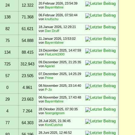
20.Februar 2026, 23:54:39
24
12.322
von
Bayernfahne
06.Februar 2026, 07:50:44
138
71.368
von
knufschu
18.Januar 2026, 12:29:21
82
61.621
von
Dan Druff
11.Januar 2026, 13:53:02
75
54.888
von
Bayernfahne
19.Dezember 2025, 14:47:59
134
88.415
von
FlutLicht1900
09.Dezember 2025, 21:25:35
725
312.943
von
Agariel
07.Dezember 2025, 14:25:29
57
23.505
von
Prime
08.November 2025, 23:14:40
0
4.961
von
P-Jo
06.November 2025, 17:43:48
29
23.663
von
Bayernfahne
28.Oktober 2025, 07:30:35
4
7.264
von
Noergelgnom
28.Juli 2025, 21:36:45
77
64.303
von
KoniCutshot
28.Juni 2025, 12:46:52
93
56.196