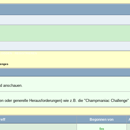
NLOGGEN
REGISTRIEREN
lenges
nd anschauen.
ien oder generelle Herausforderungen) wie z.B. die "Champmaniac Challenge"
reff
Begonnen von
frq