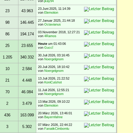
von
jkay94
23.Juni 2025, 11:14:39
23
43.963
von
Elemotion
27.Januar 2025, 21:44:18
98
146.445
von
Octavianus
03.November 2018, 12:27:21
86
194.174
von
4Ramos
Heute
um 01:43:06
25
23.655
von
Guccĩ
30.Juli 2026, 03:16:45
1.205
340.332
von
Noergelgnom
20.Juli 2026, 18:10:42
10
2.584
von
Noergelgnom
13.Juli 2026, 21:22:52
21
4.448
von
KoniCutshot
11.Juli 2026, 12:55:21
70
46.084
von
Noergelgnom
13.Mai 2026, 09:10:22
2
3.479
von
Elemotion
20.März 2026, 13:46:01
436
163.099
von
Bayernfahne
07.März 2026, 22:44:22
3
5.302
von
FanatikCimbomlu