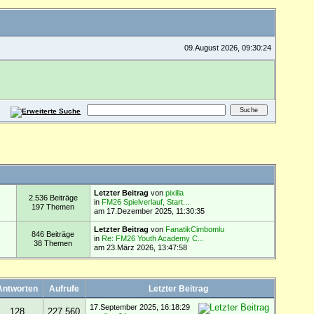
09.August 2026, 09:30:24
Letzter Beitrag
von
pixilla
2.536 Beiträge
in
FM26 Spielverlauf, Start...
197 Themen
am 17.Dezember 2025, 11:30:35
Letzter Beitrag
von
FanatikCimbomlu
846 Beiträge
in
Re: FM26 Youth Academy C...
38 Themen
am 23.März 2026, 13:47:58
Antworten
Aufrufe
Letzter Beitrag
17.September 2025, 16:18:29
128
227.560