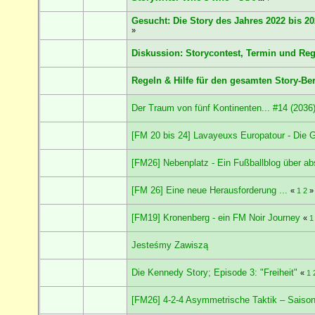
Gesucht: Die Story des Jahres 2022 bis 20
»
Diskussion: Storycontest, Termin und Re
Regeln & Hilfe für den gesamten Story-Be
Der Traum von fünf Kontinenten... #14 (2036
[FM 20 bis 24] Lavayeuxs Europatour - Die 
[FM26] Nebenplatz - Ein Fußballblog über ab
[FM 26] Eine neue Herausforderung ...
«
1
2
»
[FM19] Kronenberg - ein FM Noir Journey
«
1
Jesteśmy Zawiszą
Die Kennedy Story; Episode 3: "Freiheit"
«
1
[FM26] 4-2-4 Asymmetrische Taktik – Saison