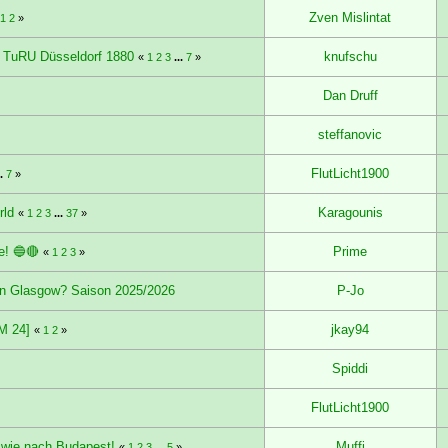
Zven Mislintat
«
1
2
»
 - TuRU Düsseldorf 1880
knufschu
«
1
2
3
...
7
»
Dan Druff
steffanovic
FlutLicht1900
..
7
»
rld
Karagounis
«
1
2
3
...
37
»
e! 🔵🔴
Prime
«
1
2
3
»
 in Glasgow? Saison 2025/2026
P-Jo
FM 24]
jkay94
«
1
2
»
Spiddi
FlutLicht1900
 wie nach Budapest!
Muffi
«
1
2
3
...
5
»