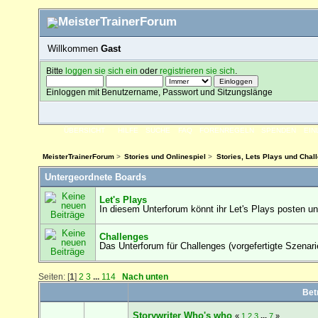
Willkommen
Gast
Bitte
loggen sie sich ein
oder
registrieren sie sich
.
Einloggen mit Benutzername, Passwort und Sitzungslänge
ÜBERSICHT
HILFE
SUCHE
FAQ
FORENREGELN
SPENDEN
EI
MeisterTrainerForum
>
Stories und Onlinespiel
>
Stories, Lets Plays und Chal
Untergeordnete Boards
Let's Plays
In diesem Unterforum könnt ihr Let's Plays posten u
Challenges
Das Unterforum für Challenges (vorgefertigte Szenar
Seiten: [
1
]
2
3
...
114
Nach unten
Bet
Storywriter Who's who
«
1
2
3
...
7
»