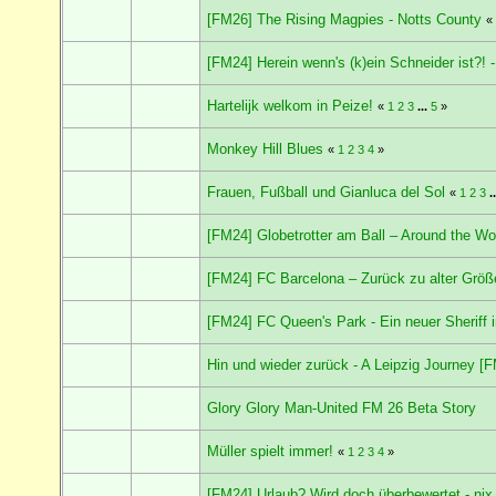
[FM26] The Rising Magpies - Notts County
[FM24] Herein wenn's (k)ein Schneider ist?!
Hartelijk welkom in Peize!
«
1
2
3
...
5
»
Monkey Hill Blues
«
1
2
3
4
»
Frauen, Fußball und Gianluca del Sol
«
1
2
3
.
[FM24] Globetrotter am Ball – Around the Wo
[FM24] FC Barcelona – Zurück zu alter Größ
[FM24] FC Queen's Park - Ein neuer Sheriff
Hin und wieder zurück - A Leipzig Journey [
Glory Glory Man-United FM 26 Beta Story
Müller spielt immer!
«
1
2
3
4
»
[FM24] Urlaub? Wird doch überbewertet - nix