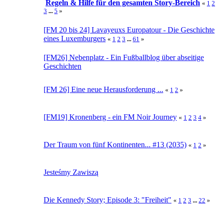
Regeln & Hilfe für den gesamten Story-Bereich
«
1
2
3
...
5
»
[FM 20 bis 24] Lavayeuxs Europatour - Die Geschichte
eines Luxemburgers
«
1
2
3
...
61
»
[FM26] Nebenplatz - Ein Fußballblog über abseitige
Geschichten
[FM 26] Eine neue Herausforderung ...
«
1
2
»
[FM19] Kronenberg - ein FM Noir Journey
«
1
2
3
4
»
Der Traum von fünf Kontinenten... #13 (2035)
«
1
2
»
Jesteśmy Zawiszą
Die Kennedy Story; Episode 3: "Freiheit"
«
1
2
3
...
22
»