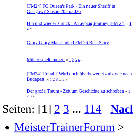
[FM24] FC Queen's Park - Ein neuer Sheriff in
Glasgow? Saison 2025/2026
Hin und wieder zurück - A Leipzig Journey [FM 24]
«
1
2
»
Glory Glory Man-United FM 26 Beta Story
Müller spielt immer!
«
1
2
3
4
»
[FM24] Urlaub? Wird doch überbewertet - nix wie nach
Budapest!
«
1
2
3
...
5
»
Der große Traum - Zeit um Geschichte zu schreiben
«
1
2
3
»
Seiten: [
1
]
2
3
...
114
Nac
MeisterTrainerForum
>