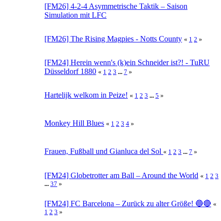
[FM26] 4-2-4 Asymmetrische Taktik – Saison
Simulation mit LFC
[FM26] The Rising Magpies - Notts County
«
1
2
»
[FM24] Herein wenn's (k)ein Schneider ist?! - TuRU
Düsseldorf 1880
«
1
2
3
...
7
»
Hartelijk welkom in Peize!
«
1
2
3
...
5
»
Monkey Hill Blues
«
1
2
3
4
»
Frauen, Fußball und Gianluca del Sol
«
1
2
3
...
7
»
[FM24] Globetrotter am Ball – Around the World
«
1
2
3
...
37
»
[FM24] FC Barcelona – Zurück zu alter Größe! 🔵🔴
«
1
2
3
»