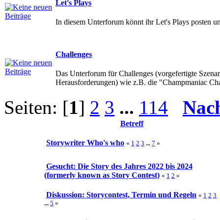
Let's Plays
In diesem Unterforum könnt ihr Let's Plays posten u
Challenges
Das Unterforum für Challenges (vorgefertigte Szenar
Herausforderungen) wie z.B. die "Champmaniac Ch
Seiten: [
1
]
2
3
...
114
Nac
Betreff
Storywriter Who's who
«
1
2
3
...
7
»
Gesucht: Die Story des Jahres 2022 bis 2024
(formerly known as Story Contest)
«
1
2
»
Diskussion: Storycontest, Termin und Regeln
«
1
2
3
...
5
»