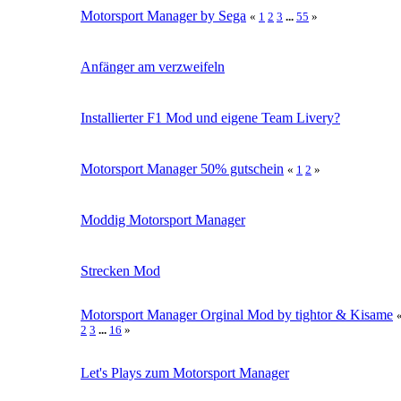
Motorsport Manager by Sega
«
1
2
3
...
55
»
Anfänger am verzweifeln
Installierter F1 Mod und eigene Team Livery?
Motorsport Manager 50% gutschein
«
1
2
»
Moddig Motorsport Manager
Strecken Mod
Motorsport Manager Orginal Mod by tightor & Kisame
2
3
...
16
»
Let's Plays zum Motorsport Manager