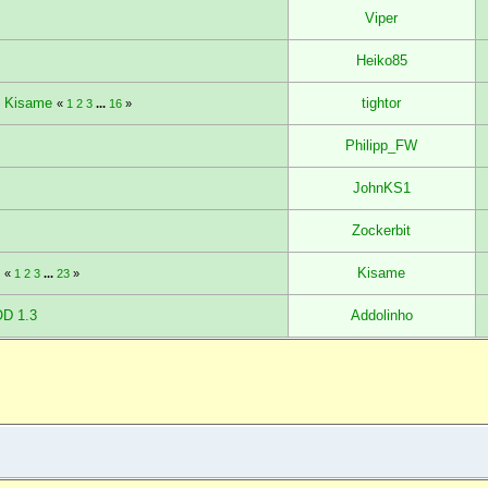
Viper
Heiko85
& Kisame
tightor
«
1
2
3
...
16
»
Philipp_FW
JohnKS1
Zockerbit
6
Kisame
«
1
2
3
...
23
»
OD 1.3
Addolinho