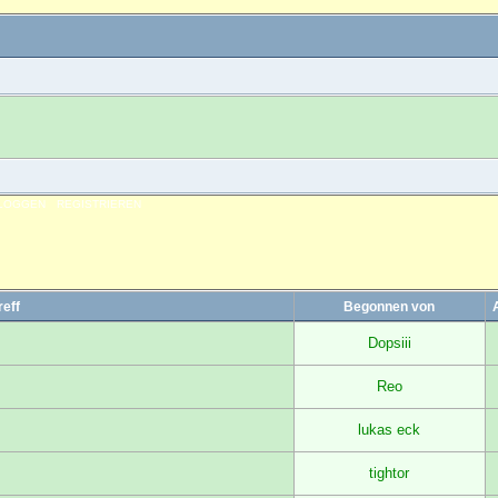
NLOGGEN
REGISTRIEREN
reff
Begonnen von
Dopsiii
Reo
?
lukas eck
tightor