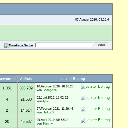
07.August 2026, 03:28:44
Antworten
Aufrufe
Letzter Beitrag
10.Februar 2026, 16:18:26
1.081
503.709
von
Sanogo24
02.Juni 2025, 18:02:52
4
21.638
von
Ajax
27.Februar 2021, 11:29:46
2
14.614
von
Heiko85
09.April 2019, 09:32:24
20
45.537
von
Tommy