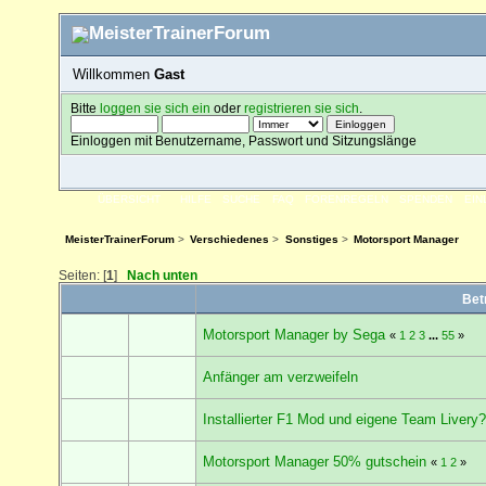
Willkommen
Gast
Bitte
loggen sie sich ein
oder
registrieren sie sich
.
Einloggen mit Benutzername, Passwort und Sitzungslänge
ÜBERSICHT
HILFE
SUCHE
FAQ
FORENREGELN
SPENDEN
EI
MeisterTrainerForum
>
Verschiedenes
>
Sonstiges
>
Motorsport Manager
Seiten: [
1
]
Nach unten
Bet
Motorsport Manager by Sega
«
1
2
3
...
55
»
Anfänger am verzweifeln
Installierter F1 Mod und eigene Team Livery
Motorsport Manager 50% gutschein
«
1
2
»