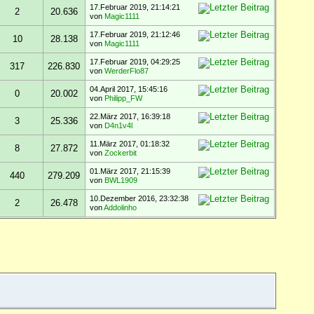
17.Februar 2019, 21:14:21
2
20.636
von
Magic1111
17.Februar 2019, 21:12:46
10
28.138
von
Magic1111
17.Februar 2019, 04:29:25
317
226.830
von
WerderFlo87
04.April 2017, 15:45:16
0
20.002
von
Philipp_FW
22.März 2017, 16:39:18
3
25.336
von
D4n1v4l
11.März 2017, 01:18:32
8
27.872
von
Zockerbit
01.März 2017, 21:15:39
440
279.209
von
BWL1909
10.Dezember 2016, 23:32:38
2
26.478
von
Addolinho