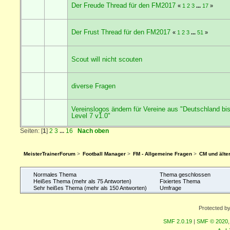
Der Freude Thread für den FM2017
«
1
2
3
...
17
»
Der Frust Thread für den FM2017
«
1
2
3
...
51
»
Scout will nicht scouten
diverse Fragen
Vereinslogos ändern für Vereine aus "Deutschland bi
Level 7 v1.0"
Seiten: [
1
]
2
3
...
16
Nach oben
MeisterTrainerForum
>
Football Manager
>
FM - Allgemeine Fragen
>
CM und älte
Normales Thema
Thema geschlossen
Heißes Thema (mehr als 75 Antworten)
Fixiertes Thema
Sehr heißes Thema (mehr als 150 Antworten)
Umfrage
Protected b
SMF 2.0.19
|
SMF © 2020