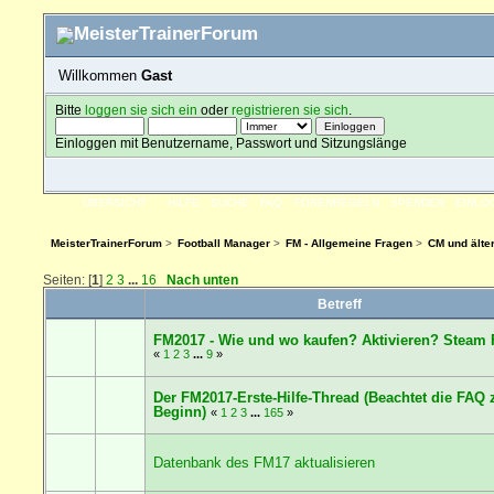
Willkommen
Gast
Bitte
loggen sie sich ein
oder
registrieren sie sich
.
Einloggen mit Benutzername, Passwort und Sitzungslänge
ÜBERSICHT
HILFE
SUCHE
FAQ
FORENREGELN
SPENDEN
EINLO
MeisterTrainerForum
>
Football Manager
>
FM - Allgemeine Fragen
>
CM und älte
Seiten: [
1
]
2
3
...
16
Nach unten
Betreff
FM2017 - Wie und wo kaufen? Aktivieren? Steam
«
1
2
3
...
9
»
Der FM2017-Erste-Hilfe-Thread (Beachtet die FAQ 
Beginn)
«
1
2
3
...
165
»
Datenbank des FM17 aktualisieren