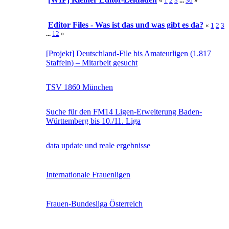
«
1
2
3
...
36
»
Editor Files - Was ist das und was gibt es da?
«
1
2
3
...
12
»
[Projekt] Deutschland-File bis Amateurligen (1.817
Staffeln) – Mitarbeit gesucht
TSV 1860 München
Suche für den FM14 Ligen-Erweiterung Baden-
Württemberg bis 10./11. Liga
data update und reale ergebnisse
Internationale Frauenligen
Frauen-Bundesliga Österreich