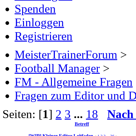
Spenden
Einloggen
Registrieren
MeisterTrainerForum
>
Football Manager
>
FM - Allgemeine Fragen
Fragen zum Editor und 
Seiten: [
1
]
2
3
...
18
Nach
Betreff
[WIP] Kleiner Editor-Leitfaden