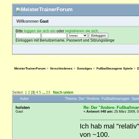
Willkommen
Gast
Bitte
loggen sie sich ein
oder
registrieren sie sich
.
Einloggen mit Benutzername, Passwort und Sitzungslänge
ÜBERSICHT
HILFE
SUCHE
FAQ
FORENREGELN
SPENDEN
EINLO
MeisterTrainerForum
>
Verschiedenes
>
Sonstiges
>
Fußballbezogene Spiele
>
D
Seiten:
1
2
[
3
]
4
5
...
23
Nach unten
Autor
Thema: Der "Andere- Fußballmanager- Spie
holsten
Re: Der "Andere- Fußballman
Gast
«
Antwort #40 am:
25.März 2009, 0
Ich hab mal "relati
von ~100.