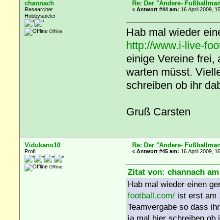
channach
Re: Der "Andere- Fußballman
Researcher
«
Antwort #44 am:
16.April 2009, 1
Hobbyspieler
Hab mal wieder ein
Offline
http://www.i-live-foo
einige Vereine frei,
warten müsst. Viellei
schreiben ob ihr da
Gruß Carsten
Vidukano10
Re: Der "Andere- Fußballman
Profi
«
Antwort #45 am:
16.April 2009, 1
Offline
Zitat von: channach am 
Hab mal wieder einen ge
football.com/
ist erst am 
Teamvergabe so dass ihr n
ja mal hier schreiben ob 