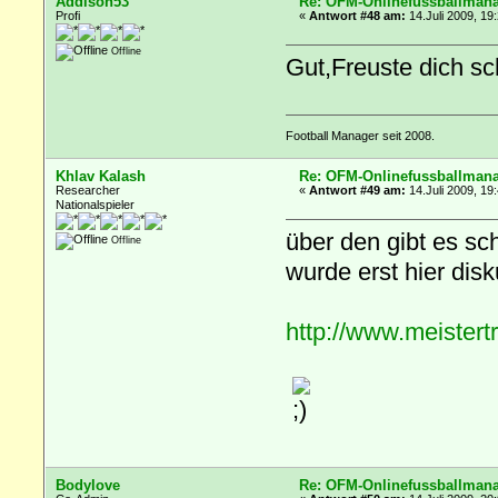
Addison53
Re: OFM-Onlinefussballmana
Profi
«
Antwort #48 am:
14.Juli 2009, 19
Offline
Gut,Freuste dich s
Football Manager seit 2008.
Khlav Kalash
Re: OFM-Onlinefussballmana
Researcher
«
Antwort #49 am:
14.Juli 2009, 19
Nationalspieler
über den gibt es sc
Offline
wurde erst hier disku
http://www.meistert
Bodylove
Re: OFM-Onlinefussballmana