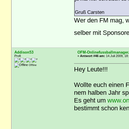
Gruß Carsten
Wer den FM mag, w
selber mit Sponsor
Addison53
OFM-Onlinefussballmanager
Profi
«
Antwort #46 am:
14.Juli 2009, 18
Offline
Hey Leute!!!
Wollte euch einen F
nem halben Jahr spi
Es geht um
www.onl
bestimmt schon ken