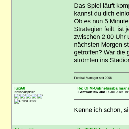
Das Spiel läuft komp
kannst du dich ein
Ob es nun 5 Minute
Strategien feilt, i
zwischen 2:00 Uhr 
nächsten Morgen st
getroffen? War die 
strömten ins Stadio
Football Manager seit 2008.
luxi68
Re: OFM-Onlinefussballmana
Nationalspieler
«
Antwort #47 am:
14.Juli 2009, 19
Offline
Kenne ich schon, s