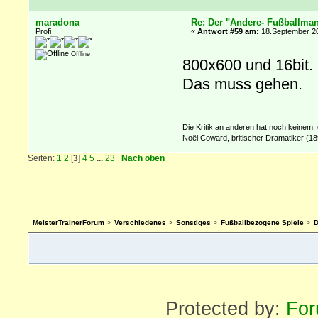
maradona
Re: Der "Andere- Fußballman
Profi
«
Antwort #59 am:
18.September 20
Offline
800x600 und 16bit.
Das muss gehen.
Die Kritik an anderen hat noch keinem. 
Noël Coward, britischer Dramatiker (18
Seiten:
1
2
[
3
]
4
5
...
23
Nach oben
MeisterTrainerForum
>
Verschiedenes
>
Sonstiges
>
Fußballbezogene Spiele
>
D
Protected by:
For