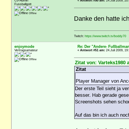
Co-Admin
«
Antwort #50 am:
14.Juli 2009, 20
Fussballgott
Offline
Danke den hatte ich
Twitch:
https://www.twitch.tv/boddy70
enjoymode
Re: Der "Andere- Fußballman
Vertragsamateur
«
Antwort #51 am:
24.Juli 2009, 19
Offline
Zitat von: Varteks1980 
Zitat
Player Manager von A
Der erste Teil sieht ja v
besser. Hab gerade geseh
Screenshots sehen schon
Auf das bin ich auch no