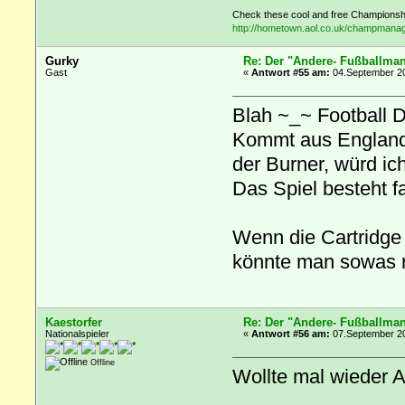
Check these cool and free Championsh
http://hometown.aol.co.uk/champmanag
Gurky
Re: Der "Andere- Fußballman
Gast
«
Antwort #55 am:
04.September 20
Blah ~_~ Football D
Kommt aus England,
der Burner, würd ic
Das Spiel besteht fa
Wenn die Cartridge
könnte man sowas r
Kaestorfer
Re: Der "Andere- Fußballman
Nationalspieler
«
Antwort #56 am:
07.September 20
Offline
Wollte mal wieder A