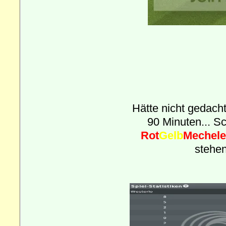
Hätte nicht gedach
90 Minuten... S
Rot
Gelb
Mechel
stehen