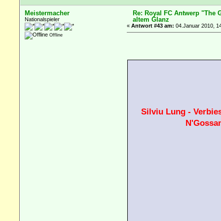
Meistermacher
Re: Royal FC Antwerp "The G
altem Glanz
Nationalspieler
«
Antwort #43 am:
04.Januar 2010, 14
Offline
Silviu Lung - Verbie
N'Gossan,