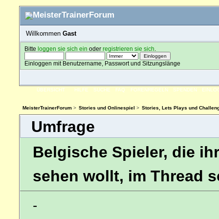
Willkommen
Gast
Bitte
loggen sie sich ein
oder
registrieren sie sich
.
Einloggen mit Benutzername, Passwort und Sitzungslänge
ÜBERSICHT
HILFE
SUCHE
FAQ
FORENREGELN
SPENDEN
EINLO
MeisterTrainerForum
>
Stories und Onlinespiel
>
Stories, Lets Plays und Challen
Umfrage
Belgische Spieler, die ih
sehen wollt, im Thread 
-