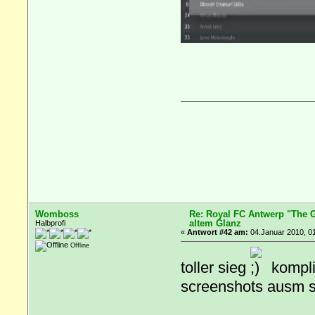
Womboss
Re: Royal FC Antwerp "The G
altem Glanz
Halbprofi
«
Antwort #42 am:
04.Januar 2010, 01
Offline
toller sieg
kompli
screenshots ausm spi