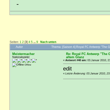
-
Seiten:
1
2
[
3
]
4
5
...
9
Nach unten
Autor
Thema: [Saison 4] Royal FC Antwerp "The G
Meistermacher
Re: Royal FC Antwerp "The G
altem Glanz
Nationalspieler
«
Antwort #40 am:
03.Januar 2010, 23
Offline
edit
«
Letzte Änderung: 03.Januar 2010, 2