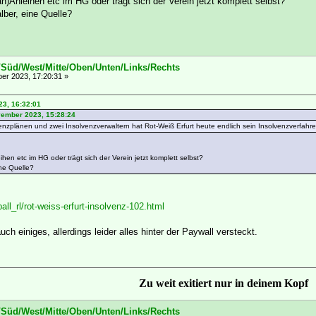
)Anleihen etc im HG oder trägt sich der Verein jetzt komplett selbst?
lber, eine Quelle?
/Süd/West/Mitte/Oben/Unten/Links/Rechts
r 2023, 17:20:31 »
23, 16:32:01
vember 2023, 15:28:24
venzplänen und zwei Insolvenzverwaltern hat Rot-Weiß Erfurt heute endlich sein Insolvenzverfahr
en etc im HG oder trägt sich der Verein jetzt komplett selbst?
ine Quelle?
ll_rl/rot-weiss-erfurt-insolvenz-102.html
ch einiges, allerdings leider alles hinter der Paywall versteckt.
Zu weit exitiert nur in deinem Kopf
/Süd/West/Mitte/Oben/Unten/Links/Rechts