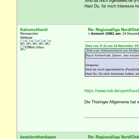
Sind da noch irgendwelche (Fan
Hast Du, für mich Interesse ha
Kaliumchlorid
Re: Regionalliga Nord/Ost
Researcher
«
Antwort #2861 am:
24.Novembe
Weltstar
Zitat von: P-Jo am 24.November 20
Offline
Zitat von: Kaliumchlorid am 24.No
Nach fünfeinhalb Jahren, drei Insol
Chapeau.
Sind da noch irgendwelche (Fan)Anleih
Hast Du, für mich Interesse halber, e
https://www.mdr.de/sport/fussba
Die Thüringer Allgemeine hat au
bestzbrothenbauer
Re: Regionalliga Nord/Ost