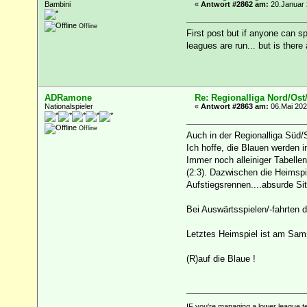
Bambini
«
Antwort #2862 am:
20.Januar 
Offline
First post but if anyone can s
leagues are run... but is ther
ADRamone
Re: Regionalliga Nord/Ost
Nationalspieler
«
Antwort #2863 am:
06.Mai 2024
Offline
Auch in der Regionalliga Süd/
Ich hoffe, die Blauen werden i
Immer noch alleiniger Tabellen
(2:3). Dazwischen die Heimspie
Aufstiegsrennen....absurde Sit
Bei Auswärtsspielen/-fahrten
Letztes Heimspiel ist am Sam
(R)auf die Blaue !
IF you're managing a lower league t