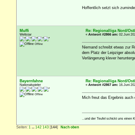
Hoffentlich setzt sich zumind
Muffi
Re: Regionalliga Nord/Ost
Weltstar
«
Antwort #2866 am:
02.Juni 202
Offline
Niemand schreibt etwas zur Re
dem Platz der Leipziger absolu
Verlängerung klever herunterge
Bayernfahne
Re: Regionalliga Nord/Ost
Nationalspieler
«
Antwort #2867 am:
16.Juni 202
Offline
Mich freut das Ergebnis auch
...und der Teufel schickt uns einen
Seiten:
1
...
142
143
[
144
]
Nach oben