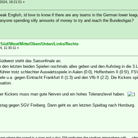
2024, 18:21:51 »
peak English, id love to know if there are any teams in the German lower lea
e anyone spending silly amounts of money to try and reach the Bundesligas?
/Süd/West/Mitte/Oben/Unten/Links/Rechts
, 11:30:11 »
Südwest steht das Saisonfinale an.
n den letzten beiden Spielen nochmals alles geben und den Aufstieg in die 3.
führer trotz schlechter Auswärtsspiele in Aalen (0:0), Hoffenheim II (0:5!), F
le u.a. gegen Eintracht Frankfurt II (1:3) und den Vfb II (2:2). Die Kickers s
uation.
 der Kickers muss man gute Nerven und ein hohes Toleranzlevel haben.
stag gegen SGV Freiberg. Dann geht es am letzten Spieltag nach Homburg.
eam where the crowd is a man and a dog, FM replicates the stadium atmosphere with .... sile