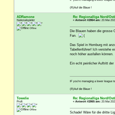
(R)Auf die Blaue !
ADRamone
Re: Regionalliga Nord/Ost
Nationalspieler
«
Antwort #2864 am:
20.Mai 202
Offline
Die Blauen haben die grosse Ch
Fan.
Das Spiel in Homburg mit anz
Tabellenführer! Ich verstehe 
noch höher ausfallen können.
Ein echt peinlicher Auftritt de
IF you're managing a lower league t
(R)Auf die Blaue !
Towelie
Re: Regionalliga Nord/Ost
Profi
«
Antwort #2865 am:
20.Mai 202
Offline
Schade! Wäre für die dritte L