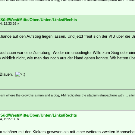
/Süd/West/Mitte/Oben/Unten/Links/Rechts
4, 12:33:26 »
ance auf den Aufstieg liegen lassen. Und jetzt freut sich der VfB über die Un
uschauen war eine Zumutung. Weder ein unbedingter Wille zum Sieg oder ein
es wirklich nicht, wie man das noch aus der Hand geben konnte. Wir hatten 
r Blauen.
eam where the crowd is a man and a dog, FM replicates the stadium atmosphere with .... sile
/Süd/West/Mitte/Oben/Unten/Links/Rechts
4, 19:27:00 »
iga schöner mit den Kickers gewesen als mit einer weiteren zweiten Mannschaf