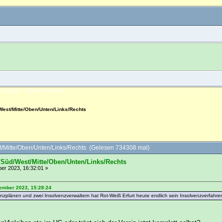
NLOGGEN
REGISTRIEREN
West/Mitte/Oben/Unten/Links/Rechts
t/Mitte/Oben/Unten/Links/Rechts (Gelesen 734308 mal)
/Süd/West/Mitte/Oben/Unten/Links/Rechts
r 2023, 16:32:01 »
vember 2023, 15:28:24
enzplänen und zwei Insolvenzverwaltern hat Rot-Weiß Erfurt heute endlich sein Insolvenzverfahr