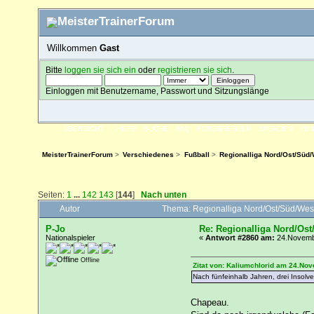
Willkommen
Gast
Bitte
loggen sie sich ein
oder
registrieren sie sich
.
Einloggen mit Benutzername, Passwort und Sitzungslänge
ÜBERSICHT
HILFE
SUCHE
FAQ
FORENREGELN
SPENDEN
EI
MeisterTrainerForum
>
Verschiedenes
>
Fußball
>
Regionalliga Nord/Ost/Süd/
Seiten:
1
...
142
143
[
144
]
Nach unten
Autor
Thema: Regionalliga Nord/Ost/Süd/Wes
P-Jo
Re: Regionalliga Nord/Ost
Nationalspieler
«
Antwort #2860 am:
24.Novembe
Offline
Zitat von: Kaliumchlorid am 24.No
Nach fünfeinhalb Jahren, drei Insolv
Chapeau.