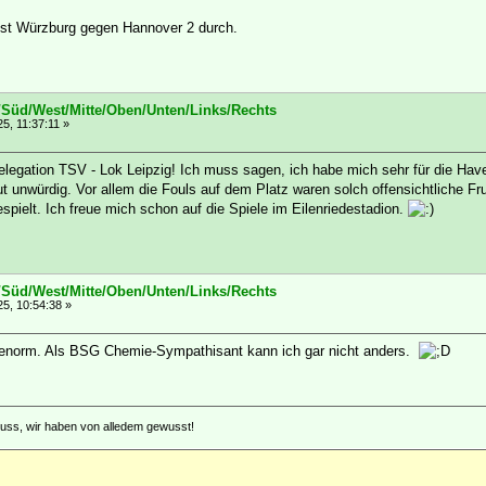
est Würzburg gegen Hannover 2 durch.
/Süd/West/Mitte/Oben/Unten/Links/Rechts
5, 11:37:11 »
legation TSV - Lok Leipzig! Ich muss sagen, ich habe mich sehr für die Hav
t unwürdig. Vor allem die Fouls auf dem Platz waren solch offensichtliche Fru
spielt. Ich freue mich schon auf die Spiele im Eilenriedestadion.
/Süd/West/Mitte/Oben/Unten/Links/Rechts
5, 10:54:38 »
 enorm. Als BSG Chemie-Sympathisant kann ich gar nicht anders.
 Kuss, wir haben von alledem gewusst!