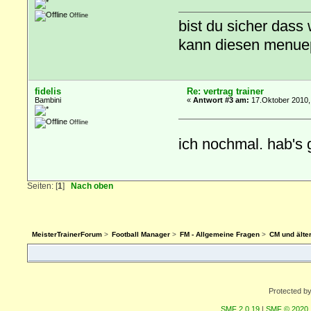
Offline
bist du sicher dass
kann diesen menuepu
fidelis
Re: vertrag trainer
Bambini
«
Antwort #3 am:
17.Oktober 2010,
Offline
ich nochmal. hab's
Seiten: [
1
]
Nach oben
MeisterTrainerForum
>
Football Manager
>
FM - Allgemeine Fragen
>
CM und älte
Protected b
SMF 2.0.19
|
SMF © 2020