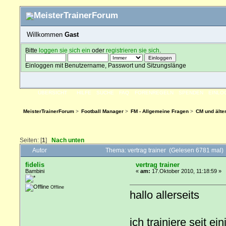
Willkommen
Gast
Bitte
loggen sie sich ein
oder
registrieren sie sich
.
Einloggen mit Benutzername, Passwort und Sitzungslänge
ÜBERSICHT
HILFE
SUCHE
FAQ
FORENREGELN
SPENDEN
EINLO
MeisterTrainerForum
>
Football Manager
>
FM - Allgemeine Fragen
>
CM und älte
Seiten: [
1
]
Nach unten
Autor
Thema: vertrag trainer (Gelesen 6781 mal)
fidelis
vertrag trainer
Bambini
«
am:
17.Oktober 2010, 11:18:59 »
Offline
hallo allerseits
ich trainiere seit ei