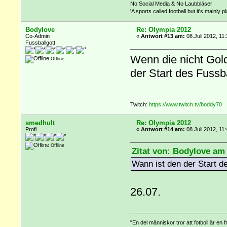
No Social Media & No Laubbläser
'A sports called football but it's mainly p
Bodylove
Re: Olympia 2012
Co-Admin
«
Antwort #13 am:
08.Juli 2012, 11
Fussballgott
Wenn die nicht Gold
Offline
der Start des Fussb
Twitch:
https://www.twitch.tv/boddy70
smedhult
Re: Olympia 2012
Profi
«
Antwort #14 am:
08.Juli 2012, 11
Offline
Zitat von: Bodylove am 
Wann ist den der Start d
26.07.
"En del människor tror att fotboll är en