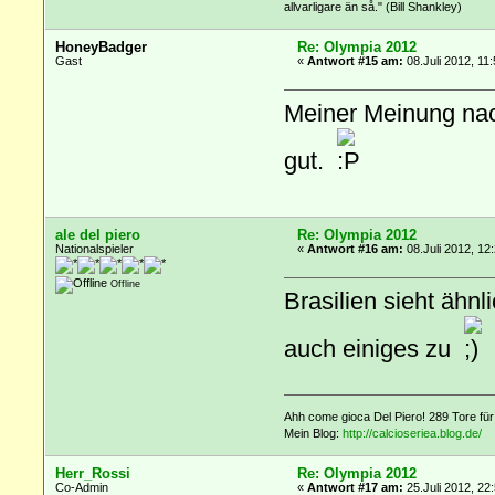
allvarligare än så." (Bill Shankley)
HoneyBadger
Re: Olympia 2012
Gast
«
Antwort #15 am:
08.Juli 2012, 11
Meiner Meinung nac
gut.
ale del piero
Re: Olympia 2012
Nationalspieler
«
Antwort #16 am:
08.Juli 2012, 12
Offline
Brasilien sieht ähn
auch einiges zu
Ahh come gioca Del Piero! 289 Tore fü
Mein Blog:
http://calcioseriea.blog.de/
Herr_Rossi
Re: Olympia 2012
Co-Admin
«
Antwort #17 am:
25.Juli 2012, 22