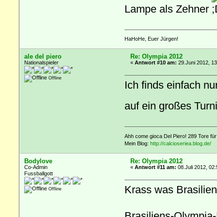
Lampe als Zehner
HaHoHe, Euer Jürgen!
ale del piero
Re: Olympia 2012
Nationalspieler
«
Antwort #10 am:
29.Juni 2012, 13
Offline
Ich finds einfach nu
auf ein großes Tur
Ahh come gioca Del Piero! 289 Tore fü
Mein Blog:
http://calcioseriea.blog.de/
Bodylove
Re: Olympia 2012
Co-Admin
«
Antwort #11 am:
08.Juli 2012, 02:
Fussballgott
Krass was Brasilien 
Offline
Brasiliens-Olympia