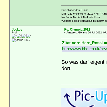
Botschafter des Quan!
MTF U20 Weltmeister 2011 + MTF Afri
No Social Media & No Laubbläser
'A sports called football but it's mainly p
Jeckoy
Re: Olympia 2012
Profi
«
Antwort #19 am:
26.Juli 2012, 07
Offline
Zitat von: Herr_Rossi a
http://www.bbc.co.uk/ne
So was darf eigentl
dort!