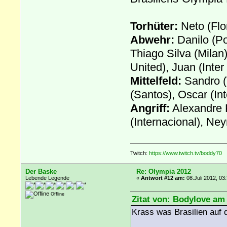
Torhüter:
Neto (Flo
Abwehr:
Danilo (Po
Thiago Silva (Milan
United), Juan (Inter
Mittelfeld:
Sandro (
(Santos), Oscar (In
Angriff:
Alexandre P
(Internacional), Ne
Twitch:
https://www.twitch.tv/boddy70
Der Baske
Re: Olympia 2012
Lebende Legende
«
Antwort #12 am:
08.Juli 2012, 03
Offline
Zitat von: Bodylove am 
Krass was Brasilien auf d