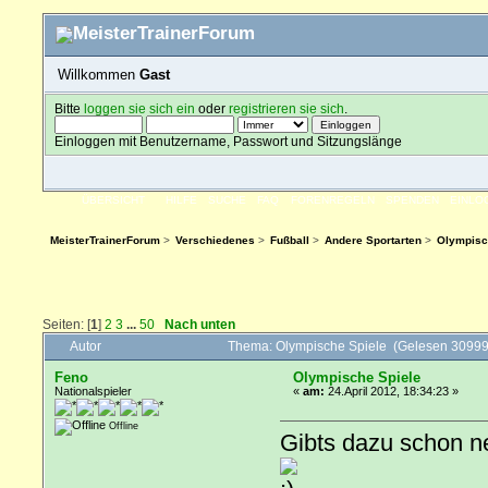
Willkommen
Gast
Bitte
loggen sie sich ein
oder
registrieren sie sich
.
Einloggen mit Benutzername, Passwort und Sitzungslänge
ÜBERSICHT
HILFE
SUCHE
FAQ
FORENREGELN
SPENDEN
EINLO
MeisterTrainerForum
>
Verschiedenes
>
Fußball
>
Andere Sportarten
>
Olympisc
Seiten: [
1
]
2
3
...
50
Nach unten
Autor
Thema: Olympische Spiele (Gelesen 30999
Feno
Olympische Spiele
Nationalspieler
«
am:
24.April 2012, 18:34:23 »
Offline
Gibts dazu schon n