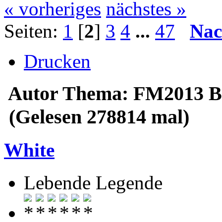
« vorheriges
nächstes »
Seiten:
1
[
2
]
3
4
...
47
Nac
Drucken
Autor
Thema: FM2013 Bug
(Gelesen 278814 mal)
White
Lebende Legende