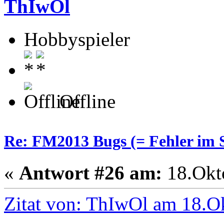
ThIwOl
Hobbyspieler
Offline
Re: FM2013 Bugs (= Fehler im S
«
Antwort #26 am:
18.Okto
Zitat von: ThIwOl am 18.O