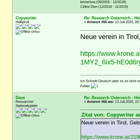
lehnerbua (09/2015 - 12/2018)
Céline Dion (12/2018 - 11/2019)
Copywriter
Re: Research Österreich - He
Halbprofi
«
Antwort #65 am:
13.Juli 2020, 09
Offline
Neue verein in Tiro
https://www.krone
1MY2_6ix5-hE0d6
Ich Schreib Deutsch aber es ist nicht 
Fehler
Dave
Re: Research Österreich - He
Researcher
«
Antwort #66 am:
13.Juli 2020, 22
Nationalspieler
Zitat von: Copywriter a
Offline
Neue verein in Tirol, Geb
https://www.krone.at/2