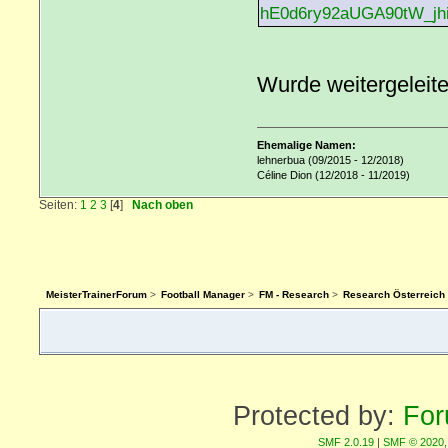
hE0d6ry92aUGA90tW_jh
Wurde weitergeleit
Ehemalige Namen:
lehnerbua (09/2015 - 12/2018)
Céline Dion (12/2018 - 11/2019)
Seiten:
1
2
3
[
4
]
Nach oben
MeisterTrainerForum
>
Football Manager
>
FM - Research
>
Research Österreich 
Protected by:
For
SMF 2.0.19
|
SMF © 2020