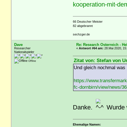
kooperation-mit-de
66 Deutscher Meister
82 abgebrannt
sechzger.de
Dave
Re: Research Österreich - He
Researcher
«
Antwort #64 am:
28.Mai 2020, 15
Nationalspieler
Zitat von: Stefan von U
Offline
Und gleich nochmal was 
https://www.transfermark
fc-dornbirn/view/news/3
Danke.
Wurde w
Ehemalige Namen: