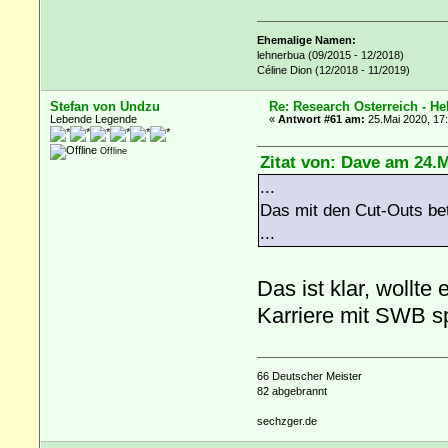
Ehemalige Namen:
lehnerbua (09/2015 - 12/2018)
Céline Dion (12/2018 - 11/2019)
Stefan von Undzu
Re: Research Österreich - He
Lebende Legende
«
Antwort #61 am:
25.Mai 2020, 17
Offline
Zitat von: Dave am 24.M
...
Das mit den Cut-Outs betr
...
Das ist klar, wollt
Karriere mit SWB s
66 Deutscher Meister
82 abgebrannt
sechzger.de