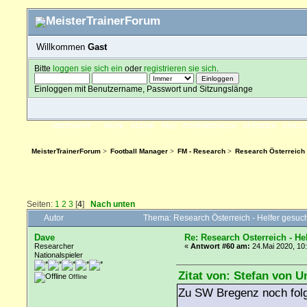
Willkommen
Gast
Bitte
loggen sie sich ein
oder
registrieren sie sich
.
Einloggen mit Benutzername, Passwort und Sitzungslänge
ÜBERSICHT
HILFE
SUCHE
FAQ
FORENREGELN
SPENDEN
EINLO
MeisterTrainerForum
>
Football Manager
>
FM - Research
>
Research Österreich 
Seiten:
1
2
3
[
4
]
Nach unten
Autor
Thema: Research Österreich - Helfer gesuc
Dave
Re: Research Österreich - He
Researcher
«
Antwort #60 am:
24.Mai 2020, 10
Nationalspieler
Zitat von: Stefan von U
Offline
Zu SW Bregenz noch fol