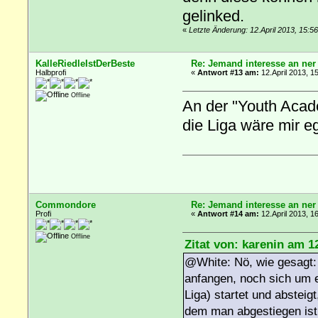
gelinked.
«
Letzte Änderung: 12.April 2013, 15:5
KalleRiedleIstDerBeste
Re: Jemand interesse an ner
Halbprofi
«
Antwort #13 am:
12.April 2013, 1
Offline
An der "Youth Acad
die Liga wäre mir eg
Commondore
Re: Jemand interesse an ner
Profi
«
Antwort #14 am:
12.April 2013, 1
Offline
Zitat von: karenin am 1
@White: Nö, wie gesagt:
anfangen, noch sich um e
Liga) startet und absteig
dem man abgestiegen ist.