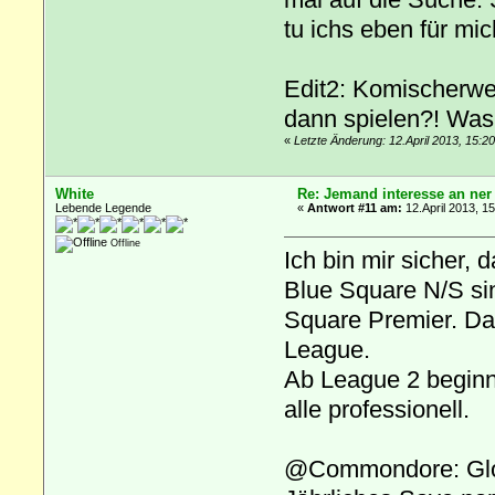
tu ichs eben für mi
Edit2: Komischerwe
dann spielen?! Was
«
Letzte Änderung: 12.April 2013, 15:2
White
Re: Jemand interesse an ner
Lebende Legende
«
Antwort #11 am:
12.April 2013, 1
Offline
Ich bin mir sicher,
Blue Square N/S si
Square Premier. Da
League.
Ab League 2 beginnt
alle professionell.
@Commondore: Glouc