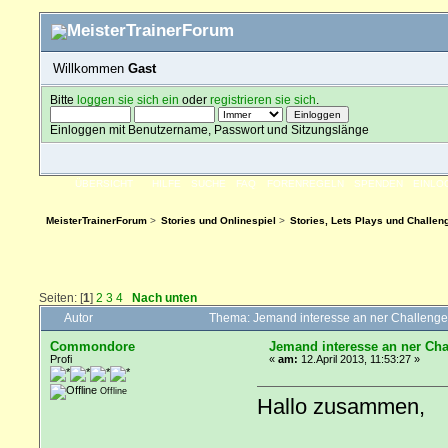
Willkommen
Gast
Bitte
loggen sie sich ein
oder
registrieren sie sich
.
Einloggen mit Benutzername, Passwort und Sitzungslänge
ÜBERSICHT
HILFE
SUCHE
FAQ
FORENREGELN
SPENDEN
EINLO
MeisterTrainerForum
>
Stories und Onlinespiel
>
Stories, Lets Plays und Challen
Seiten: [
1
]
2
3
4
Nach unten
Autor
Thema: Jemand interesse an ner Challeng
Commondore
Jemand interesse an ner Ch
Profi
«
am:
12.April 2013, 11:53:27 »
Offline
Hallo zusammen,