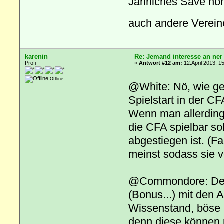
Jährliches Save no
auch andere Vereine
karenin
Re: Jemand interesse an ner
Profi
«
Antwort #12 am:
12.April 2013, 1
Offline
@White: Nö, wie ge
Spielstart in der C
Wenn man allerdings 
die CFA spielbar s
abgestiegen ist. (Fa
meinst sodass sie v
@Commondore: Dein 
(Bonus...) mit den 
Wissenstand, böse au
denn diese können n