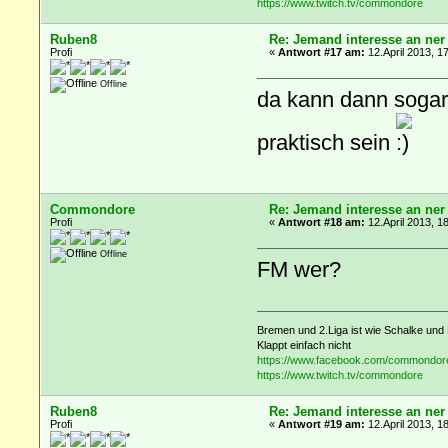
https://www.twitch.tv/commondore
Ruben8
Re: Jemand interesse an ner
Profi
«
Antwort #17 am:
12.April 2013, 1
Offline
da kann dann sogar
praktisch sein
Commondore
Re: Jemand interesse an ner
Profi
«
Antwort #18 am:
12.April 2013, 1
Offline
FM wer?
Bremen und 2.Liga ist wie Schalke und 
Klappt einfach nicht
https://www.facebook.com/commondor
https://www.twitch.tv/commondore
Ruben8
Re: Jemand interesse an ner
Profi
«
Antwort #19 am:
12.April 2013, 1