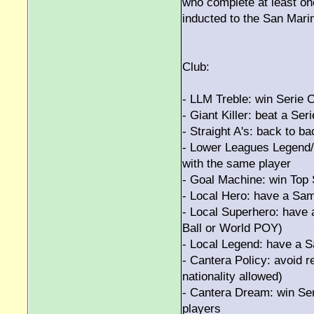
who complete at least one
inducted to the San Mari
Club:
- LLM Treble: win Serie 
- Giant Killer: beat a Ser
- Straight A's: back to b
- Lower Leagues Legend/
with the same player
- Goal Machine: win Top 
- Local Hero: have a Sa
- Local Superhero: have 
Ball or World POY)
- Local Legend: have a 
- Cantera Policy: avoid 
nationality allowed)
- Cantera Dream: win Ser
players