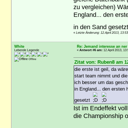
zu vergleichen) Wä
England... den erst
in den Sand geset
«
Letzte Änderung: 12.April 2013, 13:
White
Re: Jemand interesse an ner
Lebende Legende
«
Antwort #6 am:
12.April 2013, 13:
Offline
Zitat von: Ruben8 am 12
die erste ist geil, da wä
start team nimmt und die
ich besser um das gesch
in England... den ersten 
gesetzt
Ist im Endeffekt v
die Championship od