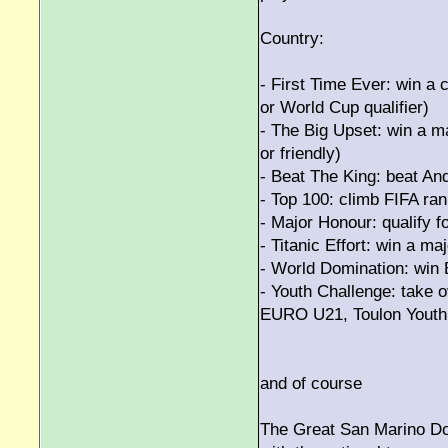
Country:
- First Time Ever: win a 
or World Cup qualifier)
- The Big Upset: win a m
or friendly)
- Beat The King: beat An
- Top 100: climb FIFA ra
- Major Honour: qualify 
- Titanic Effort: win a m
- World Domination: win
- Youth Challenge: take
EURO U21, Toulon Youth 
and of course
The Great San Marino Do