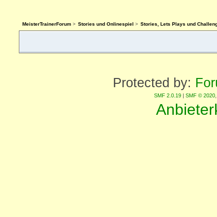
MeisterTrainerForum
>
Stories und Onlinespiel
>
Stories, Lets Plays und Challen
Protected by:
For
SMF 2.0.19
|
SMF © 2020
Anbiete