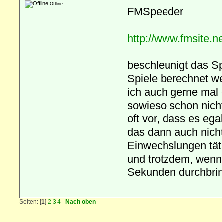
Offline
FMSpeeder
http://www.fmsite.ne
beschleunigt das S
Spiele berechnet we
ich auch gerne mal
sowieso schon nicht
oft vor, dass es ega
das dann auch nich
Einwechslungen tätig
und trotzdem, wenns
Sekunden durchbri
Seiten: [
1
]
2
3
4
Nach oben