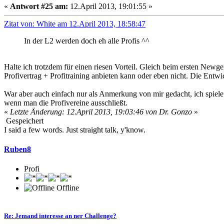
«
Antwort #25 am:
12.April 2013, 19:01:55 »
Zitat von: White am 12.April 2013, 18:58:47
In der L2 werden doch eh alle Profis ^^
Halte ich trotzdem für einen riesen Vorteil. Gleich beim ersten New
Profivertrag + Profitraining anbieten kann oder eben nicht. Die Entwi
War aber auch einfach nur als Anmerkung von mir gedacht, ich spiele
wenn man die Profivereine ausschließt.
«
Letzte Änderung: 12.April 2013, 19:03:46 von Dr. Gonzo
»
Gespeichert
I said a few words. Just straight talk, y'know.
Ruben8
Profi
Offline
Re: Jemand interesse an ner Challenge?