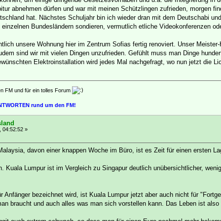
bitur abnehmen dürfen und war mit meinen Schützlingen zufrieden, morgen find
tschland hat. Nächstes Schuljahr bin ich wieder dran mit dem Deutschabi und d
n einzelnen Bundesländern sondieren, vermutlich etliche Videokonferenzen od
ntlich unsere Wohnung hier im Zentrum Sofias fertig renoviert. Unser Meister
udem sind wir mit vielen Dingen unzufrieden. Gefühlt muss man Dinge hunder
ünschten Elektroinstallation wird jedes Mal nachgefragt, wo nun jetzt die Li
en FM und für ein tolles Forum
 ANTWORTEN rund um den FM!
sland
, 04:52:52 »
laysia, davon einer knappen Woche im Büro, ist es Zeit für einen ersten La
 Kuala Lumpur ist im Vergleich zu Singapur deutlich unübersichtlicher, wenig
r Anfänger bezeichnet wird, ist Kuala Lumpur jetzt aber auch nicht für "Fort
man braucht und auch alles was man sich vorstellen kann. Das Leben ist also 