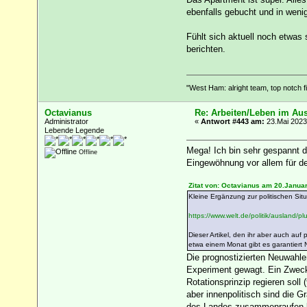
ebenfalls gebucht und in weni
Fühlt sich aktuell noch etwas
berichten.
"West Ham: alright team, top notch fi
Octavianus
Re: Arbeiten/Leben im Au
Administrator
«
Antwort #443 am:
23.Mai 2023
Lebende Legende
Mega! Ich bin sehr gespannt d
Offline
Eingewöhnung vor allem für de
Zitat von: Octavianus am 20.Januar
Kleine Ergänzung zur politischen Situ
https://www.welt.de/politik/ausland/
Dieser Artikel, den ihr aber auch auf 
etwa einem Monat gibt es garantiert
Die prognostizierten Neuwahlen
Experiment gewagt. Ein Zweck
Rotationsprinzip regieren soll
aber innenpolitisch sind die 
des Landes zusammenraufen kö