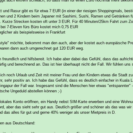
nggit auch extrem schwach, so dass man für einen Euro nochmal mehr bekomm
tt und Rasur gibt es für etwa 7 EUR (in einer der riesigen Shoppingmals, best
nen und 2 Kindern beim Japaner mit Sashimi, Sushi, Ramen und Getränken 
ig. Kurze Strecken kosten oft unter 3 EUR. Für 40 Minuten/25km Fahrt zum Z
r bei 7-Eleven fürs Büro kostet mich 0,75 EUR
glicher als beispielsweise in Frankfurt
tyle" möchte, bekommt man den auch, aber der kostet auch europäische Preis
 waren dann auch umgerechnet gut 120 EUR weg.
freundlich und hilfsbereit. Ich habe aber dabei das Gefühl, dass das aufrichti
rfig und berechnend an. Das ist hier überhaupt nicht der Fall. Wir fühlen un
ich noch Urlaub und Zeit mit meiner Frau und den Kindern etwas die Stadt zu 
ehr, sehr positiv an. Ich habe das Gefühl, dass es deutlich einfacher in Kuala
ingapur der Fall war. Insgesamt sind die Menschen hier etwas "entspannter"
tsche Ungeduld abstellen können ;-)
 lokales Konto eröffnen, ein Handy nebst SIM-Karte erwerben und eine Wohnun
d, aber das sieht sehr gut aus. Deutlich größer und schöner als das was wi
nd das alles für gut und gerne 40% weniger als unser Mietpreis in D.
en aus Deutschland: