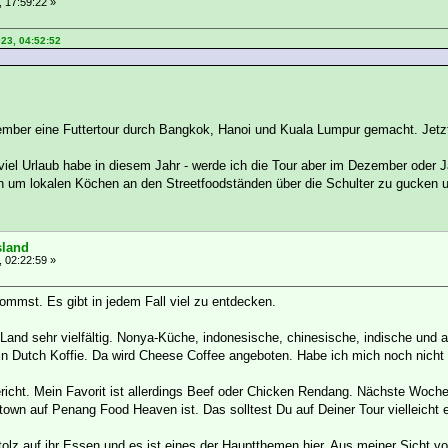
, 17:59:22 »
023, 04:52:52
mber eine Futtertour durch Bangkok, Hanoi und Kuala Lumpur gemacht. Jetzt
 viel Urlaub habe in diesem Jahr - werde ich die Tour aber im Dezember oder 
lich um lokalen Köchen an den Streetfoodständen über die Schulter zu gucke
sland
, 02:22:59 »
kommst. Es gibt in jedem Fall viel zu entdecken.
Land sehr vielfältig. Nonya-Küche, indonesische, chinesische, indische und 
ein Dutch Koffie. Da wird Cheese Coffee angeboten. Habe ich mich noch nicht 
richt. Mein Favorit ist allerdings Beef oder Chicken Rendang. Nächste Woche 
own auf Penang Food Heaven ist. Das solltest Du auf Deiner Tour vielleicht e
tolz auf ihr Essen und es ist eines der Hauptthemen hier. Aus meiner Sicht v