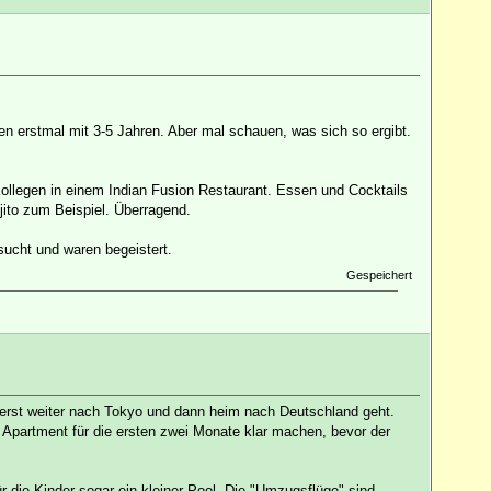
en erstmal mit 3-5 Jahren. Aber mal schauen, was sich so ergibt.
 Kollegen in einem Indian Fusion Restaurant. Essen und Cocktails
jito zum Beispiel. Überragend.
ucht und waren begeistert.
Gespeichert
t erst weiter nach Tokyo und dann heim nach Deutschland geht.
 Apartment für die ersten zwei Monate klar machen, bevor der
r die Kinder sogar ein kleiner Pool. Die "Umzugsflüge" sind