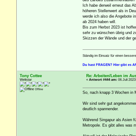
Ich habe derweil erneut das A
höheren Stellenwert als in Deu
werde ich also die Angebote i
ab 2024 haben will.
Bis zum Herbst 2023 ist hoffe
sehr zu wünschen übrig und z
Skizzen der Wände und der gew
Ständig im Einsatz für einen besser
Du hast FRAGEN? Hier gibt es
Tony Cottee
Re: Arbeiten/Leben im Au
Weltstar
«
Antwort #444 am:
06.Juli 2023
Offline
So, nach knapp 3 Wochen in Ma
Wir sind sehr gut angekommen.
deutlich spannender.
Während Singapur als Asien fü
Metropole. Es gibt alles was 