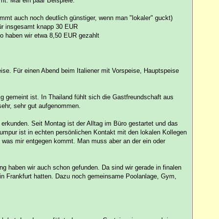
t. Mal ein paar Beispiele:
immt auch noch deutlich günstiger, wenn man "lokaler" guckt)
für insgesamt knapp 30 EUR
oo haben wir etwa 8,50 EUR gezahlt
e. Für einen Abend beim Italiener mit Vorspeise, Hauptspeise
g gemeint ist. In Thailand fühlt sich die Gastfreundschaft aus
s sehr, sehr gut aufgenommen.
erkunden. Seit Montag ist der Alltag im Büro gestartet und das
 Lumpur ist in echten persönlichen Kontakt mit den lokalen Kollegen
 - was mir entgegen kommt. Man muss aber an der ein oder
g haben wir auch schon gefunden. Da sind wir gerade in finalen
r in Frankfurt hatten. Dazu noch gemeinsame Poolanlage, Gym,