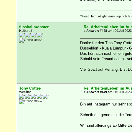
"West Ham: alright team, top notch fi
fussballmonster
Re: Arbeiten/Leben im Au
Halbprofi
«
Antwort #448 am:
09.Juli 2023
Offline
Danke für den Tipp Tony Cotte
Düsseldorf - Kuala Lumpur - 
Das hört sich nach einem gute
Sobald sein Freund das ok sei
Viel Spaß auf Penang. Bist D
Tony Cottee
Re: Arbeiten/Leben im Au
Weltstar
«
Antwort #449 am:
10.Juli 2023
Offline
Bin auf Instagram nur sehr sp
Schreib mir gerne mal die Term
Wir sind allerdings ab Mitte 