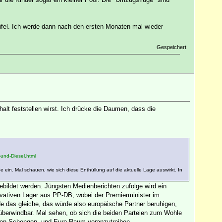
eifel. Ich werde dann nach den ersten Monaten mal wieder
Gespeichert
lt feststellen wirst. Ich drücke die Daumen, dass die
und-Diesel.html
be ein. Mal schauen, wie sich diese Enthüllung auf die aktuelle Lage auswirkt. In
gebildet werden. Jüngsten Medienberichten zufolge wird ein
ativen Lager aus PP-DB, wobei der Premierminister im
ide das gleiche, das würde also europäische Partner beruhigen,
nüberwindbar. Mal sehen, ob sich die beiden Parteien zum Wohle
den Schengen- und Euro-Raum voranzutreiben.