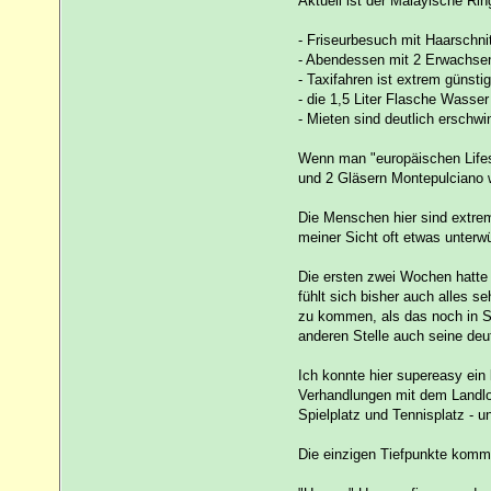
Aktuell ist der Malayische Ri
- Friseurbesuch mit Haarschni
- Abendessen mit 2 Erwachse
- Taxifahren ist extrem günst
- die 1,5 Liter Flasche Wasse
- Mieten sind deutlich erschwin
Wenn man "europäischen Lifes
und 2 Gläsern Montepulciano
Die Menschen hier sind extrem 
meiner Sicht oft etwas unterwü
Die ersten zwei Wochen hatte 
fühlt sich bisher auch alles s
zu kommen, als das noch in S
anderen Stelle auch seine deu
Ich konnte hier supereasy ein
Verhandlungen mit dem Landlor
Spielplatz und Tennisplatz - u
Die einzigen Tiefpunkte komm