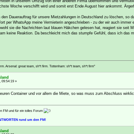
itten in unserem Umzug von einer anderen Firma übernommen und vermutlich
chste Woche verschifft wird und somit erst Ende August hier ankommt. Ärgerl
den Dauerauftrag für unsere Mietzahlungen in Deutschland zu löschen, so da
ort per WhatsApp meine Vermieterin angeschrieben - zu der wir auch immer ein
l sie die Nachrichten laut blauen Häkchen gelesen hat, reagiert sie seit Mon
am keine Reaktion. Da beschleicht mich das stumpfe Gefühl, dass ich das mö
rm. Arsenal: great team, sh*t firm. Tottenham: sh*t team, sh*t firm"
sland
, 09:54:19 »
euren Container und vor allem die Miete, so was muss zum Abschluss wirklic
en FM und für ein tolles Forum
 ANTWORTEN rund um den FM!
sland