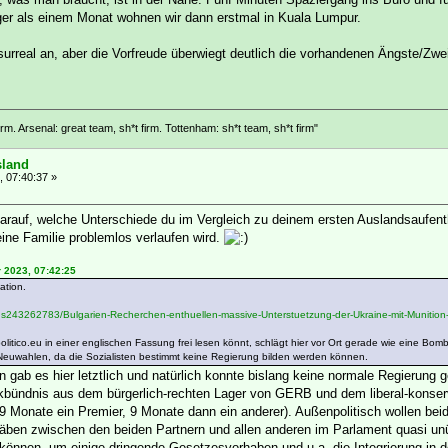
ger als einem Monat wohnen wir dann erstmal in Kuala Lumpur.
 surreal an, aber die Vorfreude überwiegt deutlich die vorhandenen Ängste/Zw
rm. Arsenal: great team, sh*t firm. Tottenham: sh*t team, sh*t firm"
sland
, 07:40:37 »
arauf, welche Unterschiede du im Vergleich zu deinem ersten Auslandsaufentha
ine Familie problemlos verlaufen wird.
 2023, 07:42:25
ation.
plus243262783/Bulgarien-Recherchen-enthuellen-massive-Unterstuetzung-der-Ukraine-mit-Munition-
politico.eu in einer englischen Fassung frei lesen könnt, schlägt hier vor Ort gerade wie eine Bom
 Neuwahlen, da die Sozialisten bestimmt keine Regierung bilden werden können.
 gab es hier letztlich und natürlich konnte bislang keine normale Regierung 
bündnis aus dem bürgerlich-rechten Lager von GERB und dem liberal-konserv
 (9 Monate ein Premier, 9 Monate dann ein anderer). Außenpolitisch wollen be
Gräben zwischen den beiden Partnern und allen anderen im Parlament quasi u
nnen, um einige dringende Gesetzesvorhaben und u.a. die Integrierung in 