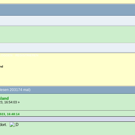
NLOGGEN
REGISTRIEREN
nd
lesen 203174 mal)
sland
3, 16:54:03 »
023, 16:48:14
 dort.