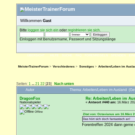
Willkommen
Gast
Bitte
loggen sie sich ein
oder
registrieren sie sich
.
Einloggen mit Benutzername, Passwort und Sitzungslänge
ÜBERSICHT
HILFE
SUCHE
FAQ
FORENREGELN
SPENDEN
EI
MeisterTrainerForum
>
Verschiedenes
>
Sonstiges
>
Arbeiten/Leben im Ausla
Seiten:
1
...
21
22
[
23
]
Nach unten
Autor
Thema: Arbeiten/Leben im Ausland (Ge
DragonFox
Re: Arbeiten/Leben im Au
Nationalspieler
«
Antwort #440 am:
16.März 202
Offline
Zitat von: Octavianus am 16.März 2
Das hört sich doch fantastisch an!
Forentreffen 2024 dann gerne