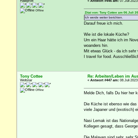
Halbprofi
«
Antwort #446 am:
07.Juli 2023
Offline
Zitat von: Tony Cottee am 06.Juli 2
Ich werde weiter berichten.
Darauf freue ich mich.
Wie ist die lokale Küche?
Um ein Haar hätte ich im Nove
woanders hin.
Mit etwas Glück - da ich sehr
I travel for food. Ausschließ
Tony Cottee
Re: Arbeiten/Leben im Au
Weltstar
«
Antwort #447 am:
08.Juli 2023
Offline
Melde Dich, falls Du hier her 
Die Küche ist ebenso wie das 
viele Japaner und (exotisch) 
Nasi Lemak ist das Nationalge
Kollegen gesagt, dass Georget
Die Malayen sind sehr, sehr S