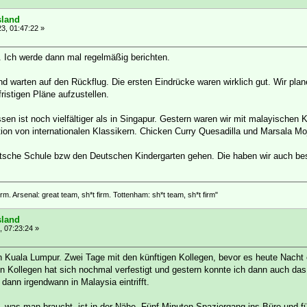
sland
3, 01:47:22 »
 Ich werde dann mal regelmäßig berichten.
d warten auf den Rückflug. Die ersten Eindrücke waren wirklich gut. Wir plan
ristigen Pläne aufzustellen.
sen ist noch vielfältiger als in Singapur. Gestern waren wir mit malayischen
tion von internationalen Klassikern. Chicken Curry Quesadilla und Marsala Mo
utsche Schule bzw den Deutschen Kindergarten gehen. Die haben wir auch bes
rm. Arsenal: great team, sh*t firm. Tottenham: sh*t team, sh*t firm"
sland
, 07:23:24 »
 in Kuala Lumpur. Zwei Tage mit den künftigen Kollegen, bevor es heute Nach
n Kollegen hat sich nochmal verfestigt und gestern konnte ich dann auch das
ann irgendwann in Malaysia eintrifft.
, was man braucht, ist in der Nähe. Fünf Minuten Spaziergang ins Büro und fü