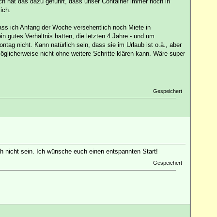
 hat das dazu geführt, dass unser Container immer noch in
ich.
ss ich Anfang der Woche versehentlich noch Miete in
 gutes Verhältnis hatten, die letzten 4 Jahre - und um
tag nicht. Kann natürlich sein, dass sie im Urlaub ist o.ä., aber
glicherweise nicht ohne weitere Schritte klären kann. Wäre super
Gespeichert
h nicht sein. Ich wünsche euch einen entspannten Start!
Gespeichert