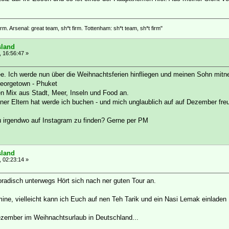
rm. Arsenal: great team, sh*t firm. Tottenham: sh*t team, sh*t firm"
sland
, 16:56:47 »
e. Ich werde nun über die Weihnachtsferien hinfliegen und meinen Sohn mit
Georgetown - Phuket
n Mix aus Stadt, Meer, Inseln und Food an.
ner Eltern hat werde ich buchen - und mich unglaublich auf auf Dezember fre
u irgendwo auf Instagram zu finden? Gerne per PM
sland
, 02:23:14 »
oradisch unterwegs Hört sich nach ner guten Tour an.
ine, vielleicht kann ich Euch auf nen Teh Tarik und ein Nasi Lemak einladen ;
Dezember im Weihnachtsurlaub in Deutschland...