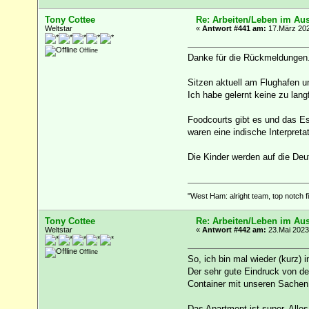
Tony Cottee
Re: Arbeiten/Leben im Au
Weltstar
«
Antwort #441 am:
17.März 202
Offline
Danke für die Rückmeldungen.
Sitzen aktuell am Flughafen un
Ich habe gelernt keine zu langf
Foodcourts gibt es und das Es
waren eine indische Interpreta
Die Kinder werden auf die De
"West Ham: alright team, top notch fi
Tony Cottee
Re: Arbeiten/Leben im Au
Weltstar
«
Antwort #442 am:
23.Mai 2023
Offline
So, ich bin mal wieder (kurz)
Der sehr gute Eindruck von de
Container mit unseren Sachen d
Das Apartment ist super. Alles