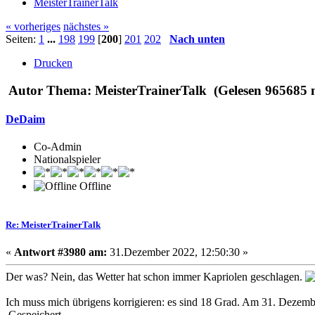
MeisterTrainerTalk
« vorheriges
nächstes »
Seiten:
1
...
198
199
[
200
]
201
202
Nach unten
Drucken
Autor
Thema: MeisterTrainerTalk (Gelesen 965685 
DeDaim
Co-Admin
Nationalspieler
Offline
Re: MeisterTrainerTalk
«
Antwort #3980 am:
31.Dezember 2022, 12:50:30 »
Der was? Nein, das Wetter hat schon immer Kapriolen geschlagen.
Ich muss mich übrigens korrigieren: es sind 18 Grad. Am 31. Dezemb
Gespeichert