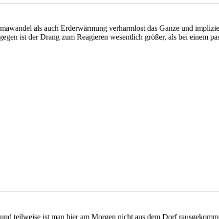
mawandel als auch Erderwärmung verharmlost das Ganze und impliziert
ngegen ist der Drang zum Reagieren wesentlich größer, als bei einem p
e und teilweise ist man hier am Morgen nicht aus dem Dorf rausgekom