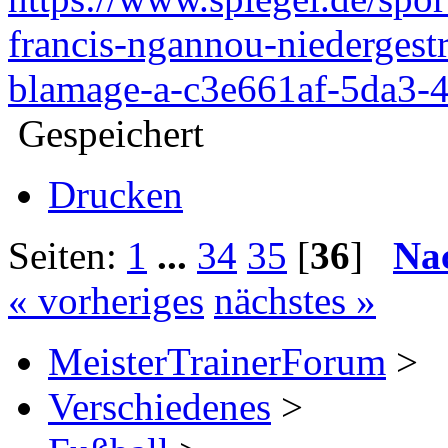
francis-ngannou-niedergestr
blamage-a-c3e661af-5da3-
Gespeichert
Drucken
Seiten:
1
...
34
35
[
36
]
Na
« vorheriges
nächstes »
MeisterTrainerForum
>
Verschiedenes
>