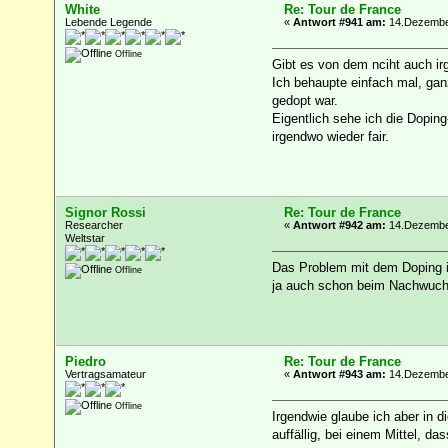
White
Re: Tour de France
Lebende Legende
«
Antwort #941 am:
14.Dezember
Offline
Gibt es von dem nciht auch ir
Ich behaupte einfach mal, gan
gedopt war.
Eigentlich sehe ich die Doping
irgendwo wieder fair.
Signor Rossi
Re: Tour de France
Researcher
«
Antwort #942 am:
14.Dezember
Weltstar
Das Problem mit dem Doping i
Offline
ja auch schon beim Nachwuchs 
Piedro
Re: Tour de France
Vertragsamateur
«
Antwort #943 am:
14.Dezember
Offline
Irgendwie glaube ich aber in 
auffällig, bei einem Mittel, da