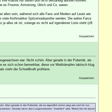
ts ihre Klasse nur selten und nicht beständig abrufen können.
wie es Froome, Armstrong, Ulrich und Co. waren.
ei allen sein, während sich alle Fans und Medien auf Leute wie
ie viele Asthmatiker Spitzenradsportler werden. Die wahre Farce
a alles ok ist, solange es nicht auf irgendeiner Liste steht (zB
Gespeichert
usgewachsen war. Nicht schön. Aber gerade in der Pubertät, als
 es sich schon bemerkbar, diese vor Wettkämpfen taktisch klug
s mehr die Schnellkraft profitiere.
Gespeichert
ön. Aber gerade in der Pubertät, als es eigentlich schon weg war und ich nur
zusetzen. Gerade wenn das Lungenvolumen "erweitert" wird. Wobei bei mir davon