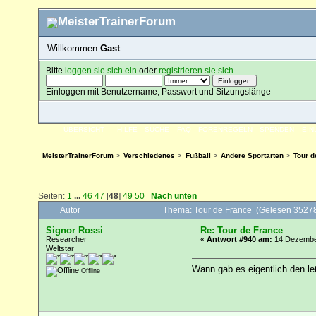
Willkommen
Gast
Bitte
loggen sie sich ein
oder
registrieren sie sich
.
Einloggen mit Benutzername, Passwort und Sitzungslänge
ÜBERSICHT
HILFE
SUCHE
FAQ
FORENREGELN
SPENDEN
EI
MeisterTrainerForum
>
Verschiedenes
>
Fußball
>
Andere Sportarten
>
Tour d
Seiten:
1
...
46
47
[
48
]
49
50
Nach unten
Autor
Thema: Tour de France (Gelesen 3527
Signor Rossi
Re: Tour de France
Researcher
«
Antwort #940 am:
14.Dezember
Weltstar
Wann gab es eigentlich den le
Offline