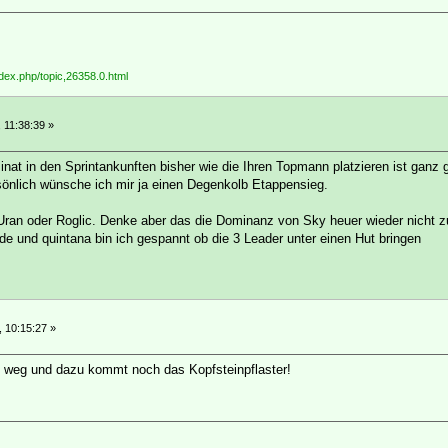
ndex.php/topic,26358.0.html
, 11:38:39 »
inat in den Sprintankunften bisher wie die Ihren Topmann platzieren ist gan
rsönlich wünsche ich mir ja einen Degenkolb Etappensieg.
an oder Roglic. Denke aber das die Dominanz von Sky heuer wieder nicht zu
de und quintana bin ich gespannt ob die 3 Leader unter einen Hut bringen
, 10:15:27 »
on weg und dazu kommt noch das Kopfsteinpflaster!