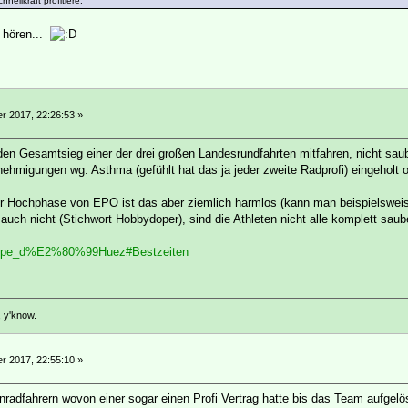
nellkraft profitiere.
 hören...
 2017, 22:26:53 »
den Gesamtsieg einer der drei großen Landesrundfahrten mitfahren, nicht saub
migungen wg. Asthma (gefühlt hat das ja jeder zweite Radprofi) eingeholt 
zur Hochphase von EPO ist das aber ziemlich harmlos (kann man beispielsweis
auch nicht (Stichwort Hobbydoper), sind die Athleten nicht alle komplett saub
ki/Alpe_d%E2%80%99Huez#Bestzeiten
, y'know.
 2017, 22:55:10 »
adfahrern wovon einer sogar einen Profi Vertrag hatte bis das Team aufgelö