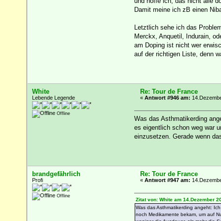
und hoffe ich, das nicht alle 
Damit meine ich zB einen Nibal
Letztlich sehe ich das Proble
Merckx, Anquetil, Indurain, od
am Doping ist nicht wer erwisc
auf der richtigen Liste, denn w
White
Re: Tour de France
Lebende Legende
«
Antwort #946 am:
14.Dezember
Offline
Was das Asthmatikerding angeh
es eigentlich schon weg war 
einzusetzen. Gerade wenn das 
brandgefährlich
Re: Tour de France
Profi
«
Antwort #947 am:
14.Dezember
Offline
Zitat von: White am 14.Dezember 2
Was das Asthmatikerding angeht: Ich 
noch Medikamente bekam, um auf Numm