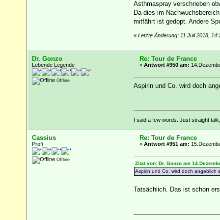
Asthmaspray verschrieben obw
Da dies im Nachwuchsbereich sc
mitfährt ist gedopt. Andere Spo
«
Letzte Änderung: 11.Juli 2018, 14:
Dr. Gonzo
Re: Tour de France
Lebende Legende
«
Antwort #950 am:
14.Dezember
Offline
Aspirin und Co. wird doch ang
I said a few words. Just straight talk
Cassius
Re: Tour de France
Profi
«
Antwort #951 am:
15.Dezember
Offline
Zitat von: Dr. Gonzo am 14.Dezembe
Aspirin und Co. wird doch angeblich
Tatsächlich. Das ist schon ers