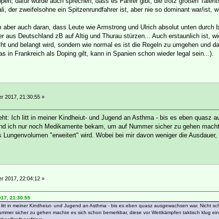
dopen, dafür würde auch sprechen, dass es Fahrer gibt, die trotz großen Talen
i, der zweifelsohne ein Spitzenrundfahrer ist, aber nie so dominant war/ist, 
m aber auch daran, dass Leute wie Armstrong und Ulrich absolut unten durch b
er aus Deutschland zB auf Altig und Thurau stürzen... Auch erstaunlich ist, w
ht und belangt wird, sondern wie normal es ist die Regeln zu umgehen und das j
as in Frankreich als Doping gilt, kann in Spanien schon wieder legal sein...).
 2017, 21:30:55 »
t: Ich litt in meiner Kindheiut- und Jugend an Asthma - bis es eben quasz a
und ich nur noch Medikamente bekam, um auf Nummer sicher zu gehen machte
Lungenvolumen "erweitert" wird. Wobei bei mir davon weniger die Ausdauer, al
 2017, 22:04:12 »
017, 21:30:55
litt in meiner Kindheiut- und Jugend an Asthma - bis es eben quasz ausgewachsen war. Nicht sch
er sicher zu gehen machte es sich schon bemerkbar, diese vor Wettkämpfen taktisch klug ein