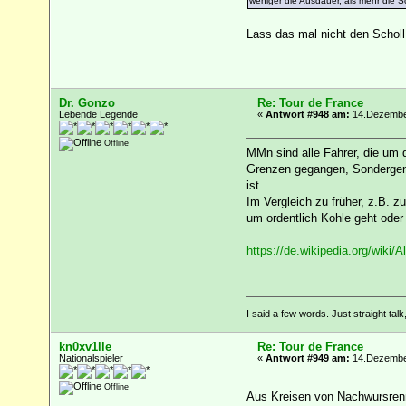
weniger die Ausdauer, als mehr die Sch
Lass das mal nicht den Scholl
Dr. Gonzo
Re: Tour de France
Lebende Legende
«
Antwort #948 am:
14.Dezember
Offline
MMn sind alle Fahrer, die um 
Grenzen gegangen, Sondergeneh
ist.
Im Vergleich zu früher, z.B. 
um ordentlich Kohle geht oder 
https://de.wikipedia.org/wi
I said a few words. Just straight talk
kn0xv1lle
Re: Tour de France
Nationalspieler
«
Antwort #949 am:
14.Dezember
Offline
Aus Kreisen von Nachwursrennr