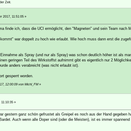
der Zeit.
 2017, 11:51:05 »
 finde ich, dass die UCI ermöglicht, den "Magneten" und sein Team nach Mög
s kommt" war doppelt zu hoch wie erlaubt. Wie hoch muss dann erst die zuge
 Einnahme als Spray (und nur als Spray) was schon deutlich höher ist als 
inen geringen Teil des Wirkstoffst aufnimmt gibt es eigentlich nur 2 Möglich
urde anders verabreicht (was nicht erlaubt ist).
ort gesperrt worden.
17, 12:00:09 von Michl_FM
»
, 11:10:35 »
 war gestern ganz schön gefrustet als Greipel es noch aus der Hand gegeben h
 Bardet. Auch wenn alle Doper sind (oder die Meisten), ist es immer spannend 