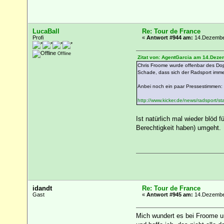
LucaBall
Re: Tour de France
Profi
«
Antwort #944 am:
14.Dezember
Offline
Zitat von: AgentGarcia am 14.Deze
Chris Froome wurde offenbar des Dopin
Schade, dass sich der Radsport immer
Anbei noch ein paar Pressestimmen:
http://www.kicker.de/news/radsport/s
Ist natürlich mal wieder blö
Berechtigkeit haben) umgeht.
idandt
Re: Tour de France
Gast
«
Antwort #945 am:
14.Dezember
Mich wundert es bei Froome un