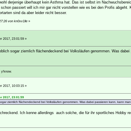
ohl derjenige überhaupt kein Asthma hat. Das ist selbst im Nachwuchsbereic
hon passiert will ich mir gar nicht vorstellen wie es bei den Profis abgeht. 
rtarten sind da aber leider nicht besser.
27:26 von kn0xv1lle
»
 2017, 23:01:59 »
eblich sogar ziemlich flächendeckend bei Volksläufen genommen. Was dabei 
, y'know.
 2017, 10:03:15 »
r 2017, 23:01:59
 sogar ziemlich flächendeckend bei Volksläufen genommen. Was dabei passieren kann, kann man b
chreckend. Ich kenne allerdings auch solche, die für ihr sportliches Hobby r