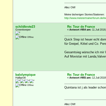
Allez OM!
Meine bisherigen Stories/Stationen:
http://www.meistertrainerforum.de/i
schildkrote23
Re: Tour de France
Greenkeeper
«
Antwort #954 am:
11.Juli 2018
Offline
Quick Step ist heuer echt dom
für Greipel, Kittel und Co. Pe
Gesamtsieg wünsche ich mir Ur
Auf Movistar mit Landa,Valver
balolympique
Re: Tour de France
Halbprofi
«
Antwort #955 am:
12.Juli 2018
Offline
Quintana ist j als leader sch
Allez OM!