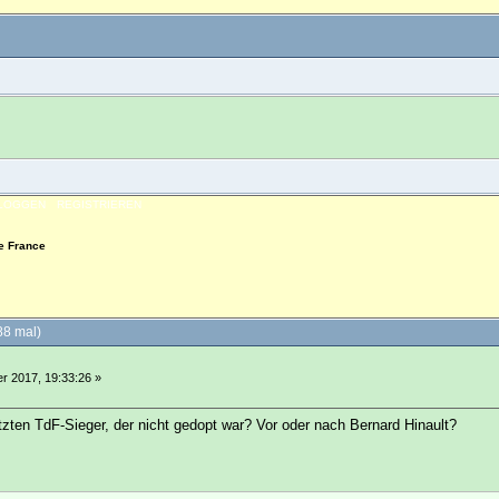
NLOGGEN
REGISTRIEREN
e France
88 mal)
 2017, 19:33:26 »
tzten TdF-Sieger, der nicht gedopt war? Vor oder nach Bernard Hinault?