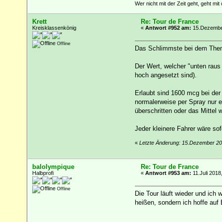
Wer nicht mit der Zeit geht, geht mit 
Krett
Re: Tour de France
Kreisklassenkönig
«
Antwort #952 am:
15.Dezember
Offline
Das Schlimmste bei dem Thema
Der Wert, welcher "unten rau
hoch angesetzt sind).
Erlaubt sind 1600 mcg bei der
normalerweise per Spray nur e
überschritten oder das Mittel w
Jeder kleinere Fahrer wäre sof
«
Letzte Änderung: 15.Dezember 20
balolympique
Re: Tour de France
Halbprofi
«
Antwort #953 am:
11.Juli 2018
Offline
Die Tour läuft wieder und ich
heißen, sondern ich hoffe auf