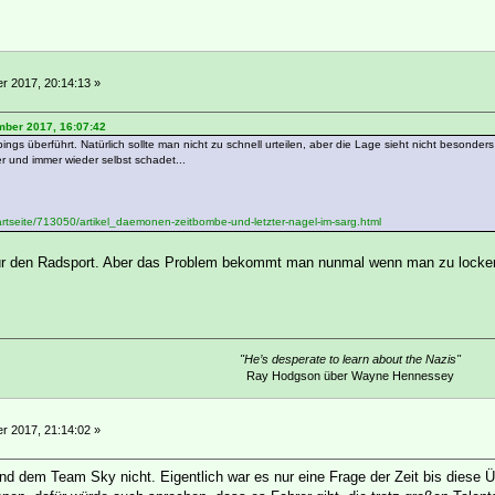
 2017, 20:14:13 »
mber 2017, 16:07:42
gs überführt. Natürlich sollte man nicht zu schnell urteilen, aber die Lage sieht nicht besonders
 und immer wieder selbst schadet...
tartseite/713050/artikel_daemonen-zeitbombe-und-letzter-nagel-im-sarg.html
d für den Radsport. Aber das Problem bekommt man nunmal wenn man zu locke
"He’s desperate to learn about the Nazis"
Ray Hodgson über Wayne Hennessey
 2017, 21:14:02 »
d dem Team Sky nicht. Eigentlich war es nur eine Frage der Zeit bis diese Üb