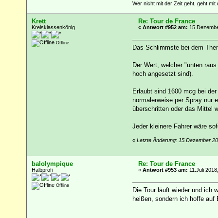
Wer nicht mit der Zeit geht, geht mit 
Krett
Re: Tour de France
Kreisklassenkönig
«
Antwort #952 am:
15.Dezember
Offline
Das Schlimmste bei dem Thema
Der Wert, welcher "unten rau
hoch angesetzt sind).
Erlaubt sind 1600 mcg bei der
normalerweise per Spray nur e
überschritten oder das Mittel w
Jeder kleinere Fahrer wäre sof
«
Letzte Änderung: 15.Dezember 20
balolympique
Re: Tour de France
Halbprofi
«
Antwort #953 am:
11.Juli 2018
Offline
Die Tour läuft wieder und ich
heißen, sondern ich hoffe auf