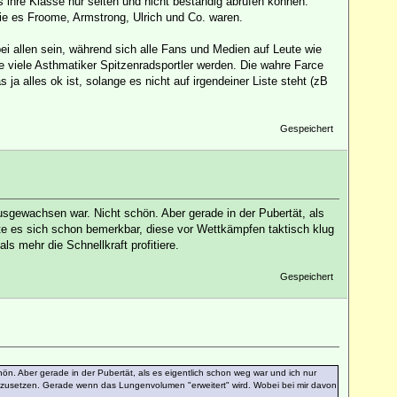
ts ihre Klasse nur selten und nicht beständig abrufen können.
wie es Froome, Armstrong, Ulrich und Co. waren.
ei allen sein, während sich alle Fans und Medien auf Leute wie
ie viele Asthmatiker Spitzenradsportler werden. Die wahre Farce
a alles ok ist, solange es nicht auf irgendeiner Liste steht (zB
Gespeichert
usgewachsen war. Nicht schön. Aber gerade in der Pubertät, als
 es sich schon bemerkbar, diese vor Wettkämpfen taktisch klug
s mehr die Schnellkraft profitiere.
Gespeichert
ön. Aber gerade in der Pubertät, als es eigentlich schon weg war und ich nur
zusetzen. Gerade wenn das Lungenvolumen "erweitert" wird. Wobei bei mir davon