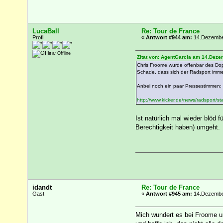
LucaBall
Re: Tour de France
Profi
«
Antwort #944 am:
14.Dezember
Offline
Zitat von: AgentGarcia am 14.Deze
Chris Froome wurde offenbar des Dopin
Schade, dass sich der Radsport immer
Anbei noch ein paar Pressestimmen:
http://www.kicker.de/news/radsport/s
Ist natürlich mal wieder blö
Berechtigkeit haben) umgeht.
idandt
Re: Tour de France
Gast
«
Antwort #945 am:
14.Dezember
Mich wundert es bei Froome un