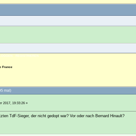
NLOGGEN
REGISTRIEREN
e France
95 mal)
 2017, 19:33:26 »
tzten TdF-Sieger, der nicht gedopt war? Vor oder nach Bernard Hinault?