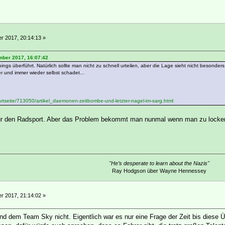
 2017, 20:14:13 »
mber 2017, 16:07:42
gs überführt. Natürlich sollte man nicht zu schnell urteilen, aber die Lage sieht nicht besonders
 und immer wieder selbst schadet...
tartseite/713050/artikel_daemonen-zeitbombe-und-letzter-nagel-im-sarg.html
d für den Radsport. Aber das Problem bekommt man nunmal wenn man zu locke
"He’s desperate to learn about the Nazis"
Ray Hodgson über Wayne Hennessey
 2017, 21:14:02 »
d dem Team Sky nicht. Eigentlich war es nur eine Frage der Zeit bis diese Üb