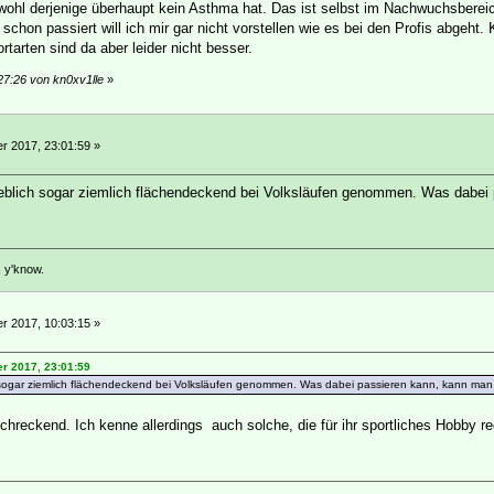
ohl derjenige überhaupt kein Asthma hat. Das ist selbst im Nachwuchsbereic
hon passiert will ich mir gar nicht vorstellen wie es bei den Profis abgeht. 
rtarten sind da aber leider nicht besser.
27:26 von kn0xv1lle
»
 2017, 23:01:59 »
eblich sogar ziemlich flächendeckend bei Volksläufen genommen. Was dabei 
, y'know.
 2017, 10:03:15 »
r 2017, 23:01:59
 sogar ziemlich flächendeckend bei Volksläufen genommen. Was dabei passieren kann, kann man b
chreckend. Ich kenne allerdings auch solche, die für ihr sportliches Hobby r