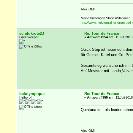
Allez OM!
Meine bisherigen Stories/Stationen:
http://www.meistertrainerforum.de/i
schildkrote23
Re: Tour de France
Greenkeeper
«
Antwort #954 am:
11.Juli 2018
Offline
Quick Step ist heuer echt dom
für Greipel, Kittel und Co. Pe
Gesamtsieg wünsche ich mir Ur
Auf Movistar mit Landa,Valver
balolympique
Re: Tour de France
Halbprofi
«
Antwort #955 am:
12.Juli 2018
Offline
Quintana ist j als leader sch
Allez OM!