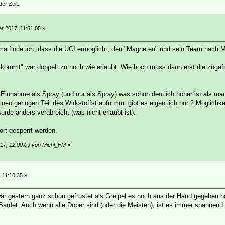
der Zeit.
 2017, 11:51:05 »
 finde ich, dass die UCI ermöglicht, den "Magneten" und sein Team nach Mög
s kommt" war doppelt zu hoch wie erlaubt. Wie hoch muss dann erst die zuge
 Einnahme als Spray (und nur als Spray) was schon deutlich höher ist als 
inen geringen Teil des Wirkstoffst aufnimmt gibt es eigentlich nur 2 Möglich
urde anders verabreicht (was nicht erlaubt ist).
ort gesperrt worden.
17, 12:00:09 von Michl_FM
»
, 11:10:35 »
 war gestern ganz schön gefrustet als Greipel es noch aus der Hand gegeben h
 Bardet. Auch wenn alle Doper sind (oder die Meisten), ist es immer spannend 