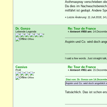
Asthmaspray verschrieben obw
Da dies im Nachwuchsbereich sc
mitfährt ist gedopt. Andere Spo
«
Letzte Änderung: 11.Juli 2018, 14:
Dr. Gonzo
Re: Tour de France
Lebende Legende
«
Antwort #950 am:
14.Dezember
Offline
Aspirin und Co. wird doch ang
I said a few words. Just straight talk
Cassius
Re: Tour de France
Profi
«
Antwort #951 am:
15.Dezember
Offline
Zitat von: Dr. Gonzo am 14.Dezembe
Aspirin und Co. wird doch angeblich
Tatsächlich. Das ist schon ers