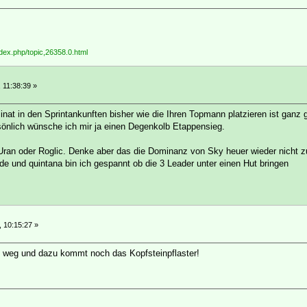
ndex.php/topic,26358.0.html
, 11:38:39 »
inat in den Sprintankunften bisher wie die Ihren Topmann platzieren ist gan
rsönlich wünsche ich mir ja einen Degenkolb Etappensieg.
an oder Roglic. Denke aber das die Dominanz von Sky heuer wieder nicht zu
de und quintana bin ich gespannt ob die 3 Leader unter einen Hut bringen
, 10:15:27 »
on weg und dazu kommt noch das Kopfsteinpflaster!