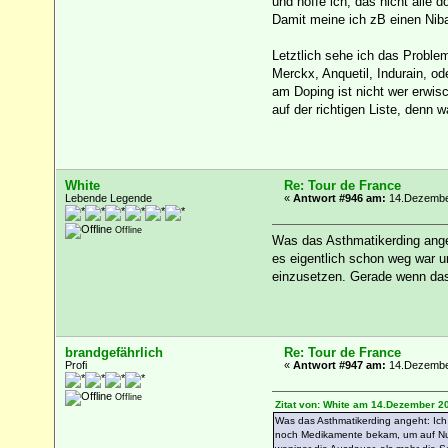
und hoffe ich, das nicht alle 
Damit meine ich zB einen Nibal
Letztlich sehe ich das Proble
Merckx, Anquetil, Indurain, od
am Doping ist nicht wer erwisc
auf der richtigen Liste, denn w
White
Re: Tour de France
Lebende Legende
«
Antwort #946 am:
14.Dezember
Offline
Was das Asthmatikerding angeh
es eigentlich schon weg war 
einzusetzen. Gerade wenn das 
brandgefährlich
Re: Tour de France
Profi
«
Antwort #947 am:
14.Dezember
Offline
Zitat von: White am 14.Dezember 2
Was das Asthmatikerding angeht: Ich 
noch Medikamente bekam, um auf Numm