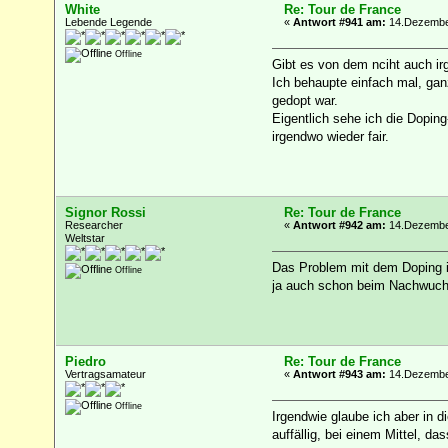
White
Re: Tour de France
Lebende Legende
«
Antwort #941 am:
14.Dezember
Offline
Gibt es von dem nciht auch ir
Ich behaupte einfach mal, gan
gedopt war.
Eigentlich sehe ich die Doping
irgendwo wieder fair.
Signor Rossi
Re: Tour de France
Researcher
«
Antwort #942 am:
14.Dezember
Weltstar
Das Problem mit dem Doping i
Offline
ja auch schon beim Nachwuchs 
Piedro
Re: Tour de France
Vertragsamateur
«
Antwort #943 am:
14.Dezember
Offline
Irgendwie glaube ich aber in 
auffällig, bei einem Mittel, da