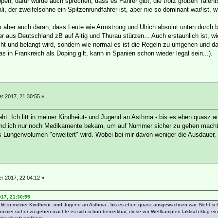
dopen, dafür würde auch sprechen, dass es Fahrer gibt, die trotz großen Talen
i, der zweifelsohne ein Spitzenrundfahrer ist, aber nie so dominant war/ist, 
m aber auch daran, dass Leute wie Armstrong und Ulrich absolut unten durch b
er aus Deutschland zB auf Altig und Thurau stürzen... Auch erstaunlich ist, w
ht und belangt wird, sondern wie normal es ist die Regeln zu umgehen und das j
as in Frankreich als Doping gilt, kann in Spanien schon wieder legal sein...).
 2017, 21:30:55 »
t: Ich litt in meiner Kindheiut- und Jugend an Asthma - bis es eben quasz a
und ich nur noch Medikamente bekam, um auf Nummer sicher zu gehen machte
Lungenvolumen "erweitert" wird. Wobei bei mir davon weniger die Ausdauer, al
 2017, 22:04:12 »
017, 21:30:55
litt in meiner Kindheiut- und Jugend an Asthma - bis es eben quasz ausgewachsen war. Nicht sch
er sicher zu gehen machte es sich schon bemerkbar, diese vor Wettkämpfen taktisch klug ein