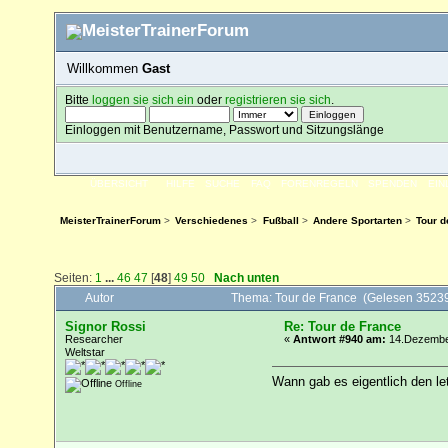
Willkommen
Gast
Bitte
loggen sie sich ein
oder
registrieren sie sich
.
Einloggen mit Benutzername, Passwort und Sitzungslänge
ÜBERSICHT
HILFE
SUCHE
FAQ
FORENREGELN
SPENDEN
EI
MeisterTrainerForum
>
Verschiedenes
>
Fußball
>
Andere Sportarten
>
Tour d
Seiten:
1
...
46
47
[
48
]
49
50
Nach unten
Autor
Thema: Tour de France (Gelesen 3523
Signor Rossi
Re: Tour de France
Researcher
«
Antwort #940 am:
14.Dezember
Weltstar
Wann gab es eigentlich den le
Offline