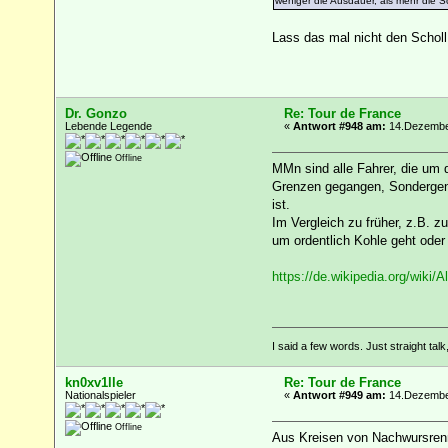
weniger die Ausdauer, als mehr die Sch
Lass das mal nicht den Scholl
Dr. Gonzo
Re: Tour de France
Lebende Legende
«
Antwort #948 am:
14.Dezember
Offline
MMn sind alle Fahrer, die um 
Grenzen gegangen, Sondergeneh
ist.
Im Vergleich zu früher, z.B. 
um ordentlich Kohle geht oder 
https://de.wikipedia.org/wi
I said a few words. Just straight talk
kn0xv1lle
Re: Tour de France
Nationalspieler
«
Antwort #949 am:
14.Dezember
Offline
Aus Kreisen von Nachwursrennr