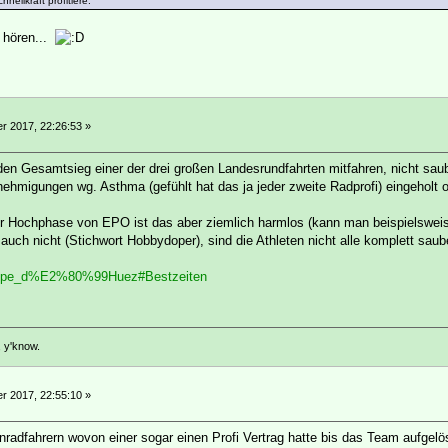
nellkraft profitiere.
 hören...
 2017, 22:26:53 »
den Gesamtsieg einer der drei großen Landesrundfahrten mitfahren, nicht saub
migungen wg. Asthma (gefühlt hat das ja jeder zweite Radprofi) eingeholt 
zur Hochphase von EPO ist das aber ziemlich harmlos (kann man beispielsweis
auch nicht (Stichwort Hobbydoper), sind die Athleten nicht alle komplett saub
ki/Alpe_d%E2%80%99Huez#Bestzeiten
, y'know.
 2017, 22:55:10 »
adfahrern wovon einer sogar einen Profi Vertrag hatte bis das Team aufgelö