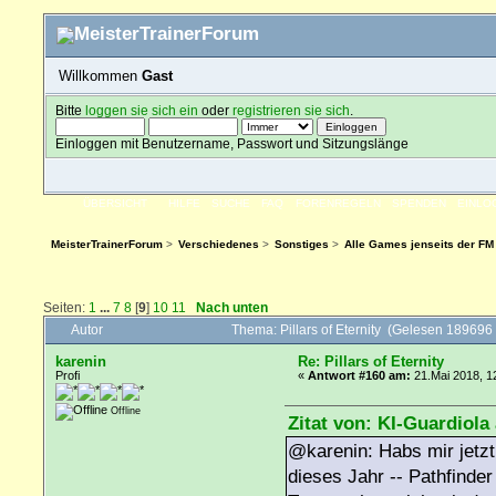
Willkommen
Gast
Bitte
loggen sie sich ein
oder
registrieren sie sich
.
Einloggen mit Benutzername, Passwort und Sitzungslänge
ÜBERSICHT
HILFE
SUCHE
FAQ
FORENREGELN
SPENDEN
EINLO
MeisterTrainerForum
>
Verschiedenes
>
Sonstiges
>
Alle Games jenseits der FM
Seiten:
1
...
7
8
[
9
]
10
11
Nach unten
Autor
Thema: Pillars of Eternity (Gelesen 189696
karenin
Re: Pillars of Eternity
Profi
«
Antwort #160 am:
21.Mai 2018, 1
Offline
Zitat von: KI-Guardiola
@karenin: Habs mir jetzt 
dieses Jahr -- Pathfinde