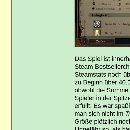
Das Spiel ist inne
Steam-Bestsellercha
Steamstats noch übe
zu Beginn über 40.0
obwohl die Summe w
Spieler in der Spitz
erfüllt: Es war spa
man sich nicht im
T
Größe plötzlich noc
Ungefähr so, als hä