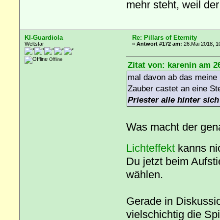
mehr steht, weil der 
KI-Guardiola
Re: Pillars of Eternity
Weltstar
«
Antwort #172 am:
26.Mai 2018, 1
Offline
Zitat von: karenin am 2
mal davon ab das meine F
Zauber castet an eine St
Priester alle hinter sic
Was macht der ge
Lichteffekt
kanns ni
Du jetzt beim Aufst
wählen.
Gerade in Diskussi
vielschichtig die Sp