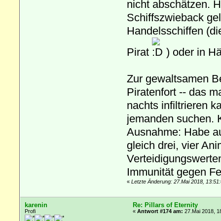
nicht abschätzen. 
Schiffszwieback ge
Handelsschiffen (die
Pirat
) oder in H
Zur gewaltsamen Be
Piratenfort -- das m
nachts infiltrieren
jemanden suchen. Kä
Ausnahme: Habe aus
gleich drei, vier A
Verteidigungswerte
Immunität gegen F
«
Letzte Änderung: 27.Mai 2018, 13:51:
karenin
Re: Pillars of Eternity
Profi
«
Antwort #174 am:
27.Mai 2018, 1