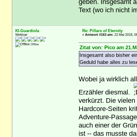
geben. Insgesamt a
Text (wo ich nicht 
KI-Guardiola
Re: Pillars of Eternity
Weltstar
«
Antwort #163 am:
22.Mai 2018, 0
Offline
Zitat von: Pico am 21.M
Insgesamt also bisher ei
Geduld habe alles zu les
Wobei ja wirklich al
Erzähler diesmal.
verkürzt. Die viele
Hardcore-Seiten kri
Adventure-Passagen 
auch einer der Grü
ist -- das musste 