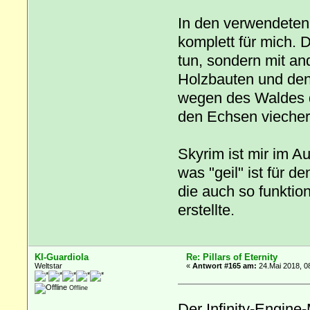
In den verwendeten A
komplett für mich. D
tun, sondern mit an
Holzbauten und den 
wegen des Waldes d
den Echsen viecher
Skyrim ist mir im A
was "geil" ist für d
die auch so funktion
erstellte.
KI-Guardiola
Re: Pillars of Eternity
Weltstar
«
Antwort #165 am:
24.Mai 2018, 0
Offline
Der Infinity-Engin