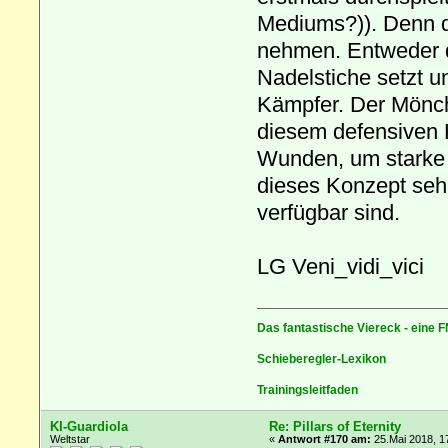
Mediums?)). Denn 
nehmen. Entweder d
Nadelstiche setzt u
Kämpfer. Der Mönch,
diesem defensiven 
Wunden, um starke A
dieses Konzept sehr
verfügbar sind.
LG Veni_vidi_vici
Das fantastische Viereck - eine F
Schieberegler-Lexikon
Trainingsleitfaden
KI-Guardiola
Re: Pillars of Eternity
Weltstar
«
Antwort #170 am:
25.Mai 2018, 1