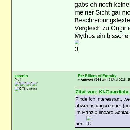
gabs eh noch keine 
meiner Sicht gar nic
Beschreibungstexte f
Vergleich zu Origina
Mythos ein bissche
karenin
Re: Pillars of Eternity
Profi
«
Antwort #164 am:
23.Mai 2018, 1
Offline
Zitat von: KI-Guardiola
Finde ich interessant, wei
abwechslungsreicher (auc
im Prinzip lineare Schlä
her.