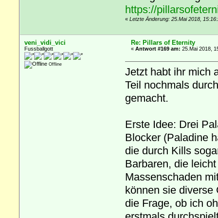
https://pillarsofeter
«
Letzte Änderung: 25.Mai 2018, 15:16:
veni_vidi_vici
Re: Pillars of Eternity
Fussballgott
«
Antwort #169 am:
25.Mai 2018, 1
Offline
Jetzt habt ihr mich
Teil nochmals durch
gemacht.
Erste Idee: Drei Pa
Blocker (Paladine 
die durch Kills so
Barbaren, die leich
Massenschaden mit 
können sie diverse 
die Frage, ob ich 
erstmals durchspiel