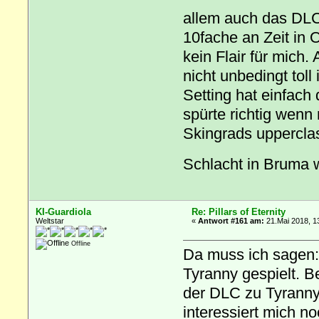
allem auch das DL
10fache an Zeit in O
kein Flair für mich.
nicht unbedingt toll
Setting hat einfac
spürte richtig wenn
Skingrads upperclas
Schlacht in Bruma w
KI-Guardiola
Re: Pillars of Eternity
Weltstar
«
Antwort #161 am:
21.Mai 2018, 1
Offline
Da muss ich sagen
Tyranny gespielt. B
der DLC zu Tyranny
interessiert mich n