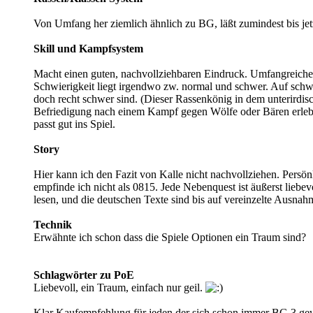
Von Umfang her ziemlich ähnlich zu BG, läßt zumindest bis je
Skill und Kampfsystem
Macht einen guten, nachvollziehbaren Eindruck. Umfangreiche
Schwierigkeit liegt irgendwo zw. normal und schwer. Auf sch
doch recht schwer sind. (Dieser Rassenkönig in dem unterirdisch
Befriedigung nach einem Kampf gegen Wölfe oder Bären erleb
passt gut ins Spiel.
Story
Hier kann ich den Fazit von Kalle nicht nachvollziehen. Persön
empfinde ich nicht als 0815. Jede Nebenquest ist äußerst liebevo
lesen, und die deutschen Texte sind bis auf vereinzelte Ausna
Technik
Erwähnte ich schon dass die Spiele Optionen ein Traum sind?
Schlagwörter zu PoE
Liebevoll, ein Traum, einfach nur geil.
Klar Kaufempfehlung für jeden der sich schon immer BG 3 ge