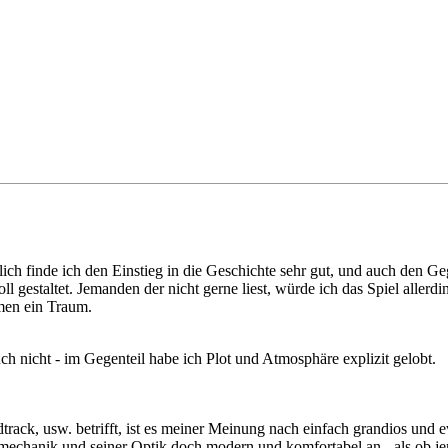
lich finde ich den Einstieg in die Geschichte sehr gut, und auch den 
ll gestaltet. Jemanden der nicht gerne liest, würde ich das Spiel allerdi
hmen ein Traum.
h nicht - im Gegenteil habe ich Plot und Atmosphäre explizit gelobt.
ack, usw. betrifft, ist es meiner Meinung nach einfach grandios und evo
ielmechanik und seiner Optik doch modern und komfortabel an - als ob j