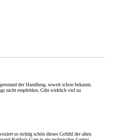
Gegenstand der Handlung, soweit schon bekannt,
ngs nicht empfehlen. Gibt wirklich viel zu
ziert so richtig schön dieses Gefühl der alten
emand Baldur's Gate in ein technisches Gerüst