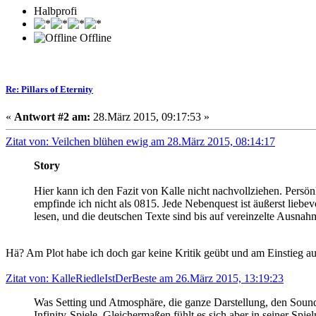
Halbprofi
Offline
Re: Pillars of Eternity
«
Antwort #2 am:
28.März 2015, 09:17:53 »
Zitat von: Veilchen blühen ewig am 28.März 2015, 08:14:17
Story
Hier kann ich den Fazit von Kalle nicht nachvollziehen. Persön
empfinde ich nicht als 0815. Jede Nebenquest ist äußerst liebevo
lesen, und die deutschen Texte sind bis auf vereinzelte Ausna
Hä? Am Plot habe ich doch gar keine Kritik geübt und am Einstieg auc
Zitat von: KalleRiedleIstDerBeste am 26.März 2015, 13:19:23
Was Setting und Atmosphäre, die ganze Darstellung, den Soundtr
Infinity-Spiele. Gleichermaßen fühlt es sich aber in seiner Sp