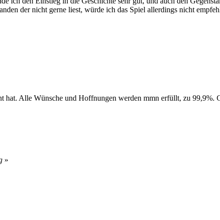
finde ich den Einstieg in die Geschichte sehr gut, und auch den Gegens
manden der nicht gerne liest, würde ich das Spiel allerdings nicht empfeh
t hat. Alle Wünsche und Hoffnungen werden mmn erfüllt, zu 99,9%. G
g
»