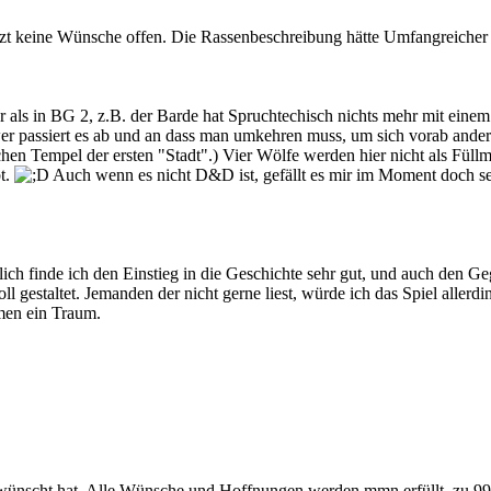
tzt keine Wünsche offen. Die Rassenbeschreibung hätte Umfangreicher 
r als in BG 2, z.B. der Barde hat Spruchtechisch nichts mehr mit ei
wer passiert es ab und an dass man umkehren muss, um sich vorab and
en Tempel der ersten "Stadt".) Vier Wölfe werden hier nicht als Füllmat
t.
Auch wenn es nicht D&D ist, gefällt es mir im Moment doch s
lich finde ich den Einstieg in die Geschichte sehr gut, und auch den 
ll gestaltet. Jemanden der nicht gerne liest, würde ich das Spiel allerdi
hmen ein Traum.
wünscht hat. Alle Wünsche und Hoffnungen werden mmn erfüllt, zu 99