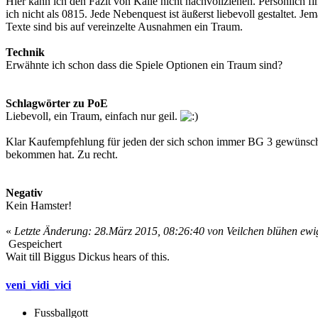
Hier kann ich den Fazit von Kalle nicht nachvollziehen. Persönlich 
ich nicht als 0815. Jede Nebenquest ist äußerst liebevoll gestaltet. Je
Texte sind bis auf vereinzelte Ausnahmen ein Traum.
Technik
Erwähnte ich schon dass die Spiele Optionen ein Traum sind?
Schlagwörter zu PoE
Liebevoll, ein Traum, einfach nur geil.
Klar Kaufempfehlung für jeden der sich schon immer BG 3 gewünsch
bekommen hat. Zu recht.
Negativ
Kein Hamster!
«
Letzte Änderung: 28.März 2015, 08:26:40 von Veilchen blühen ewi
Gespeichert
Wait till Biggus Dickus hears of this.
veni_vidi_vici
Fussballgott