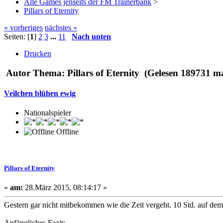
Alle Games jenseits der FM Trainerbank
>
Pillars of Eternity
« vorheriges
nächstes »
Seiten: [
1
]
2
3
...
11
Nach unten
Drucken
Autor
Thema: Pillars of Eternity (Gelesen 189731 m
Veilchen blühen ewig
Nationalspieler
Offline
Pillars of Eternity
«
am:
28.März 2015, 08:14:17 »
Gestern gar nicht mitbekommen wie die Zeit vergeht. 10 Std. auf dem S
Anfängliches Fazit: