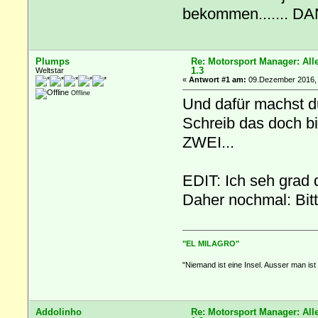
bekommen....... D
Plumps
Re: Motorsport Manager: Al
1.3
Weltstar
«
Antwort #1 am:
09.Dezember 2016, 
Offline
Und dafür machst d
Schreib das doch bi
ZWEI...
EDIT: Ich seh grad
Daher nochmal: Bit
"EL MILAGRO"
"Niemand ist eine Insel. Ausser man ist 
Addolinho
Re: Motorsport Manager: Al