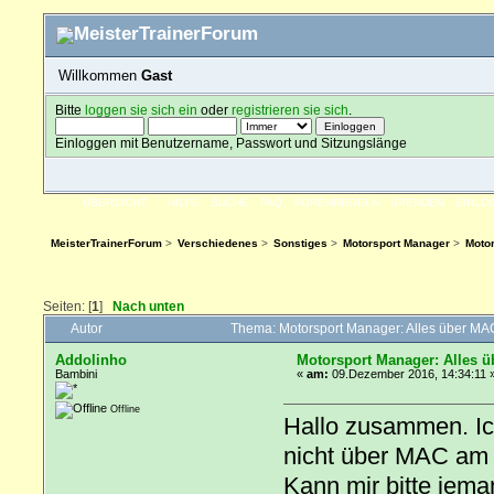
Willkommen
Gast
Bitte
loggen sie sich ein
oder
registrieren sie sich
.
Einloggen mit Benutzername, Passwort und Sitzungslänge
ÜBERSICHT
HILFE
SUCHE
FAQ
FORENREGELN
SPENDEN
EINLO
MeisterTrainerForum
>
Verschiedenes
>
Sonstiges
>
Motorsport Manager
>
Moto
Seiten: [
1
]
Nach unten
Autor
Thema: Motorsport Manager: Alles über M
Addolinho
Motorsport Manager: Alles 
Bambini
«
am:
09.Dezember 2016, 14:34:11 
Offline
Hallo zusammen. I
nicht über MAC am 
Kann mir bitte jema