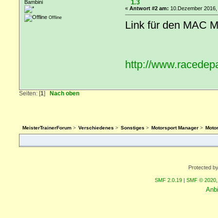
1.3
Bambini
«
Antwort #2 am:
10.Dezember 2016, 
Offline
Link für den MAC 
http://www.racedep
Seiten: [
1
]
Nach oben
MeisterTrainerForum
>
Verschiedenes
>
Sonstiges
>
Motorsport Manager
>
Moto
Protected b
SMF 2.0.19
|
SMF © 2020
Anb