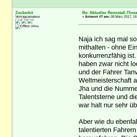
Zockerbit
Re: Aktueller Rennstall-Thre
Vertragsamateur
«
Antwort #7 am:
08.März 2017, 16
Offline
Naja ich sag mal so
mithalten - ohne Ei
konkurrenzfähig ist
haben zwar nicht l
und der Fahrer Tanv
Weltmeisterschaft 
Jha und die Nummer
Talentsterne und di
war halt nur sehr ü
Aber wie du ebenfa
talentierten Fahre