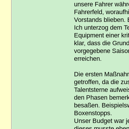
unsere Fahrer währ
Fahrerfeld, worauf
Vorstands blieben.
Ich unterzog dem T
Equipment einer kri
klar, dass die Grun
vorgegebene Saisonz
erreichen.
Die ersten Maßnah
getroffen, da die z
Talentsterne aufwei
den Phasen bemerkb
besaßen. Beispielsw
Boxenstopps.
Unser Budget war j
dieses musste eben