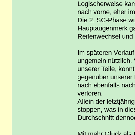
Logischerweise kame
nach vorne, eher im
Die 2. SC-Phase wur
Hauptaugenmerk gal
Reifenwechsel und T
Im späteren Verlau
ungemein nützlich. 
unserer Teile, konn
gegenüber unserer 
nach ebenfalls nach
verloren.
Allein der letztjähr
stoppen, was in di
Durchschnitt dennoc
Mit mehr Glück als 