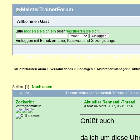
Willkommen
Gast
Bitte
loggen sie sich ein
oder
registrieren sie sich
.
Einloggen mit Benutzername, Passwort und Sitzungslänge
ÜBERSICHT
HILFE
SUCHE
FAQ
FORENREGELN
SPENDEN
EINLO
MeisterTrainerForum
>
Verschiedenes
>
Sonstiges
>
Motorsport Manager
>
Aktue
Seiten: [
1
]
Nach unten
Autor
Thema: Aktueller Rennstall-Thread (Geles
Zockerbit
Aktueller Rennstall-Thread
Vertragsamateur
«
am:
06.März 2017, 05:19:17 »
Offline
Grüßt euch,
da ich um diese Uhr