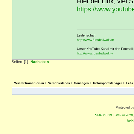
Hier der Link, viel 
https://www.yout
Leidenschaft:
http://www.fussballwelt.at/
Unser YouTube-Kanal mit den Football 
http://www.fussballwelt.tv
Seiten: [
1
]
Nach oben
MeisterTrainerForum
>
Verschiedenes
>
Sonstiges
>
Motorsport Manager
>
Let'
Protected b
SMF 2.0.19
|
SMF © 2020
Anb