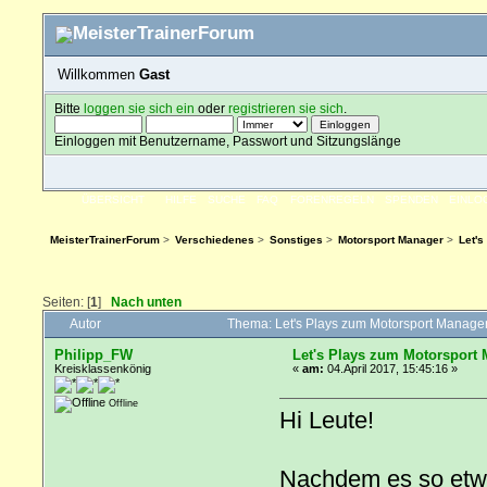
Willkommen
Gast
Bitte
loggen sie sich ein
oder
registrieren sie sich
.
Einloggen mit Benutzername, Passwort und Sitzungslänge
ÜBERSICHT
HILFE
SUCHE
FAQ
FORENREGELN
SPENDEN
EINLO
MeisterTrainerForum
>
Verschiedenes
>
Sonstiges
>
Motorsport Manager
>
Let'
Seiten: [
1
]
Nach unten
Autor
Thema: Let's Plays zum Motorsport Manage
Philipp_FW
Let's Plays zum Motorsport
Kreisklassenkönig
«
am:
04.April 2017, 15:45:16 »
Offline
Hi Leute!
Nachdem es so etwa