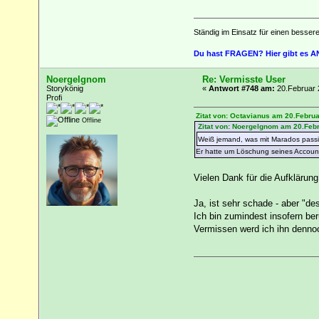
Ständig im Einsatz für einen besser
Du hast FRAGEN? Hier gibt es
Noergelgnom
Re: Vermisste User
Storykönig
«
Antwort #748 am:
20.Februar 
Profi
Zitat von: Octavianus am 20.Februa
Offline
Zitat von: Noergelgnom am 20.Febr
Weiß jemand, was mit Marados passi
Er hatte um Löschung seines Account
Vielen Dank für die Aufklärun
Ja, ist sehr schade - aber "de
Ich bin zumindest insofern ber
Vermissen werd ich ihn dennoc