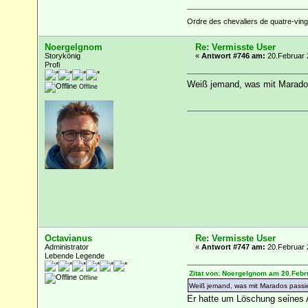
Ordre des chevaliers de quatre-vingt
Noergelgnom
Re: Vermisste User
Storykönig
«
Antwort #746 am:
20.Februar 
Profi
Weiß jemand, was mit Marado
Offline
Octavianus
Re: Vermisste User
Administrator
«
Antwort #747 am:
20.Februar 
Lebende Legende
Zitat von: Noergelgnom am 20.Febr
Offline
Weiß jemand, was mit Marados passie
Er hatte um Löschung seines 