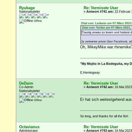
Ryukage
Re: Vermisste User
Nationalspieler
«
Antwort #741 am:
22.Februar 
Offline
Zitat von: Ledwon am 07.März 2021
Zitat von: Torfan am 07.März 2021,
Traurig sowas zu lesen und hattest 
Ja zeitweise privat über Facebook, ab
Oh, MikeyMike war rhinemike
"My Mojito in La Bodeguita, my Dai
E.Hemingway
DeDaim
Re: Vermisste User
Co-Admin
«
Antwort #742 am:
16.Mai 2023
Nationalspieler
Er hat sich weitestgehend au
Offline
So long, and thanks for all the fish
Octavianus
Re: Vermisste User
Administrator
«
Antwort #743 am:
16.Mai 2023