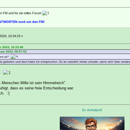
en FM und für ein tolles Forum
 ANTWORTEN rund um den FM!
2024, 10:34:23 »
r 2024, 10:23:48
uar 2024, 08:57:52
ert ist?
s gebeten und dem habe ich entsprochen. Es ist natürlich immer schade, wenn sich User verab
g.
s Menschen Wille ist sein Himmelreich".
uhigt, dass es seine freie Entscheidung war.
h. :'(
Ex-Achtelprofi