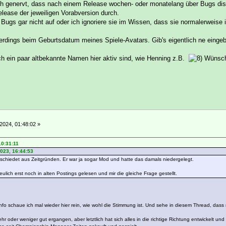
ch genervt, dass nach einem Release wochen- oder monatelang über Bugs disk
Release der jeweiligen Vorabversion durch.
 Bugs gar nicht auf oder ich ignoriere sie im Wissen, dass sie normalerweise
lerdings beim Geburtsdatum meines Spiele-Avatars. Gib's eigentlich ne eingeb
h ein paar altbekannte Namen hier aktiv sind, wie Henning z.B.
Wünsche
2024, 01:48:02 »
10:31:11
023, 16:44:53
chiedet aus Zeitgründen. Er war ja sogar Mod und hatte das damals niedergelegt.
ulich erst noch in alten Postings gelesen und mir die gleiche Frage gestellt.
fo schaue ich mal wieder hier rein, wie wohl die Stimmung ist. Und sehe in diesem Thread, dass 
 mehr oder weniger gut ergangen, aber letztlich hat sich alles in die richtige Richtung entwickelt