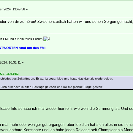
r 2024, 13:49:56 »
eder von dir zu hören! Zwischenzeitlich hatten wir uns schon Sorgen gemacht
en FM und für ein tolles Forum
 ANTWORTEN rund um den FM!
2024, 10:31:11 »
023, 16:44:53
chiedet aus Zeitgründen. Er war ja sogar Mod und hatte das damals niedergelegt.
lich erst noch in alten Postings gelesen und mir die gleiche Frage gestellt.
ease-Info schaue ich mal wieder hier rein, wie wohl die Stimmung ist. Und s
en mal mehr oder weniger gut ergangen, aber letztlich hat sich alles in die ric
verzichtbare Konstante und ich habe jeden Release seit Championship Manag