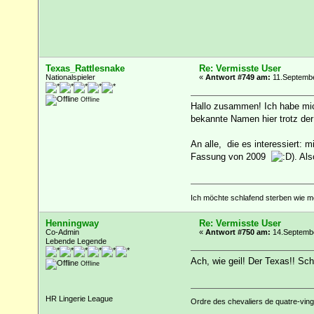
Texas_Rattlesnake
Re: Vermisste User
Nationalspieler
«
Antwort #749 am:
11.Septembe
Offline
Hallo zusammen! Ich habe m
bekannte Namen hier trotz der 
An alle, die es interessiert: 
Fassung von 2009
). Al
Ich möchte schlafend sterben wie me
Henningway
Re: Vermisste User
Co-Admin
«
Antwort #750 am:
14.Septembe
Lebende Legende
Ach, wie geil! Der Texas!! Sc
Offline
HR Lingerie League
Ordre des chevaliers de quatre-vingt