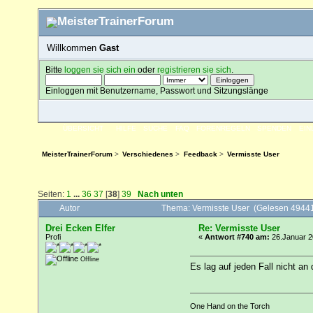
Willkommen
Gast
Bitte
loggen sie sich ein
oder
registrieren sie sich
.
Einloggen mit Benutzername, Passwort und Sitzungslänge
ÜBERSICHT
HILFE
SUCHE
FAQ
FORENREGELN
SPENDEN
EI
MeisterTrainerForum
>
Verschiedenes
>
Feedback
>
Vermisste User
Seiten:
1
...
36
37
[
38
]
39
Nach unten
Autor
Thema: Vermisste User (Gelesen 4944
Drei Ecken Elfer
Re: Vermisste User
Profi
«
Antwort #740 am:
26.Januar 2
Offline
Es lag auf jeden Fall nicht a
One Hand on the Torch