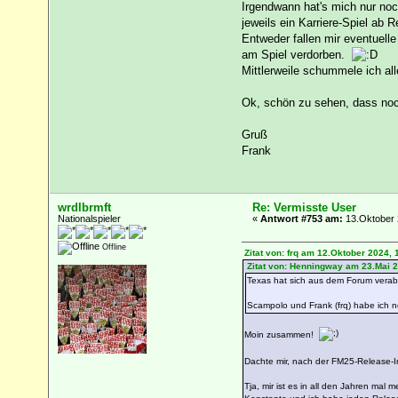
Irgendwann hat's mich nur no
jeweils ein Karriere-Spiel ab 
Entweder fallen mir eventuelle
am Spiel verdorben.
Mittlerweile schummele ich al
Ok, schön zu sehen, dass noc
Gruß
Frank
wrdlbrmft
Re: Vermisste User
Nationalspieler
«
Antwort #753 am:
13.Oktober 
Offline
Zitat von: frq am 12.Oktober 2024, 
Zitat von: Henningway am 23.Mai 2
Texas hat sich aus dem Forum verabs
Scampolo und Frank (frq) habe ich ne
Moin zusammen!
Dachte mir, nach der FM25-Release-In
Tja, mir ist es in all den Jahren mal