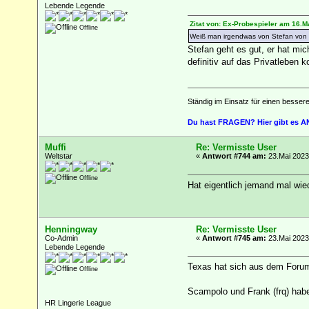
Lebende Legende
Zitat von: Ex-Probespieler am 16.M
Offline
Weiß man irgendwas von Stefan von U
Stefan geht es gut, er hat mi
definitiv auf das Privatleben 
Ständig im Einsatz für einen besser
Du hast FRAGEN? Hier gibt es
Muffi
Re: Vermisste User
Weltstar
«
Antwort #744 am:
23.Mai 2023,
Offline
Hat eigentlich jemand mal wi
Henningway
Re: Vermisste User
Co-Admin
«
Antwort #745 am:
23.Mai 2023
Lebende Legende
Texas hat sich aus dem Forum 
Offline
Scampolo und Frank (frq) habe 
HR Lingerie League