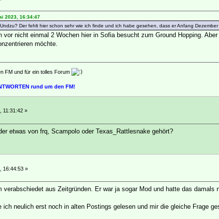
ai 2023, 16:34:47
ndzu? Der fehlt hier schon sehr wie ich finde und ich habe gesehen, dass er Anfang Dezember d
ch vor nicht einmal 2 Wochen hier in Sofia besucht zum Ground Hopping. Aber 
konzentrieren möchte.
en FM und für ein tolles Forum
 ANTWORTEN rund um den FM!
 11:31:42 »
eder etwas von frq, Scampolo oder Texas_Rattlesnake gehört?
, 16:44:53 »
verabschiedet aus Zeitgründen. Er war ja sogar Mod und hatte das damals n
ich neulich erst noch in alten Postings gelesen und mir die gleiche Frage gest