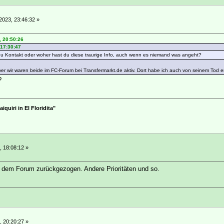
2023, 23:46:32 »
, 20:50:26
 17:30:47
du Kontakt oder woher hast du diese traurige Info, auch wenn es niemand was angeht?
er wir waren beide im FC-Forum bei Transfermarkt.de aktiv. Dort habe ich auch von seinem Tod erf
?
quiri in El Floridita"
, 18:08:12 »
s dem Forum zurückgezogen. Andere Prioritäten und so.
, 20:20:27 »