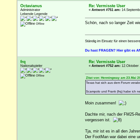
Octavianus
Re: Vermisste User
Administrator
«
Antwort #751 am:
14.Septembe
Lebende Legende
Schön, nach so langer Zeit wi
Offline
Ständig im Einsatz für einen besser
Du hast FRAGEN? Hier gibt es
frq
Re: Vermisste User
Nationalspieler
«
Antwort #752 am:
12.Oktober 
Offline
Zitat von: Henningway am 23.Mai 2
Texas hat sich aus dem Forum verabs
Scampolo und Frank (frq) habe ich neu
Moin zusammen!
Dachte mir, nach der FM25-Rel
vergessen ist.
Tja, mir ist es in all den Jahr
Der FootMan war dabei eine un